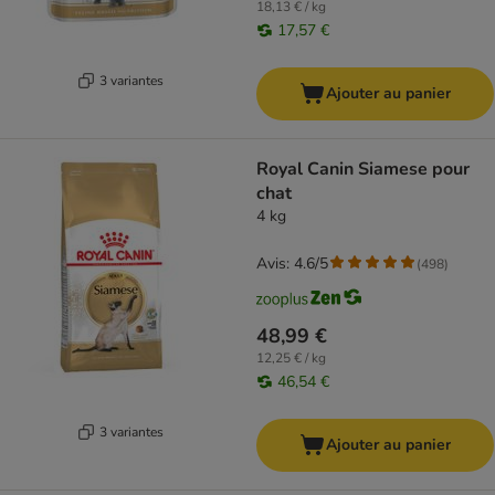
18,13 € / kg
17,57 €
3 variantes
Ajouter au panier
Royal Canin Siamese pour
chat
4 kg
Avis: 4.6/5
(
498
)
48,99 €
12,25 € / kg
46,54 €
3 variantes
Ajouter au panier