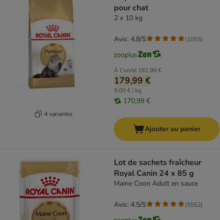
pour chat
2 x 10 kg
Avis: 4.8/5
(
1055
)
À l'unité
181,98 €
179,99 €
9,00 € / kg
170,99 €
4 variantes
Ajouter au panier
Lot de sachets fraîcheur
Royal Canin 24 x 85 g
Maine Coon Adult en sauce
Avis: 4.5/5
(
5552
)