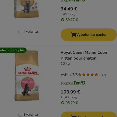
94,49 €
9,45 € / kg
89,77 €
4 variantes
Ajouter au panier
élection zooplus
Royal Canin Maine Coon
Kitten pour chaton
10 kg
Avis: 4.7/5
(
947
)
103,99 €
10,40 € / kg
98,79 €
3 variantes