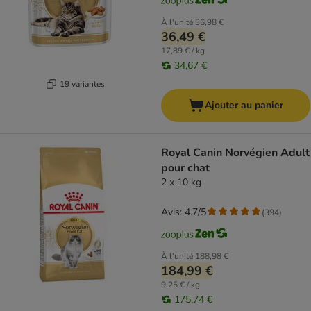
À l'unité
36,98 €
36,49 €
17,89 € / kg
34,67 €
19 variantes
Ajouter au panier
Royal Canin Norvégien Adult
pour chat
2 x 10 kg
Avis: 4.7/5
(
394
)
À l'unité
188,98 €
184,99 €
9,25 € / kg
175,74 €