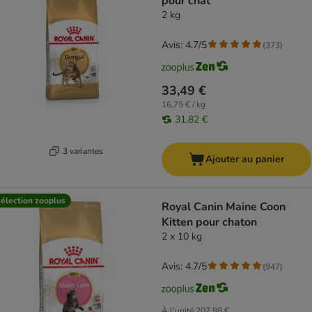
pour chat
2 kg
Avis: 4.7/5
(
373
)
33,49 €
16,75 € / kg
31,82 €
3 variantes
Ajouter au panier
élection zooplus
Royal Canin Maine Coon
Kitten pour chaton
2 x 10 kg
Avis: 4.7/5
(
947
)
À l'unité
207,98 €