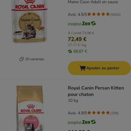
Maine Coon Adult en sauce
Avis: 4.5/5
(
5552
)
À l'unité
73,96 €
72,49 €
17,77 € / kg
68,87 €
20 variantes
Ajouter au panier
Royal Canin Persan Kitten
pour chaton
10 kg
Avis: 4.9/5
(
298
)