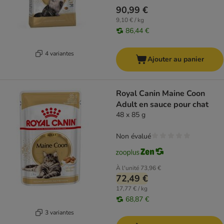
90,99 €
9,10 € / kg
86,44 €
4 variantes
Ajouter au panier
Royal Canin Maine Coon
Adult en sauce pour chat
48 x 85 g
Non évalué
À l'unité
73,96 €
72,49 €
17,77 € / kg
68,87 €
3 variantes