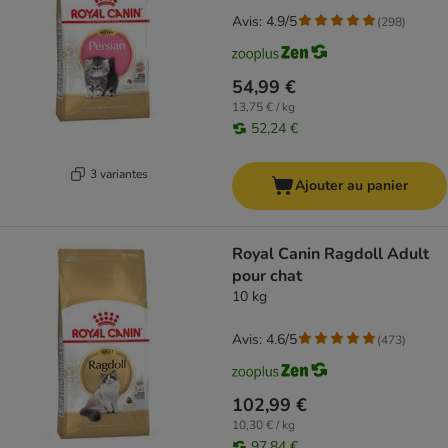
Avis: 4.9/5
(
298
)
54,99 €
13,75 € / kg
52,24 €
3 variantes
Ajouter au panier
Royal Canin Ragdoll Adult
pour chat
10 kg
Avis: 4.6/5
(
473
)
102,99 €
10,30 € / kg
97,84 €