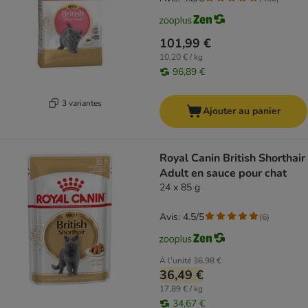
101,99 €
10,20 € / kg
96,89 €
3 variantes
Ajouter au panier
Royal Canin British Shorthair
Adult en sauce pour chat
24 x 85 g
Avis: 4.5/5
(
6
)
À l'unité
36,98 €
36,49 €
17,89 € / kg
34,67 €