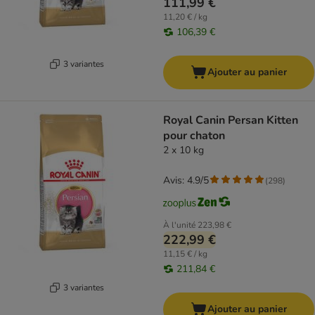
111,99 €
11,20 € / kg
106,39 €
3 variantes
Ajouter au panier
Royal Canin Persan Kitten
pour chaton
2 x 10 kg
Avis: 4.9/5
(
298
)
À l'unité
223,98 €
222,99 €
11,15 € / kg
211,84 €
3 variantes
Ajouter au panier