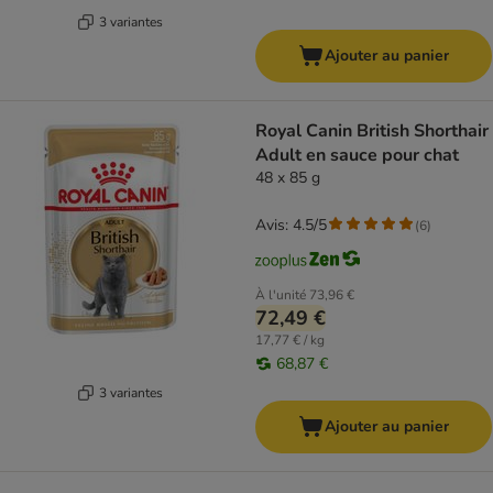
3 variantes
Ajouter au panier
Royal Canin British Shorthair
Adult en sauce pour chat
48 x 85 g
Avis: 4.5/5
(
6
)
À l'unité
73,96 €
72,49 €
17,77 € / kg
68,87 €
3 variantes
Ajouter au panier