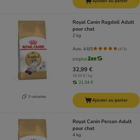
Ajouter au panier
Royal Canin Ragdoll Adult
pour chat
2 kg
Avis: 4.6/5
(
473
)
32,99 €
16,50 € / kg
31,34 €
3 variantes
Ajouter au panier
Royal Canin Persan Adult
pour chat
4 kg