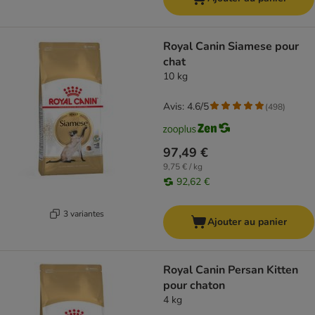
Royal Canin Siamese pour
chat
10 kg
Avis: 4.6/5
(
498
)
97,49 €
9,75 € / kg
92,62 €
3 variantes
Ajouter au panier
Royal Canin Persan Kitten
pour chaton
4 kg