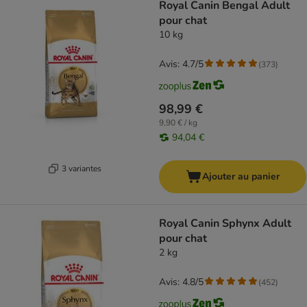
Royal Canin Bengal Adult
pour chat
10 kg
Avis: 4.7/5
(
373
)
98,99 €
9,90 € / kg
94,04 €
3 variantes
Ajouter au panier
Royal Canin Sphynx Adult
pour chat
2 kg
Avis: 4.8/5
(
452
)