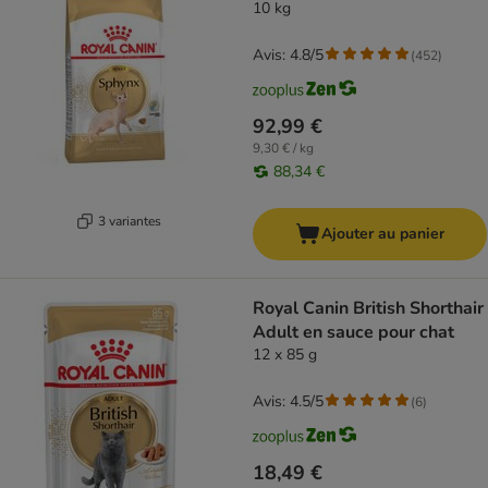
10 kg
Avis: 4.8/5
(
452
)
92,99 €
9,30 € / kg
88,34 €
3 variantes
Ajouter au panier
Royal Canin British Shorthair
Adult en sauce pour chat
12 x 85 g
Avis: 4.5/5
(
6
)
18,49 €