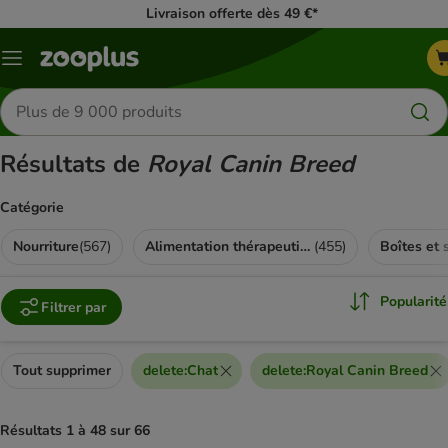
Livraison offerte dès 49 €*
Menu
Rechercher
des
produits
Résultats de
Royal Canin Breed
Catégorie
Nourriture
(
567
)
Alimentation thérapeutique
(
455
)
Boîtes et 
Popularité
Filtrer par
Tout supprimer
delete
:
Chat
delete
:
Royal Canin Breed
Résultats 1 à 48 sur 66