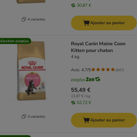
30,87 €
4 variantes
Ajouter au panier
élection zooplus
Royal Canin Maine Coon
Kitten pour chaton
4 kg
Avis: 4.7/5
(
947
)
55,49 €
13,87 € / kg
52,72 €
3 variantes
Ajouter au panier