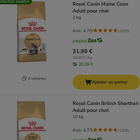
élection zooplus
Royal Canin Maine Coon
Adult pour chat
2 kg
Avis: 4.7/5
(
1629
)
31,99 €
16,00 € / kg
30,39 €
4 variantes
Ajouter au panier
Royal Canin British Shorthair
Adult pour chat
10 kg
Avis: 4.7/5
(
1206
)