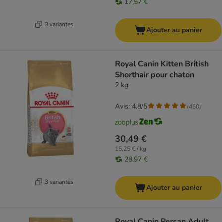
17,57 €
3 variantes
Ajouter au panier
Royal Canin Kitten British
Shorthair pour chaton
2 kg
Avis: 4.8/5
(
450
)
30,49 €
15,25 € / kg
28,97 €
3 variantes
Ajouter au panier
Royal Canin Persan Adult