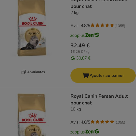
pour chat
2 kg
Avis: 4.8/5
(
1055
)
32,49 €
16,25 € / kg
30,87 €
4 variantes
Ajouter au panier
Royal Canin Persan Adult
pour chat
10 kg
Avis: 4.8/5
(
1055
)