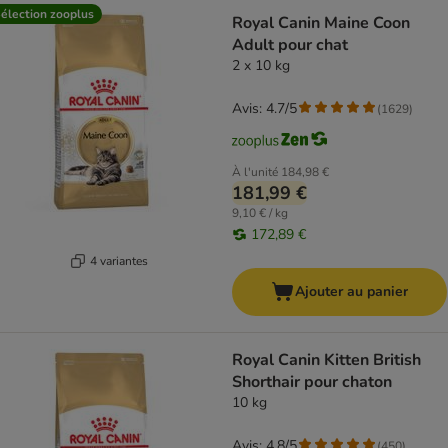
élection zooplus
Royal Canin Maine Coon
Adult pour chat
2 x 10 kg
Avis: 4.7/5
(
1629
)
À l'unité
184,98 €
181,99 €
9,10 € / kg
172,89 €
4 variantes
Ajouter au panier
Royal Canin Kitten British
Shorthair pour chaton
10 kg
Avis: 4.8/5
(
450
)