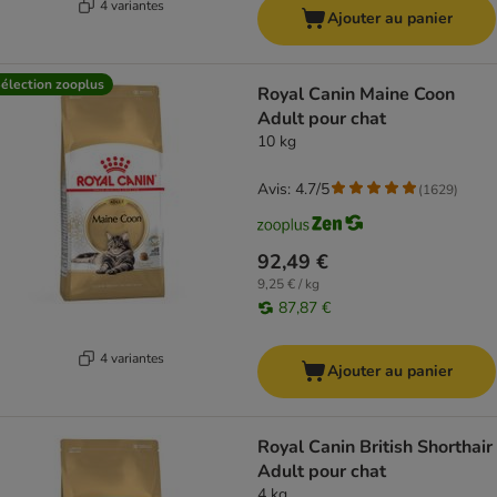
4 variantes
Ajouter au panier
élection zooplus
Royal Canin Maine Coon
Adult pour chat
10 kg
Avis: 4.7/5
(
1629
)
92,49 €
9,25 € / kg
87,87 €
4 variantes
Ajouter au panier
Royal Canin British Shorthair
Adult pour chat
4 kg