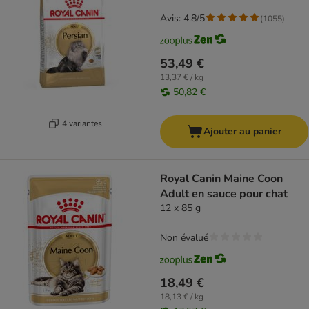
Avis: 4.8/5
(
1055
)
53,49 €
13,37 € / kg
50,82 €
4 variantes
Ajouter au panier
Royal Canin Maine Coon
Adult en sauce pour chat
12 x 85 g
Non évalué
18,49 €
18,13 € / kg