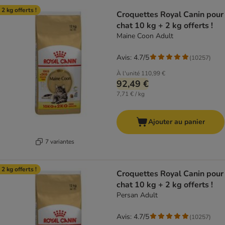
product items have been changed
 2 kg offerts !
Croquettes Royal Canin pour
chat 10 kg + 2 kg offerts !
Maine Coon Adult
Avis: 4.7/5
(
10257
)
À l'unité
110,99 €
92,49 €
7,71 € / kg
Ajouter au panier
7 variantes
 2 kg offerts !
Croquettes Royal Canin pour
chat 10 kg + 2 kg offerts !
Persan Adult
Avis: 4.7/5
(
10257
)