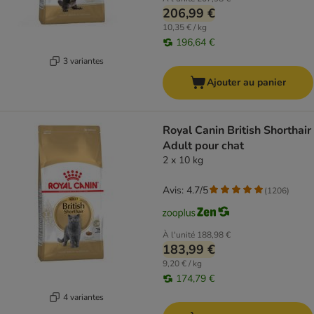
206,99 €
10,35 € / kg
196,64 €
3 variantes
Ajouter au panier
Royal Canin British Shorthair
Adult pour chat
2 x 10 kg
Avis: 4.7/5
(
1206
)
À l'unité
188,98 €
183,99 €
9,20 € / kg
174,79 €
4 variantes