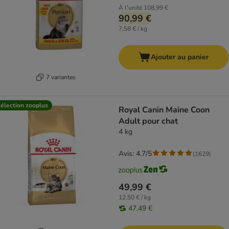
À l'unité
108,99 €
90,99 €
7,58 € / kg
Ajouter au panier
7 variantes
élection zooplus
Royal Canin Maine Coon
Adult pour chat
4 kg
Avis: 4.7/5
(
1629
)
49,99 €
12,50 € / kg
47,49 €