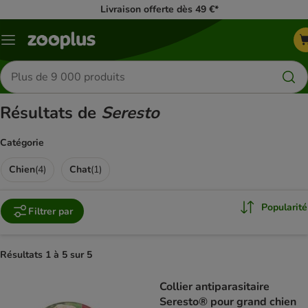
Livraison offerte dès 49 €*
Menu
Rechercher
des
produits
Résultats de
Seresto
Catégorie
Chien
(
4
)
Chat
(
1
)
Popularité
Filtrer par
Résultats 1 à 5 sur 5
product items have been changed
Collier antiparasitaire
Seresto® pour grand chien