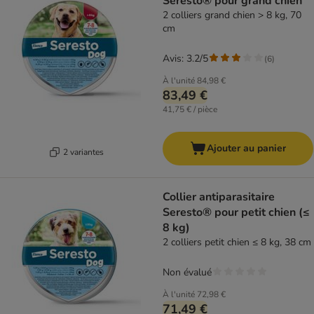
Seresto® pour grand chien
2 colliers grand chien > 8 kg, 70
cm
Avis: 3.2/5
(
6
)
À l'unité
84,98 €
83,49 €
41,75 € / pièce
Ajouter au panier
2 variantes
Collier antiparasitaire
Seresto® pour petit chien (≤
8 kg)
2 colliers petit chien ≤ 8 kg, 38 cm
Non évalué
À l'unité
72,98 €
71,49 €