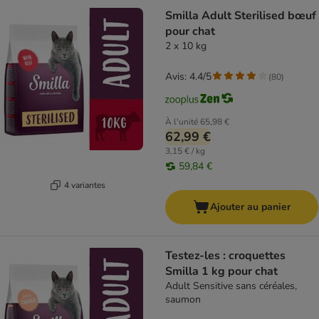
Smilla Adult Sterilised bœuf
pour chat
2 x 10 kg
Avis: 4.4/5
(
80
)
À l'unité
65,98 €
62,99 €
3,15 € / kg
59,84 €
4 variantes
Ajouter au panier
Testez-les : croquettes
Smilla 1 kg pour chat
Adult Sensitive sans céréales,
saumon