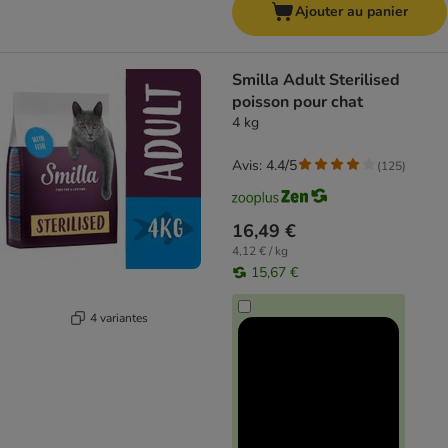
Ajouter au panier
Smilla Adult Sterilised
poisson pour chat
4 kg
Avis: 4.4/5
(
125
)
16,49 €
4,12 € / kg
15,67 €
4 variantes