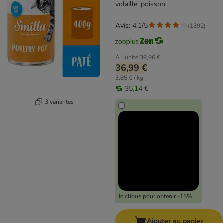
volaille, poisson
Avis: 4.1/5
(
1392
)
À l'unité
39,96 €
36,99 €
3,85 € / kg
35,14 €
3 variantes
Je clique pour obtenir -15%
Ajouter au panier