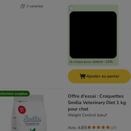
2 variantes
Je clique pour obtenir -15%
Ajouter au panier
élection zooplus
Offre d'essai : Croquettes
Smilla Veterinary Diet 1 kg
pour chat
Weight Control bœuf
Avis: 4.8/5
(
27
)