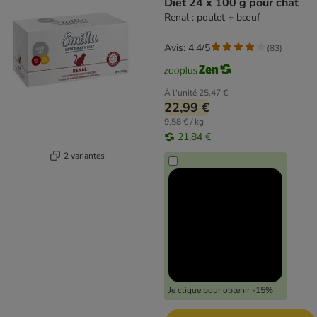
Diet 24 x 100 g pour chat
Renal : poulet + bœuf
Avis: 4.4/5
(
83
)
À l'unité
25,47 €
22,99 €
9,58 € / kg
21,84 €
2 variantes
Je clique pour obtenir -15%