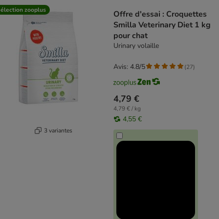
product items have been changed
élection zooplus
Offre d'essai : Croquettes
Smilla Veterinary Diet 1 kg
pour chat
Urinary volaille
Avis: 4.8/5
(
27
)
4,79 €
4,79 € / kg
4,55 €
3 variantes