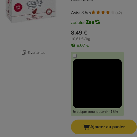
Avis: 3.5/5
(
42
)
8,49 €
10,61 € / kg
8,07 €
6 variantes
Je clique pour obtenir -15%
Ajouter au panier