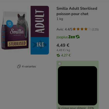
Smilla Adult Sterilised
poisson pour chat
1 kg
Avis: 4.4/5
(
125
)
4,49 €
4,49 € / kg
4,27 €
4 variantes
Je clique pour obtenir -15%