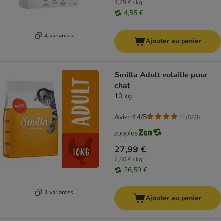
4,79 € / kg
4,55 €
4 variantes
Ajouter au panier
Smilla Adult volaille pour
chat
10 kg
Avis: 4.4/5
(
583
)
27,99 €
2,80 € / kg
26,59 €
4 variantes
Ajouter au panier