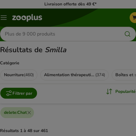
Livraison offerte dès 49 €*
Menu
Rechercher
des
produits
Résultats de
Smilla
Catégorie
Nourriture
(
460
)
Alimentation thérapeutique
(
374
)
Boîtes et 
Popularité
Filtrer par
delete
:
Chat
Résultats 1 à 48 sur 461