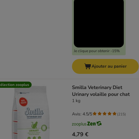
Je clique pour obtenir -15%
Ajouter au panier
élection zooplus
Smilla Veterinary Diet
Urinary volaille pour chat
1 kg
Avis: 4.5/5
(
215
)
4,79 €