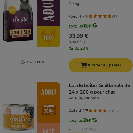
10 kg
Avis: 4.7/5
(
37
)
33,99 €
3,40 € / kg
32,29 €
4 variantes
Ajouter au panier
Lot de boîtes Smilla volaille
24 x 200 g pour chat
volaille, saumon
Avis: 4.2/5
(
928
)
À l'unité
27,96 €