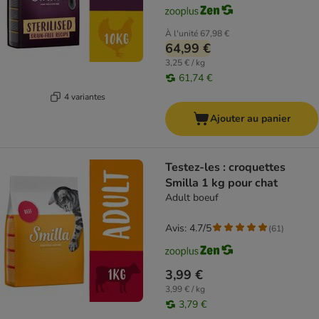
À l'unité
67,98 €
64,99 €
3,25 € / kg
61,74 €
4 variantes
Ajouter au panier
Testez-les : croquettes
Smilla 1 kg pour chat
Adult boeuf
Avis: 4.7/5
(
61
)
3,99 €
3,99 € / kg
3,79 €