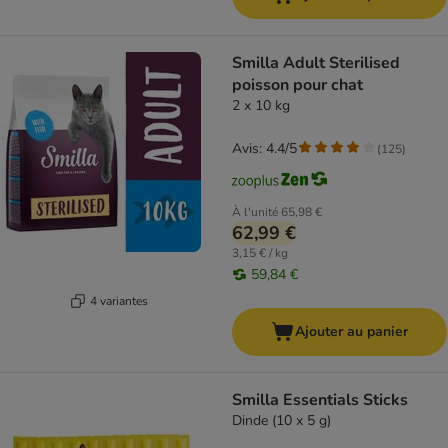
Smilla Adult Sterilised
poisson pour chat
2 x 10 kg
Avis: 4.4/5
(
125
)
À l'unité
65,98 €
62,99 €
3,15 € / kg
59,84 €
4 variantes
Ajouter au panier
Smilla Essentials Sticks
Dinde (10 x 5 g)