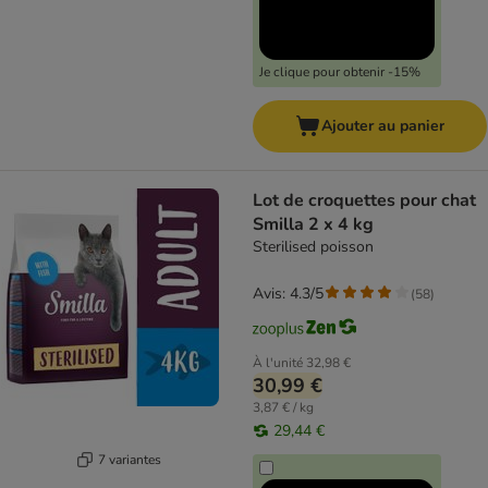
Je clique pour obtenir -15%
Ajouter au panier
Lot de croquettes pour chat
Smilla 2 x 4 kg
Sterilised poisson
Avis: 4.3/5
(
58
)
À l'unité
32,98 €
30,99 €
3,87 € / kg
29,44 €
7 variantes