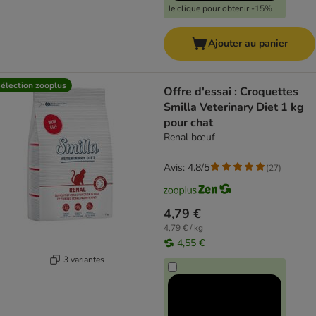
Je clique pour obtenir -15%
Ajouter au panier
élection zooplus
Offre d'essai : Croquettes
Smilla Veterinary Diet 1 kg
pour chat
Renal bœuf
Avis: 4.8/5
(
27
)
4,79 €
4,79 € / kg
4,55 €
3 variantes