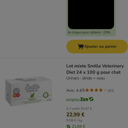
Je clique pour obtenir -15%
Ajouter au panier
Lot mixte Smilla Veterinary
Diet 24 x 100 g pour chat
Urinary : dinde + veau
Avis: 4.4/5
(
83
)
À l'unité
25,47 €
22,99 €
9,58 € / kg
21,84 €