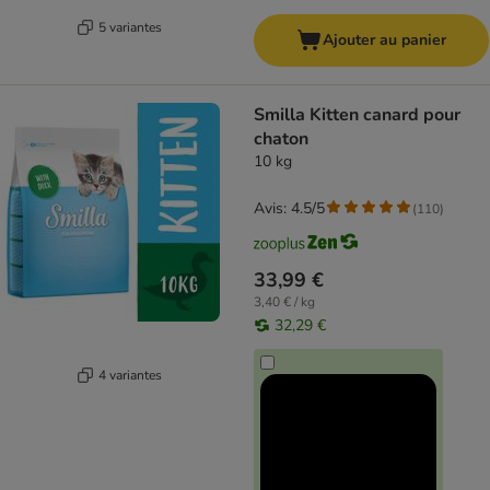
5 variantes
Ajouter au panier
Smilla Kitten canard pour
chaton
10 kg
Avis: 4.5/5
(
110
)
33,99 €
3,40 € / kg
32,29 €
4 variantes