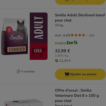
Smilla Adult Sterilised bœuf
pour chat
10 kg
Avis: 4.4/5
(
80
)
32,99 €
3,30 € / kg
31,34 €
4 variantes
Ajouter au panier
Offre d'essai : Smilla
Veterinary Diet 8 x 100 g
pour chat
Renal bœuf