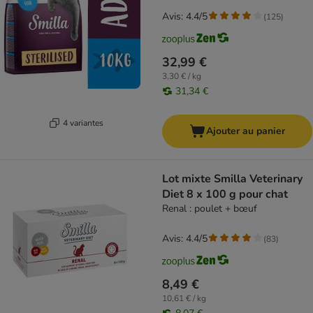
Avis: 4.4/5
(
125
)
32,99 €
3,30 € / kg
31,34 €
4 variantes
Ajouter au panier
Lot mixte Smilla Veterinary
Diet 8 x 100 g pour chat
Renal : poulet + bœuf
Avis: 4.4/5
(
83
)
8,49 €
10,61 € / kg