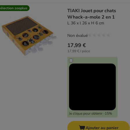
élection zooplus
TIAKI Jouet pour chats
Whack-a-mole 2 en 1
L 36 x l 26 x H 6 cm
Non évalué
17,99 €
17,99 € / pièce
Je clique pour obtenir -15%
Ajouter au panier