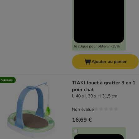
Je clique pour obtenir -15%
Ajouter au panier
Nouveau
TIAKI Jouet à gratter 3 en 1
pour chat
L 40 x l 30 x H 31,5 cm
Non évalué
16,69 €