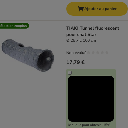
Ajouter au panier
élection zooplus
TIAKI Tunnel fluorescent
pour chat Star
Ø 25 x L 100 cm
Non évalué
17,79 €
Je clique pour obtenir -15%