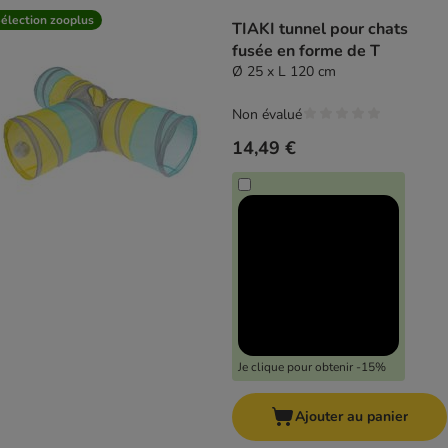
product items have been changed
élection zooplus
TIAKI tunnel pour chats
fusée en forme de T
Ø 25 x L 120 cm
Non évalué
14,49 €
Je clique pour obtenir -15%
Ajouter au panier