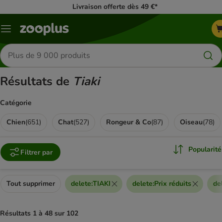
Livraison offerte dès 49 €*
Menu
Rechercher
des
produits
Résultats de
Tiaki
Catégorie
Chien
(
651
)
Chat
(
527
)
Rongeur & Co
(
87
)
Oiseau
(
78
)
Popularité
Filtrer par
Tout supprimer
delete
:
TIAKI
delete
:
Prix réduits
de
Résultats 1 à 48 sur 102