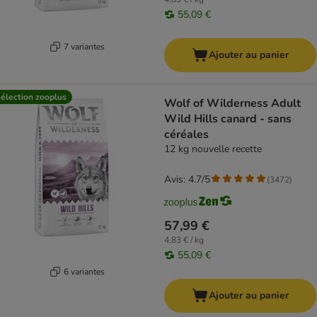
55,09 €
7 variantes
Ajouter au panier
élection zooplus
Wolf of Wilderness Adult
Wild Hills canard - sans
céréales
12 kg nouvelle recette
Avis: 4.7/5
(
3472
)
57,99 €
4,83 € / kg
55,09 €
6 variantes
Ajouter au panier