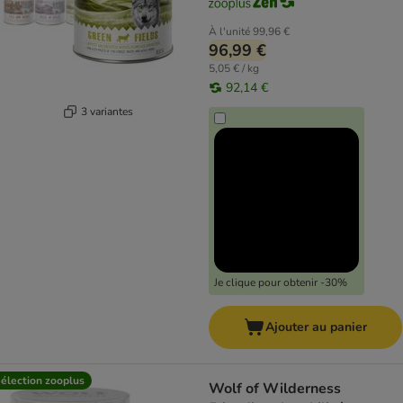
À l'unité
99,96 €
96,99 €
5,05 € / kg
92,14 €
3 variantes
Je clique pour obtenir -30%
Ajouter au panier
élection zooplus
Wolf of Wilderness