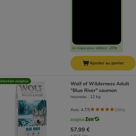
Je clique pour obtenir -20%
Ajouter au panier
élection zooplus
Wolf of Wilderness Adult
"Blue River" saumon
nouveau : 12 kg
Avis: 4.7/5
(
2001
)
57,99 €
4,83 € / kg