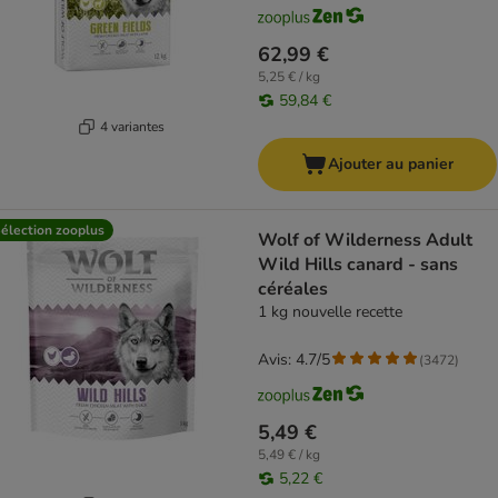
62,99 €
5,25 € / kg
59,84 €
4 variantes
Ajouter au panier
élection zooplus
Wolf of Wilderness Adult
Wild Hills canard - sans
céréales
1 kg nouvelle recette
Avis: 4.7/5
(
3472
)
5,49 €
5,49 € / kg
5,22 €