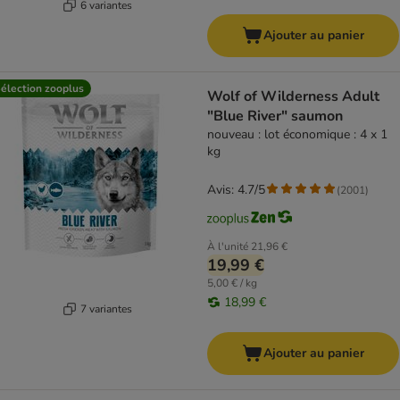
6 variantes
Ajouter au panier
élection zooplus
Wolf of Wilderness Adult
"Blue River" saumon
nouveau : lot économique : 4 x 1
kg
Avis: 4.7/5
(
2001
)
À l'unité
21,96 €
19,99 €
5,00 € / kg
18,99 €
7 variantes
Ajouter au panier