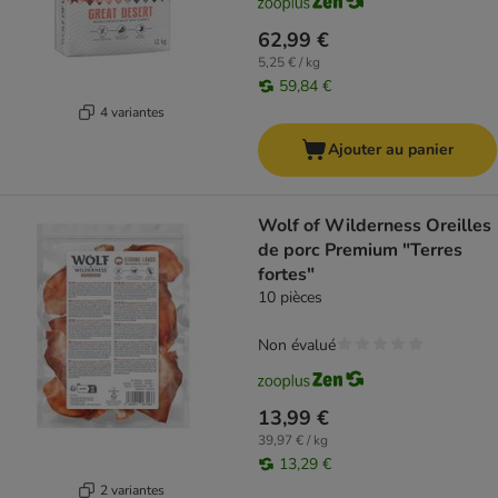
62,99 €
5,25 € / kg
59,84 €
4 variantes
Ajouter au panier
Wolf of Wilderness Oreilles
de porc Premium "Terres
fortes"
10 pièces
Non évalué
13,99 €
39,97 € / kg
13,29 €
2 variantes