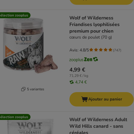
élection zooplus
Wolf of Wilderness
Friandises lyophilisées
premium pour chien
cœurs de poulet (70 g)
Avis: 4.8/5
(
747
)
4,99 €
71,29 € / kg
4,74 €
5 variantes
Ajouter au panier
élection zooplus
Wolf of Wilderness Adult
Wild Hills canard - sans
céréales