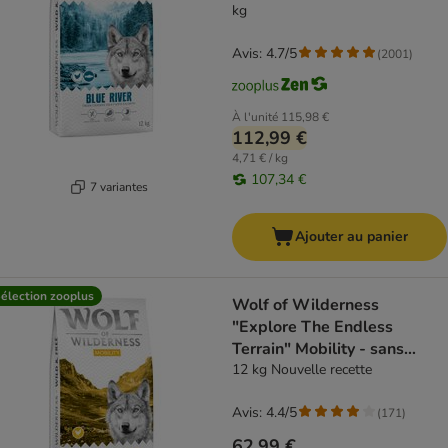
kg
Avis: 4.7/5
(
2001
)
À l'unité
115,98 €
112,99 €
4,71 € / kg
107,34 €
7 variantes
Ajouter au panier
élection zooplus
Wolf of Wilderness
"Explore The Endless
Terrain" Mobility - sans
céréales
12 kg Nouvelle recette
Avis: 4.4/5
(
171
)
62,99 €