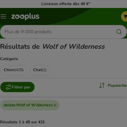
Livraison offerte dès 49 €*
Menu
Rechercher
des
produits
Résultats de
Wolf of Wilderness
Catégorie
Chien
(
435
)
Chat
(
1
)
Popularité
Filtrer par
delete
:
Wolf of Wilderness
Résultats 1 à 48 sur 431