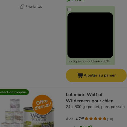
7 variantes
Je clique pour obtenir -30%
Ajouter au panier
élection zooplus
Lot mixte Wolf of
Wilderness pour chien
24 x 800 g : poulet, porc, poisson
Avis: 4.7/5
(
10
)