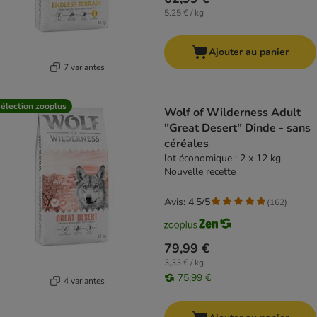
5,25 € / kg
Ajouter au panier
7 variantes
élection zooplus
Wolf of Wilderness Adult
"Great Desert" Dinde - sans
céréales
lot économique : 2 x 12 kg
Nouvelle recette
Avis: 4.5/5
(
162
)
79,99 €
3,33 € / kg
75,99 €
4 variantes