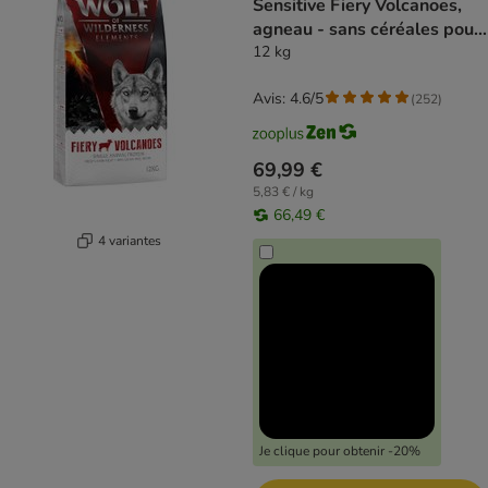
Sensitive Fiery Volcanoes,
agneau - sans céréales pour
chien
12 kg
Avis: 4.6/5
(
252
)
69,99 €
5,83 € / kg
66,49 €
4 variantes
Je clique pour obtenir -20%