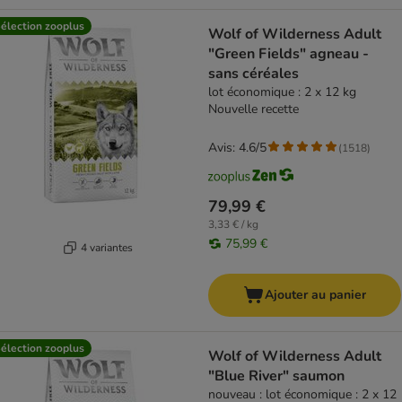
élection zooplus
Wolf of Wilderness Adult
"Green Fields" agneau -
sans céréales
lot économique : 2 x 12 kg
Nouvelle recette
Avis: 4.6/5
(
1518
)
79,99 €
3,33 € / kg
75,99 €
4 variantes
Ajouter au panier
élection zooplus
Wolf of Wilderness Adult
"Blue River" saumon
nouveau : lot économique : 2 x 12