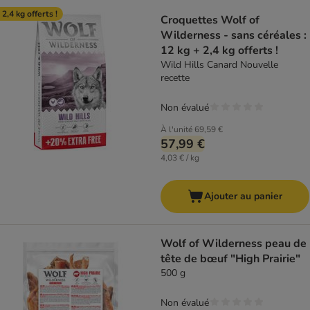
product items have been changed
 2,4 kg offerts !
Croquettes Wolf of
Wilderness - sans céréales :
12 kg + 2,4 kg offerts !
Wild Hills Canard Nouvelle
recette
Non évalué
À l'unité
69,59 €
57,99 €
4,03 € / kg
Ajouter au panier
Wolf of Wilderness peau de
tête de bœuf "High Prairie"
500 g
Non évalué