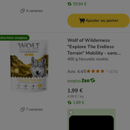
59,84 €
4 variantes
Ajouter au panier
élection zooplus
Wolf of Wilderness
"Explore The Endless
Terrain" Mobility - sans
céréales
400 g Nouvelle recette
Avis: 4.4/5
(
171
)
1,99 €
4,98 € / kg
1,89 €
7 variantes