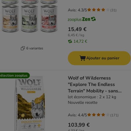
Avis: 4.3/5
(
31
)
15,49 €
6,45 € / kg
14,72 €
6 variantes
Ajouter au panier
élection zooplus
Wolf of Wilderness
"Explore The Endless
Terrain" Mobility - sans
céréales
lot économique : 2 x 12 kg
Nouvelle recette
Avis: 4.4/5
(
171
)
103,99 €
4,33 € / kg