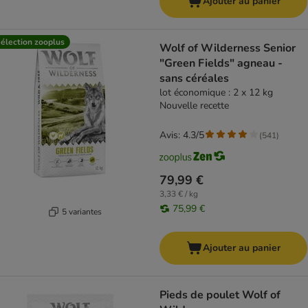
Ajouter au panier
élection zooplus
Wolf of Wilderness Senior
"Green Fields" agneau -
sans céréales
lot économique : 2 x 12 kg
Nouvelle recette
Avis: 4.3/5
(
541
)
79,99 €
3,33 € / kg
75,99 €
5 variantes
Ajouter au panier
Pieds de poulet Wolf of