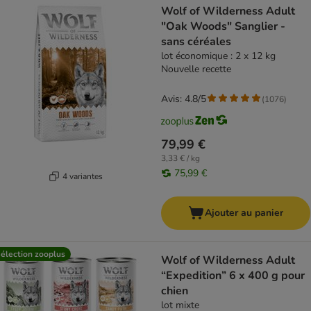
Wolf of Wilderness Adult
"Oak Woods" Sanglier -
sans céréales
lot économique : 2 x 12 kg
Nouvelle recette
Avis: 4.8/5
(
1076
)
79,99 €
3,33 € / kg
75,99 €
4 variantes
Ajouter au panier
élection zooplus
Wolf of Wilderness Adult
“Expedition” 6 x 400 g pour
chien
lot mixte