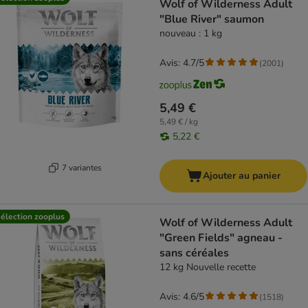
Wolf of Wilderness Adult
"Blue River" saumon
nouveau : 1 kg
Avis: 4.7/5
(
2001
)
5,49 €
5,49 € / kg
5,22 €
7 variantes
Ajouter au panier
élection zooplus
Wolf of Wilderness Adult
"Green Fields" agneau -
sans céréales
12 kg Nouvelle recette
Avis: 4.6/5
(
1518
)