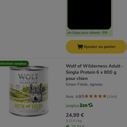
Je clique pour obtenir -5%
Ajouter au panier
élection zooplus
Wolf of Wilderness Adult -
Single Protein 6 x 800 g
pour chien
Green Fields, agneau
Avis: 4.8/5
(
1044
)
24,99 €
5,21 € / kg
23,74 €