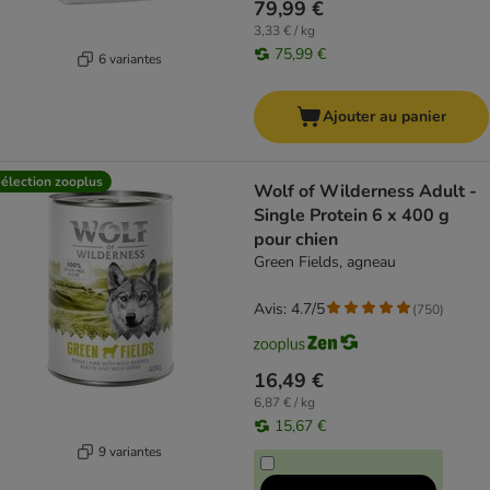
79,99 €
3,33 € / kg
75,99 €
6 variantes
Ajouter au panier
élection zooplus
Wolf of Wilderness Adult -
Single Protein 6 x 400 g
pour chien
Green Fields, agneau
Avis: 4.7/5
(
750
)
16,49 €
6,87 € / kg
15,67 €
9 variantes