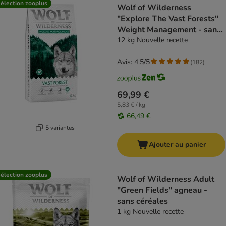
élection zooplus
Wolf of Wilderness
"Explore The Vast Forests"
Weight Management - sans
céréales
12 kg Nouvelle recette
Avis: 4.5/5
(
182
)
69,99 €
5,83 € / kg
66,49 €
5 variantes
Ajouter au panier
élection zooplus
Wolf of Wilderness Adult
"Green Fields" agneau -
sans céréales
1 kg Nouvelle recette