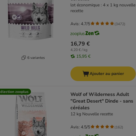
lot économique : 4 x 1 kg nouvelle
recette
Avis: 4.7/5
(
3472
)
16,79 €
4,20 € / kg
15,95 €
6 variantes
Ajouter au panier
élection zooplus
Wolf of Wilderness Adult
"Great Desert" Dinde - sans
céréales
12 kg Nouvelle recette
Avis: 4.5/5
(
162
)