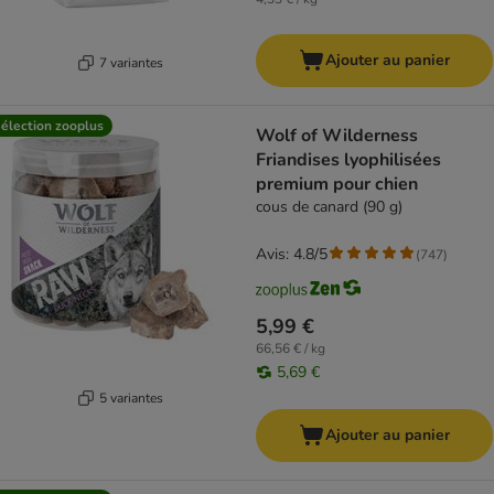
Ajouter au panier
7 variantes
élection zooplus
Wolf of Wilderness
Friandises lyophilisées
premium pour chien
cous de canard (90 g)
Avis: 4.8/5
(
747
)
5,99 €
66,56 € / kg
5,69 €
5 variantes
Ajouter au panier