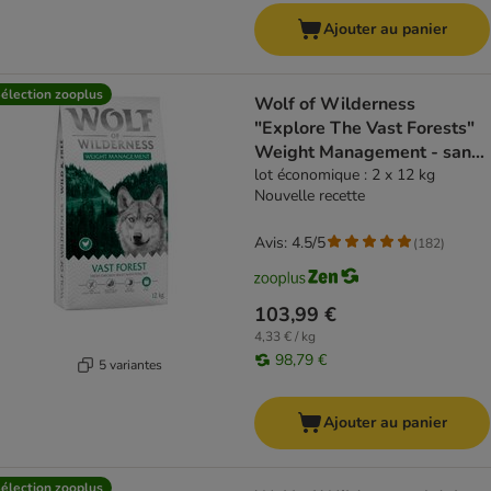
Ajouter au panier
élection zooplus
Wolf of Wilderness
"Explore The Vast Forests"
Weight Management - sans
céréales
lot économique : 2 x 12 kg
Nouvelle recette
Avis: 4.5/5
(
182
)
103,99 €
4,33 € / kg
98,79 €
5 variantes
Ajouter au panier
élection zooplus