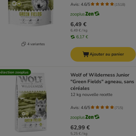
Avis: 4.6/5
(
1518
)
6,49 €
6,49 € / kg
6,17 €
4 variantes
Ajouter au panier
élection zooplus
Wolf of Wilderness Junior
"Green Fields" agneau, sans
céréales
12 kg nouvelle recette
Avis: 4.6/5
(
715
)
62,99 €
5,25 € / kg