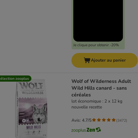
Je clique pour obtenir -20%
Ajouter au panier
élection zooplus
Wolf of Wilderness Adult
Wild Hills canard - sans
céréales
lot économique : 2 x 12 kg
nouvelle recette
Avis: 4.7/5
(
3472
)