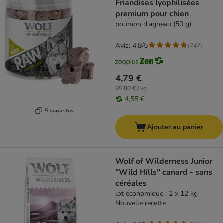
Friandises lyophilisées
premium pour chien
poumon d'agneau (50 g)
Avis: 4.8/5
(
747
)
4,79 €
95,80 € / kg
4,55 €
5 variantes
Ajouter au panier
Wolf of Wilderness Junior
"Wild Hills" canard - sans
céréales
lot économique : 2 x 12 kg
Nouvelle recette