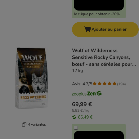
Je clique pour obtenir -20%
Ajouter au panier
Wolf of Wilderness
Sensitive Rocky Canyons,
bœuf - sans céréales pour
chien
12 kg
Avis: 4.7/5
(
194
)
69,99 €
5,83 € / kg
66,49 €
4 variantes