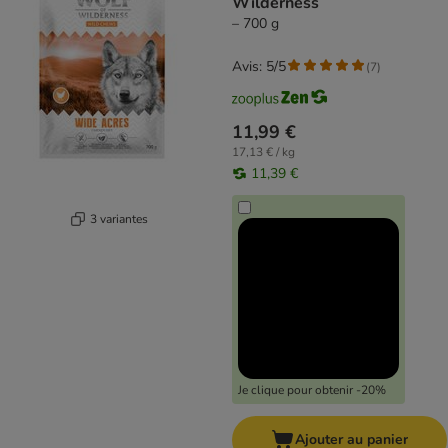
Wilderness
– 700 g
Avis: 5/5
(
7
)
11,99 €
17,13 € / kg
11,39 €
3 variantes
Je clique pour obtenir -20%
Ajouter au panier