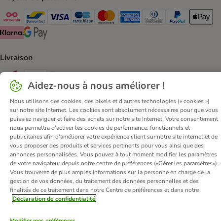
Payconiq Payment Method
bancontact Payment Method
Visa Payment Method
carte bleue Payment Method
Master card Payment Method
American express Payment Meth
Diners club Payment Met
Paypal Payment 
Apple Pa
Klarna Payment Method
Google Pay Payment Method
Livraison
Bpost Shipping Method
DPD Shipping Method
Mondial relay Shipping Method
Aidez-nous à nous améliorer !
Sécurité
Nous utilisons des cookies, des pixels et d'autres technologies (« cookies »)
sur notre site Internet. Les cookies sont absolument nécessaires pour que vous
Security
puissiez naviguer et faire des achats sur notre site Internet. Votre consentement
nous permettra d'activer les cookies de performance, fonctionnels et
publicitaires afin d'améliorer votre expérience client sur notre site internet et de
vous proposer des produits et services pertinents pour vous ainsi que des
annonces personnalisées. Vous pouvez à tout moment modifier les paramètres
de votre navigateur depuis notre centre de préférences («Gérer les paramètres»).
Qui sommes-nous ?
Emplois
Corporate website
Vous trouverez de plus amples informations sur la personne en charge de la
Mentions légales
Conditions Générales de Vente
DSA
gestion de vos données, du traitement des données personnelles et des
finalités de ce traitement dans notre Centre de préférences et dans notre
Renoncer au contrat ici
Élimination des déchets
Contact
Déclaration de confidentialité
Frais et délai de livraison
Confidentialité
Moyens de paiement
Virement bancaire
Déclaration d'accessibilité
Modifier mes préférences