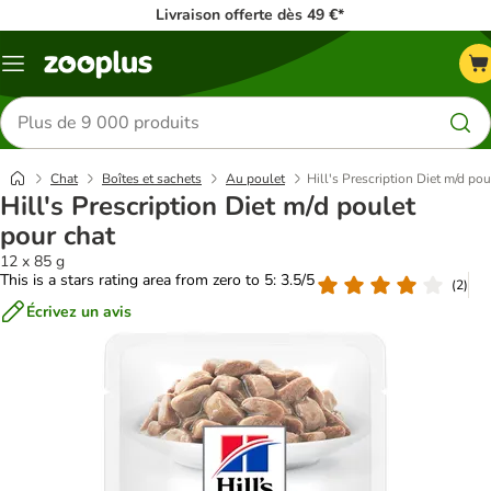
Livraison offerte dès 49 €*
Menu
Rechercher
des
produits
Chat
Boîtes et sachets
Au poulet
Hill's Prescription Diet m/d pou
Hill's Prescription Diet m/d poulet
pour chat
12 x 85 g
This is a stars rating area from zero to 5: 3.5/5
(
2
)
Écrivez un avis