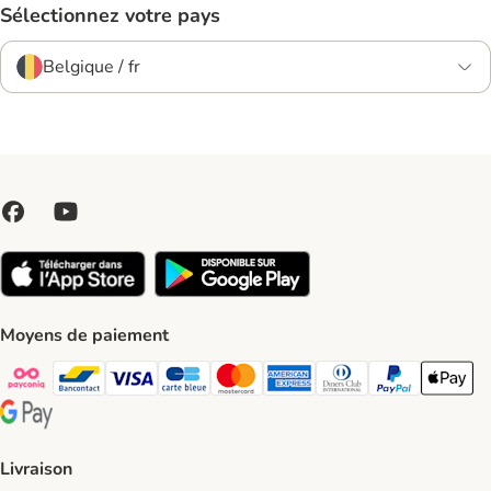
Sélectionnez votre pays
Belgique / fr
Moyens de paiement
Payconiq Payment Method
bancontact Payment Method
Visa Payment Method
carte bleue Payment Method
Master card Payment Method
American express Payment Meth
Diners club Payment Met
Paypal Payment 
Apple Pa
Google Pay Payment Method
Livraison