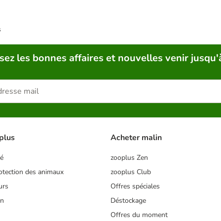
s
sez les bonnes affaires et nouvelles venir jusqu'
plus
Acheter malin
té
zooplus Zen
tection des animaux
zooplus Club
urs
Offres spéciales
on
Déstockage
Offres du moment