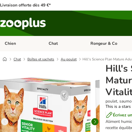
Livraison offerte dès 49 €*
Chien
Chat
Rongeur & Co
Dérouler les catégories: Chien
Dérouler les catégories: 
Chat
Boîtes et sachets
Au poulet
Hill's Science Plan Mature Adul
Hill's
Matur
Vitali
poulet, saumo
This is a stars
Écrivez un
Aliment humide
recette équilib