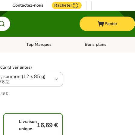
Contactez-nous
Racheter
Panier
Top Marques
Bons plans
catégories: Oiseau
Dérouler les catégories: Cheval
Dérouler les catégories: Top
icle (3 variantes)
t, saumon (12 x 85 g)
76.2
,49 €
Livraison
16,69 €
unique