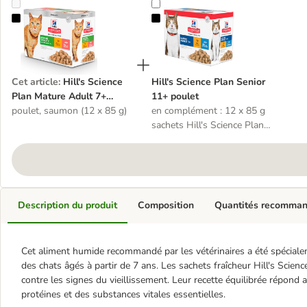
Hill's Science Plan Mature Adult 7+ Senior Vitality pour chat
Hill's Science Plan Senior 11+ pou
Cet article
:
Hill's Science
Hill's Science Plan Senior
Plan Mature Adult 7+
11+ poulet
Senior Vitality pour chat
poulet, saumon (12 x 85 g)
en complément : 12 x 85 g
sachets Hill's Science Plan
Mature Adult 7+ poulet,
poisson
Description du produit
Composition
Quantités recomma
Cet aliment humide recommandé par les vétérinaires a été spécialem
des chats âgés à partir de 7 ans. Les sachets fraîcheur Hill's Scien
contre les signes du vieillissement. Leur recette équilibrée répond a
protéines et des substances vitales essentielles.