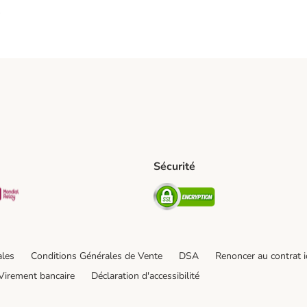
s
Sécurité
pping Method
D Shipping Method
Mondial relay Shipping Method
Security
od
hod
ales
Conditions Générales de Vente
DSA
Renoncer au contrat i
Virement bancaire
Déclaration d'accessibilité