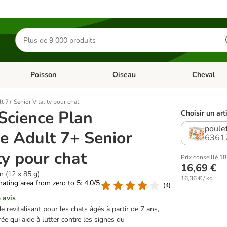
Rechercher
des
produits
Poisson
Oiseau
Cheval
Chat
Dérouler les catégories: Rongeur & Co
Dérouler les catégories: Poisson
Dérouler les 
t 7+ Senior Vitality pour chat
 Science Plan
Choisir un art
poule
e Adult 7+ Senior
6361
ty pour chat
Prix conseillé 18
16,69 €
n (12 x 85 g)
16,36 € / kg
 rating area from zero to 5: 4.0/5
(
4
)
 avis
 revitalisant pour les chats âgés à partir de 7 ans,
rée qui aide à lutter contre les signes du