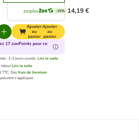
14,19 €
-15%
Ajouter
Ajouter
au
au
panier
panier
ez 17 zooPoints pour ce
mée : 2-3 jours ouvrés.
Lire la suite
 retour
Lire la suite
nt TTC.
Des
frais de livraison
peuvent s’appliquer.