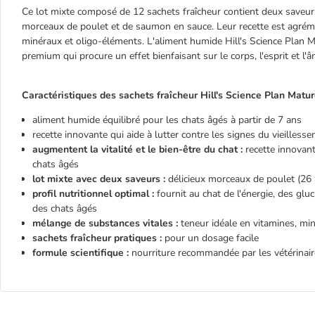
Ce lot mixte composé de 12 sachets fraîcheur contient deux saveurs 
morceaux de poulet et de saumon en sauce. Leur recette est agrém
minéraux et oligo-éléments. L'aliment humide Hill's Science Plan Ma
premium qui procure un effet bienfaisant sur le corps, l'esprit et l'
Caractéristiques des sachets fraîcheur Hill's Science Plan
Matur
aliment humide équilibré pour les chats âgés à partir de 7 ans
recette innovante qui aide à lutter contre les signes du vieilless
augmentent la vitalité et le bien-être du chat :
recette innovante
chats âgés
lot mixte avec deux saveurs :
délicieux morceaux de poulet (26
profil nutritionnel optimal :
fournit au chat de l'énergie, des glu
des chats âgés
mélange de substances vitales :
teneur idéale en vitamines, mi
sachets fraîcheur pratiques :
pour un dosage facile
formule scientifique :
nourriture recommandée par les vétérinai