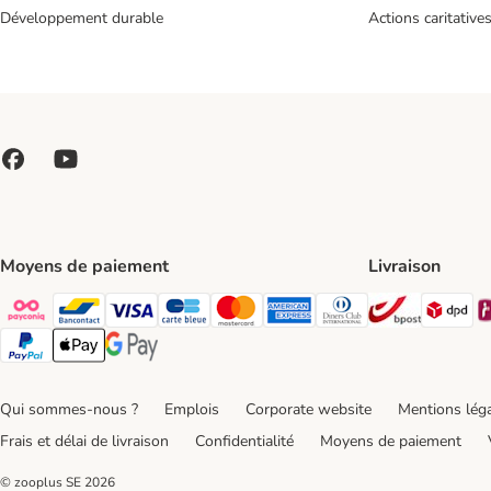
Développement durable
Actions caritative
Moyens de paiement
Livraison
Bpost Shi
DP
Payconiq Payment Method
bancontact Payment Method
Visa Payment Method
carte bleue Payment Method
Master card Payment Method
American express Payment Meth
Diners club Payment Met
Paypal Payment Method
Apple Pay Payment Method
Google Pay Payment Method
Qui sommes-nous ?
Emplois
Corporate website
Mentions lég
Frais et délai de livraison
Confidentialité
Moyens de paiement
© zooplus SE
2026