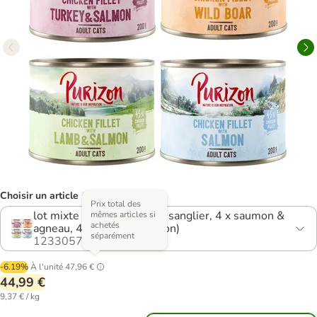
Choisir un article (5 variantes)
Prix total des
lot mixte (8 x saumon, 8 x sanglier, 4 x saumon &
mêmes articles si
achetés
agneau, 4 x dinde & saumon)
séparément
1233057.4
-6.19%
À l'unité
47,96 €
44,99 €
9,37 € / kg