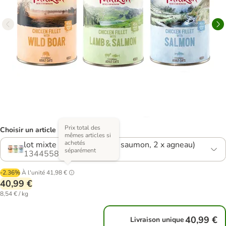
Prix total des
Choisir un article (8 variantes)
mêmes articles si
achetés
lot mixte (2 x sanglier, 2 x saumon, 2 x agneau)
séparément
1344558.1
-2.36%
À l'unité
41,98 €
40,99 €
8,54 € / kg
40,99 €
Livraison unique