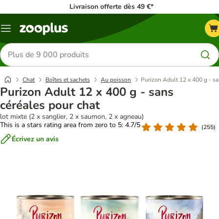
Livraison offerte dès 49 €*
Menu
Rechercher
des
produits
Chat
Boîtes et sachets
Au poisson
Purizon Adult 12 x 400 g - sa
Purizon Adult 12 x 400 g - sans
céréales pour chat
lot mixte (2 x sanglier, 2 x saumon, 2 x agneau)
This is a stars rating area from zero to 5: 4.7/5
(
255
)
Écrivez un avis