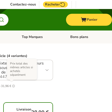
Contactez-nous
Racheter
Panier
Top Marques
Bons plans
catégories: Oiseau
Dérouler les catégories: Cheval
Dérouler les catégories: Top
icle (4 variantes)
: 12 x bœuf & fleurs
Prix total des
iscus, 12 x agneau &
mêmes articles si
achetés
s de houblon
séparément
447.4
é
31,96 €
Livraison