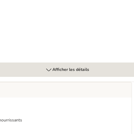
et friandises Purizon pour chat
Afficher les détails
nourrissants
s