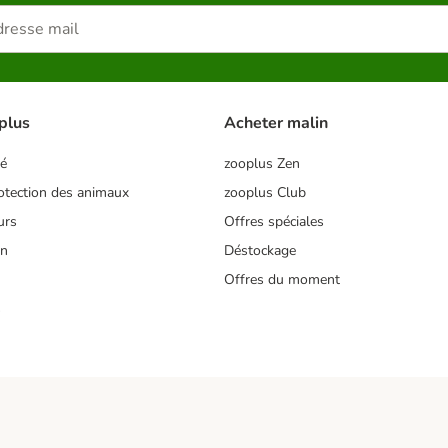
plus
Acheter malin
té
zooplus Zen
tection des animaux
zooplus Club
urs
Offres spéciales
on
Déstockage
Offres du moment
s