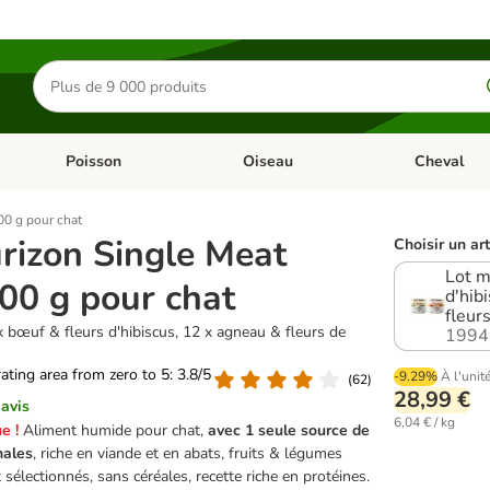
Rechercher
des
produits
Poisson
Oiseau
Cheval
Chat
Dérouler les catégories: Rongeur & Co
Dérouler les catégories: Poisson
Dérouler les 
00 g pour chat
rizon Single Meat
Choisir un art
Lot mixte 
00 g pour chat
d'hib
fleur
x bœuf & fleurs d'hibiscus, 12 x agneau & fleurs de
1994
rating area from zero to 5: 3.8/5
-9.29%
À l'unit
(
62
)
28,99 €
 avis
6,04 € / kg
e !
Aliment humide pour chat,
avec 1 seule source de
males
, riche en viande et en abats, fruits & légumes
électionnés, sans céréales, recette riche en protéines.