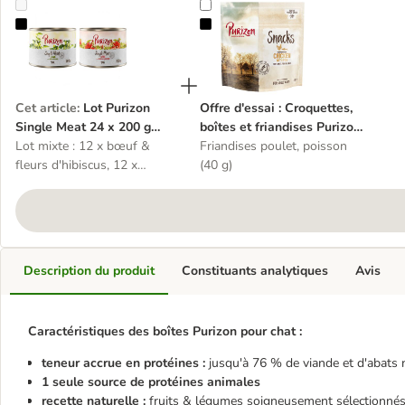
Lot Purizon Single Meat 24 x 200 g pour chat
Offre d'essai : Croquettes, boîtes 
Cet article
:
Lot Purizon
Offre d'essai : Croquettes,
Single Meat 24 x 200 g
boîtes et friandises Purizon
pour chat
Lot mixte : 12 x bœuf &
pour chat
Friandises poulet, poisson
fleurs d'hibiscus, 12 x
(40 g)
agneau & fleurs de houblon
Description du produit
Constituants analytiques
Avis
Caractéristiques des boîtes Purizon pour chat :
teneur accrue en protéines :
jusqu'à 76 % de viande et d'abats 
1 seule source de protéines animales
recette naturelle :
fruits & légumes soigneusement sélectionné