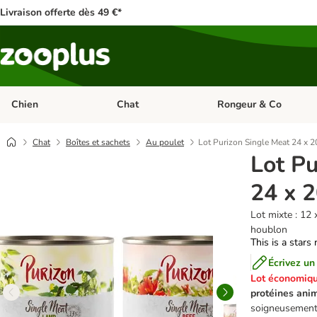
Livraison offerte dès 49 €*
Chien
Chat
Rongeur & Co
Dérouler les catégories: Chien
Dérouler les catégories: 
Chat
Boîtes et sachets
Au poulet
Lot Purizon Single Meat 24 x 2
Lot Pu
24 x 2
Lot mixte : 12 
houblon
This is a stars 
Écrivez un
Lot économiqu
protéines ani
soigneusement s