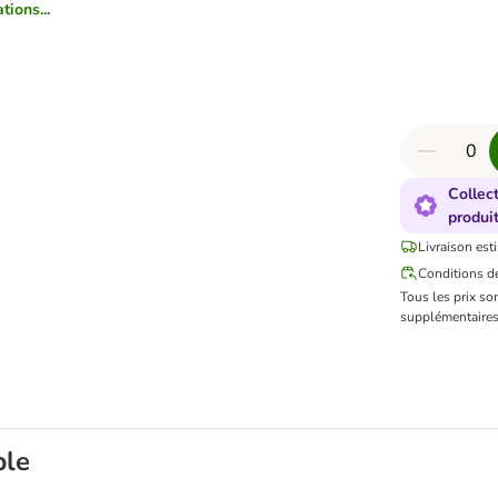
tions...
Collec
produi
Livraison est
Conditions de
Tous les prix so
supplémentaires
ble