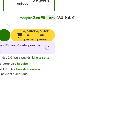
28,99 €
unique
24,64 €
-15%
Ajouter
Ajouter
au
au
panier
panier
tez 29 zooPoints pour ce
t
imée : 2-3 jours ouvrés.
Lire la suite
 retour
Lire la suite
nt TTC.
Des
frais de livraison
 peuvent s’appliquer.