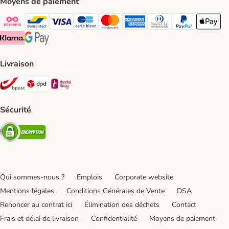
Moyens de paiement
Payconiq Payment Method
bancontact Payment Method
Visa Payment Method
carte bleue Payment Method
Master card Payment Method
American express Payment Meth
Diners club Payment Met
Paypal Payment 
Apple Pa
Klarna Payment Method
Google Pay Payment Method
Livraison
Bpost Shipping Method
DPD Shipping Method
Mondial relay Shipping Method
Sécurité
Security
Qui sommes-nous ?
Emplois
Corporate website
Mentions légales
Conditions Générales de Vente
DSA
Renoncer au contrat ici
Élimination des déchets
Contact
Frais et délai de livraison
Confidentialité
Moyens de paiement