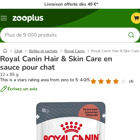
Livraison offerte dès 49 €*
Menu
Rechercher
des
produits
Chat
Boîtes et sachets
Royal Canin
Royal Canin Hair & Skin Care
Royal Canin Hair & Skin Care en
sauce pour chat
12 x 85 g
This is a stars rating area from zero to 5: 4.0/5
(
4
)
Écrivez un avis