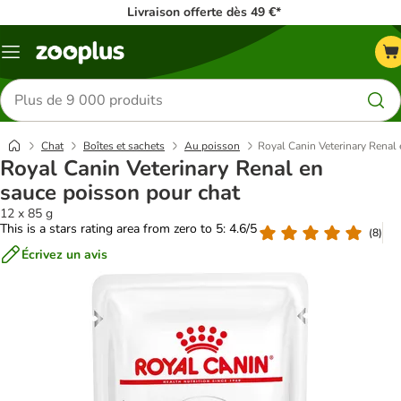
Livraison offerte dès 49 €*
Menu
Rechercher
des
produits
Chat
Boîtes et sachets
Au poisson
Royal Canin Veterinary Renal
Royal Canin Veterinary Renal en
sauce poisson pour chat
12 x 85 g
This is a stars rating area from zero to 5: 4.6/5
(
8
)
Écrivez un avis