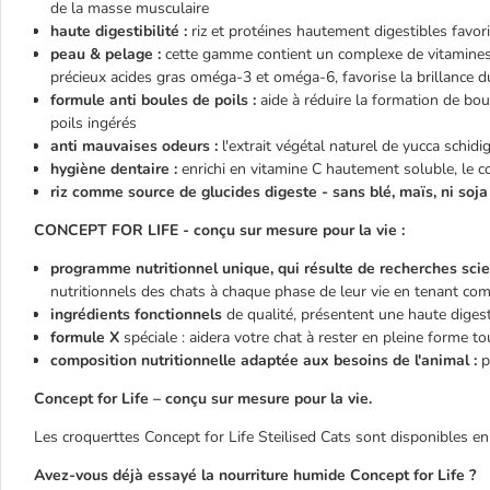
de la masse musculaire
haute digestibilité :
riz et protéines hautement digestibles favor
peau & pelage :
cette gamme contient un complexe de vitamines B 
précieux acides gras oméga-3 et oméga-6, favorise la brillance d
formule anti boules de poils :
aide à réduire la formation de boul
poils ingérés
anti mauvaises odeurs :
l'extrait végétal naturel de yucca schidi
hygiène dentaire :
enrichi en vitamine C hautement soluble, le c
riz comme source de glucides digeste - sans blé, maïs, ni soja
CONCEPT FOR LIFE -
conçu sur mesure pour la vie :
programme nutritionnel unique, qui résulte de recherches sci
nutritionnels des chats à chaque phase de leur vie en tenant com
ingrédients fonctionnels
de qualité, présentent une haute digest
formule X
spéciale :
aidera votre chat à rester en pleine forme to
composition nutritionnelle adaptée aux besoins de l'animal :
p
Concept for Life – conçu sur mesure pour la vie.
Les croquerttes Concept for Life Steilised Cats sont disponibles en
Avez-vous déjà essayé la nourriture humide Concept for Life ?