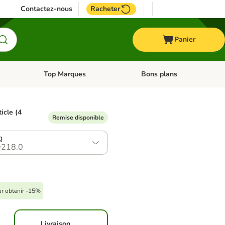
Contactez-nous
Racheter
Panier
Top Marques
Bons plans
catégories: Oiseau
Dérouler les catégories: Cheval
Dérouler les catégories: Top
ticle (4
Remise disponible
g
218.0
ur obtenir -15%
Livraison