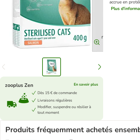
accrue en proté
Plus d'informat
zooplus Zen
En savoir plus
Dès 15 € de commande
Livraisons régulières
Modifier, suspendre ou résilier à
tout moment
Produits fréquemment achetés ensem