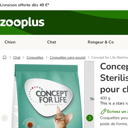
Livraison offerte dès 49 €*
Chien
Chat
Rongeur & Co
Dérouler les catégories: Chien
Dérouler les catégories: 
Chat
Croquettes
Croquettes sans poulet
Concept for Life Steril
Concep
Steril
pour c
400 g
This is a stars 
Écrivez un 
Croquettes pour 
poids de forme,