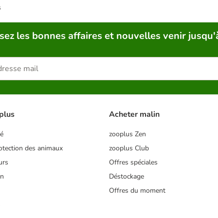
s
sez les bonnes affaires et nouvelles venir jusqu'
plus
Acheter malin
té
zooplus Zen
tection des animaux
zooplus Club
urs
Offres spéciales
on
Déstockage
Offres du moment
s