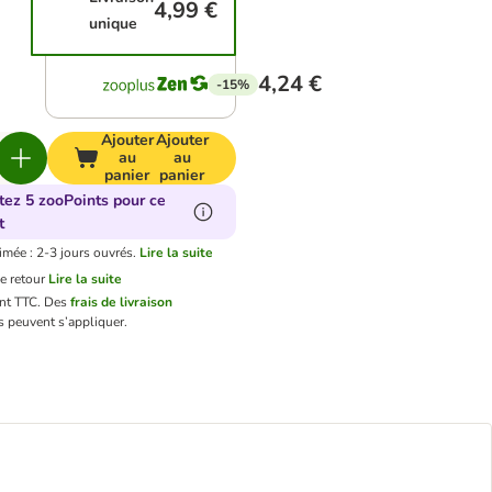
4,99 €
unique
4,24 €
-15%
Ajouter
Ajouter
au
au
panier
panier
tez 5 zooPoints pour ce
t
imée : 2-3 jours ouvrés.
Lire la suite
e retour
Lire la suite
ont TTC.
Des
frais de livraison
 peuvent s’appliquer.