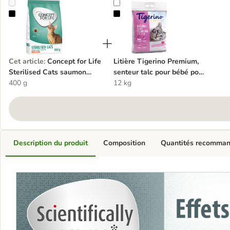
Concept for Life Sterilised Cats saumon pour chat
Litière Tigerino Premium, senteur 
Cet article
:
Concept for Life
Litière Tigerino Premium,
Sterilised Cats saumon
senteur talc pour bébé pour
pour chat
400 g
chat
12 kg
Description du produit
Composition
Quantités recomma