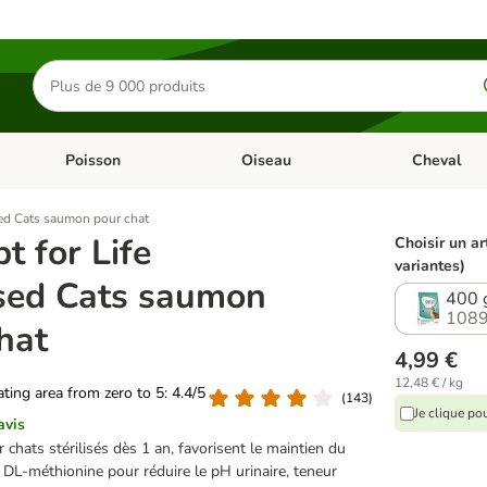
Rechercher
des
produits
Poisson
Oiseau
Cheval
Chat
Dérouler les catégories: Rongeur & Co
Dérouler les catégories: Poisson
Dérouler les 
ised Cats saumon pour chat
t for Life
Choisir un ar
variantes)
ised Cats saumon
400 
1089
hat
4,99 €
12,48 € / kg
rating area from zero to 5: 4.4/5
(
143
)
Je clique po
avis
chats stérilisés dès 1 an, favorisent le maintien du
 DL-méthionine pour réduire le pH urinaire, teneur