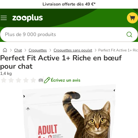
Livraison offerte dès 49 €*
Menu
Rechercher
des
produits
Chat
Croquettes
Croquettes sans poulet
Perfect Fit Active 1+ R
Perfect Fit Active 1+ Riche en bœuf
pour chat
1,4 kg
Écrivez un avis
(
0
)