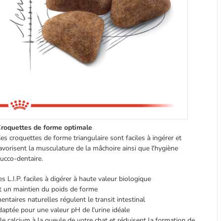
roquettes de forme optimale
es croquettes de forme triangulaire sont faciles à ingérer et
avorisent la musculature de la mâchoire ainsi que l'hygiène
ucco-dentaire.
s L.I.P. faciles à digérer à haute valeur biologique
t un maintien du poids de forme
mentaires naturelles régulent le transit intestinal
aptée pour une valeur pH de l'urine idéale
e calcium à la gueule de votre chat et réduisent la formation de