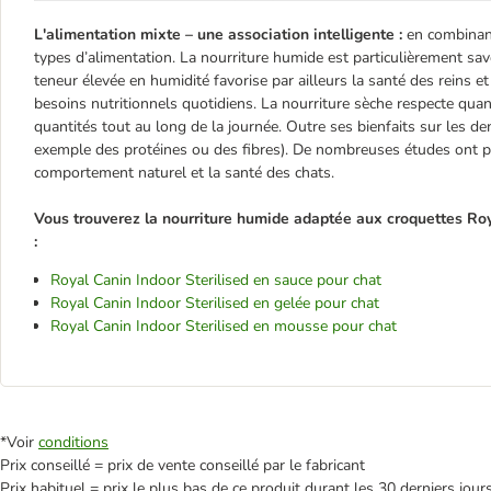
L'alimentation mixte – une association intelligente :
en combinant
types d’alimentation. La nourriture humide est particulièrement sav
teneur élevée en humidité favorise par ailleurs la santé des reins 
besoins nutritionnels quotidiens. La nourriture sèche respecte quan
quantités tout au long de la journée. Outre ses bienfaits sur les den
exemple des protéines ou des fibres). De nombreuses études ont pr
comportement naturel et la santé des chats.
Vous trouverez la nourriture humide adaptée aux croquettes Roya
:
Royal Canin Indoor Sterilised en sauce pour chat
Royal Canin Indoor Sterilised en gelée pour chat
Royal Canin Indoor Sterilised en mousse pour chat
*Voir
conditions
Prix conseillé = prix de vente conseillé par le fabricant
Prix habituel = prix le plus bas de ce produit durant les 30 derniers jour