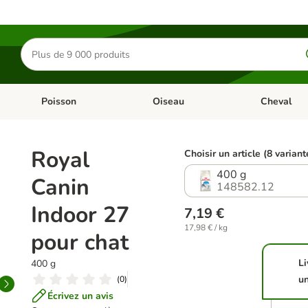
Rechercher
des
produits
Poisson
Oiseau
Cheval
Chat
Dérouler les catégories: Rongeur & Co
Dérouler les catégories: Poisson
Dérouler les 
Royal
Choisir un article (8 variant
400 g
Canin
148582.12
Indoor 27
7,19 €
17,98 € / kg
pour chat
Li
400 g
u
(
0
)
Écrivez un avis