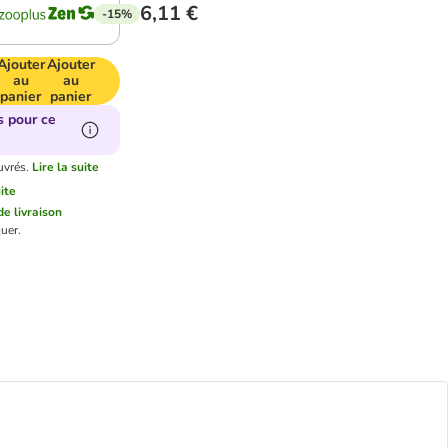
6,11 €
-15%
Ajouter
Ajouter
au
au
panier
panier
s pour ce
uvrés.
Lire la suite
uite
de livraison
uer.