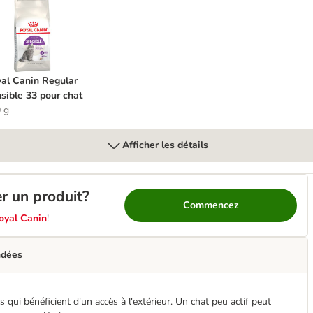
hat
oyal Canin Regular Sensible 33 pour chat
al Canin Regular
sible 33 pour chat
 g
Afficher les détails
er un produit?
Commencez
oyal Canin
!
ndées
qui bénéficient d'un accès à l'extérieur. Un chat peu actif peut