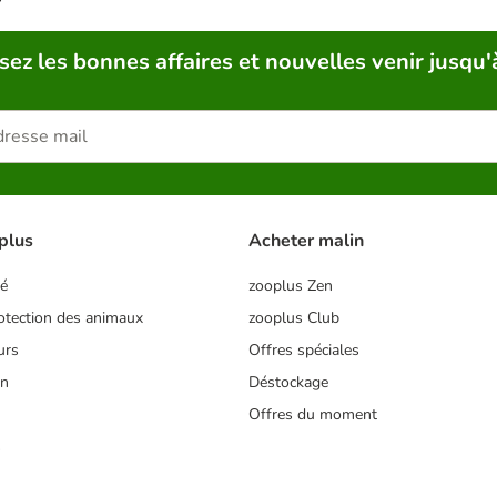
sez les bonnes affaires et nouvelles venir jusqu'
plus
Acheter malin
té
zooplus Zen
tection des animaux
zooplus Club
urs
Offres spéciales
on
Déstockage
Offres du moment
s