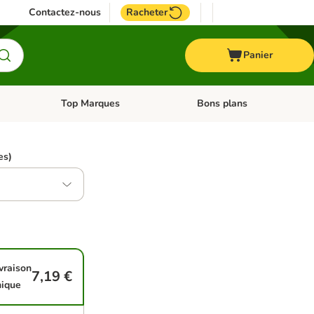
Contactez-nous
Racheter
Panier
Top Marques
Bons plans
catégories: Oiseau
Dérouler les catégories: Cheval
Dérouler les catégories: Top
es)
vraison
7,19 €
nique