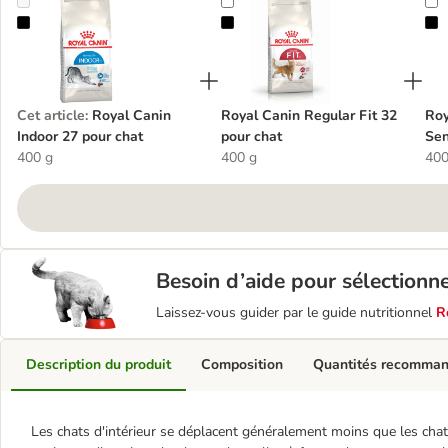
Royal Canin Indoor 27 pour chat
Royal Canin Regular Fit 32 pour c
R
Cet article
:
Royal Canin
Royal Canin Regular Fit 32
Roy
Indoor 27 pour chat
pour chat
Sen
400 g
400 g
400
Besoin d’aide pour sélectionn
Laissez-vous guider par le guide nutritionnel
R
Description du produit
Composition
Quantités recomma
Les chats d'intérieur se déplacent généralement moins que les chats 