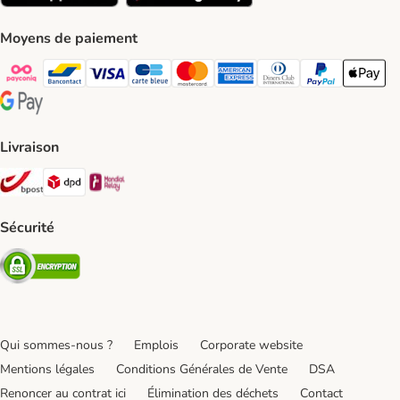
Moyens de paiement
Payconiq Payment Method
bancontact Payment Method
Visa Payment Method
carte bleue Payment Method
Master card Payment Method
American express Payment Meth
Diners club Payment Met
Paypal Payment 
Apple Pa
Google Pay Payment Method
Livraison
Bpost Shipping Method
DPD Shipping Method
Mondial relay Shipping Method
Sécurité
Security
Qui sommes-nous ?
Emplois
Corporate website
Mentions légales
Conditions Générales de Vente
DSA
Renoncer au contrat ici
Élimination des déchets
Contact