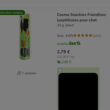
élection zooplus
Cosma Snackies Friandises
lyophilisées pour chat
23 g, bœuf
Avis: 4.6/5
(
3246
)
2,79 €
121,30 € / kg
2,65 €
7 variantes