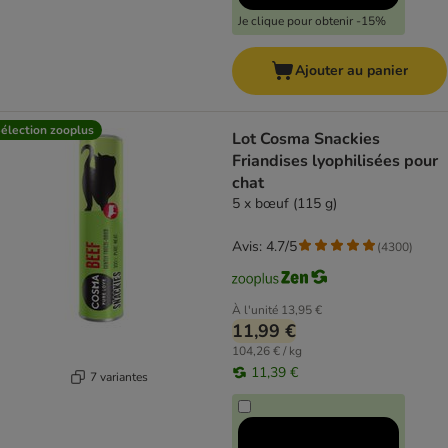
Je clique pour obtenir -15%
Ajouter au panier
élection zooplus
Lot Cosma Snackies
Friandises lyophilisées pour
chat
5 x bœuf (115 g)
Avis: 4.7/5
(
4300
)
À l'unité
13,95 €
11,99 €
104,26 € / kg
11,39 €
7 variantes