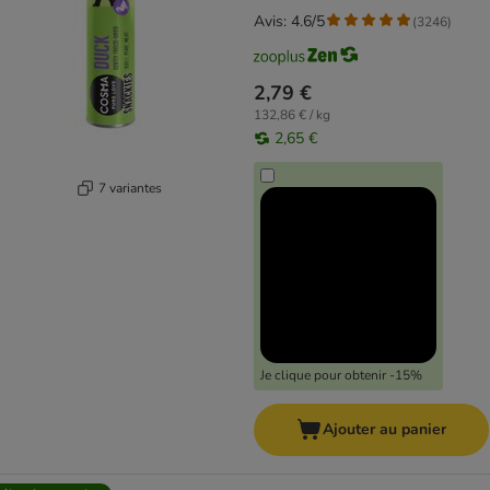
Avis: 4.6/5
(
3246
)
2,79 €
132,86 € / kg
2,65 €
7 variantes
Je clique pour obtenir -15%
Ajouter au panier