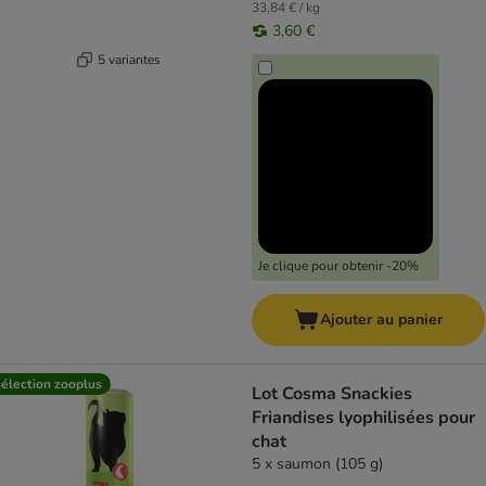
33,84 € / kg
3,60 €
5 variantes
Je clique pour obtenir -20%
Ajouter au panier
élection zooplus
Lot Cosma Snackies
Friandises lyophilisées pour
chat
5 x saumon (105 g)