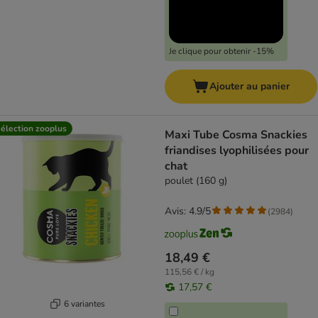
Je clique pour obtenir -15%
Ajouter au panier
élection zooplus
Maxi Tube Cosma Snackies
friandises lyophilisées pour
chat
poulet (160 g)
Avis: 4.9/5
(
2984
)
18,49 €
115,56 € / kg
17,57 €
6 variantes