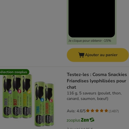
Je clique pour obtenir -15%
Ajouter au panier
élection zooplus
Testez-les : Cosma Snackies
Friandises lyophilisées pour
chat
116 g, 5 saveurs (poulet, thon,
canard, saumon, bœuf)
Avis: 4.6/5
(
1487
)