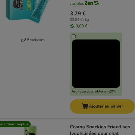
3,79 €
33,84 € / kg
3,60 €
5 variantes
Je clique pour obtenir -20%
Ajouter au panier
élection zooplus
Cosma Snackies Friandises
lyophilisées pour chat