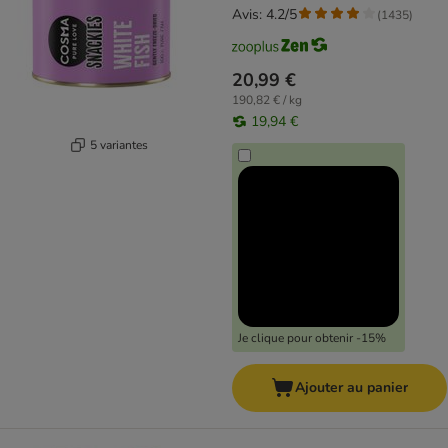
Avis: 4.2/5
(
1435
)
20,99 €
190,82 € / kg
19,94 €
5 variantes
Je clique pour obtenir -15%
Ajouter au panier