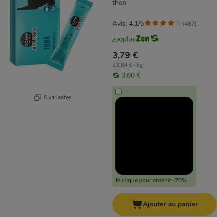
thon
Avis: 4.1/5
(
467
)
3,79 €
33,84 € / kg
3,60 €
5 variantes
Je clique pour obtenir -20%
Ajouter au panier