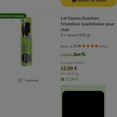
Ajouter au panier
élection zooplus
Lot Cosma Snackies
Friandises lyophilisées pour
chat
5 x canard (105 g)
Avis: 4.7/5
(
4300
)
À l'unité
13,95 €
11,99 €
114,19 € / kg
11,39 €
7 variantes