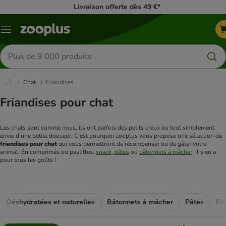
Livraison offerte dès 49 €*
Menu
Rechercher
des
produits
Chat
Friandises
Friandises pour chat
Les chats sont comme nous, ils ont parfois des petits creux ou tout simplement 
envie d'une petite douceur. C'est pourquoi zooplus vous propose une sélection de 
friandises pour chat
 qui vous permettront de récompenser ou de gâter votre 
animal. En comprimés ou pastilles, 
snack
, pâtes
 ou 
bâtonnets à mâcher
, il y en a 
pour tous les goûts !
Déshydratées et naturelles
Bâtonnets à mâcher
Pâtes
Fri