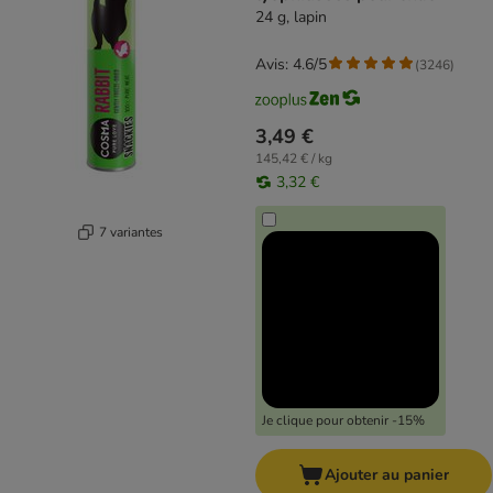
24 g, lapin
Avis: 4.6/5
(
3246
)
3,49 €
145,42 € / kg
3,32 €
7 variantes
Je clique pour obtenir -15%
Ajouter au panier