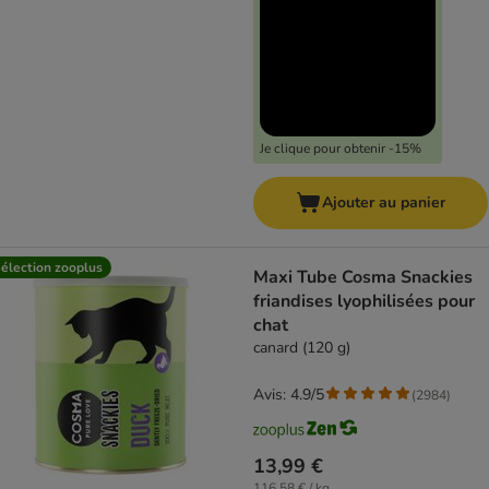
Je clique pour obtenir -15%
Ajouter au panier
élection zooplus
Maxi Tube Cosma Snackies
friandises lyophilisées pour
chat
canard (120 g)
Avis: 4.9/5
(
2984
)
13,99 €
116,58 € / kg