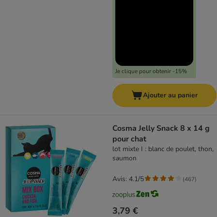
Je clique pour obtenir -15%
Ajouter au panier
Cosma Jelly Snack 8 x 14 g
pour chat
lot mixte I : blanc de poulet, thon,
saumon
Avis: 4.1/5
(
467
)
3,79 €