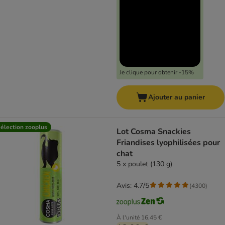
Je clique pour obtenir -15%
Ajouter au panier
élection zooplus
Lot Cosma Snackies
Friandises lyophilisées pour
chat
5 x poulet (130 g)
Avis: 4.7/5
(
4300
)
À l'unité
16,45 €