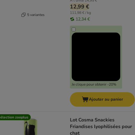
À l'unité
14,95 €
12,99 €
111,98 € / kg
5 variantes
12,34 €
Je clique pour obtenir -20%
Ajouter au panier
élection zooplus
Lot Cosma Snackies
Friandises lyophilisées pour
chat