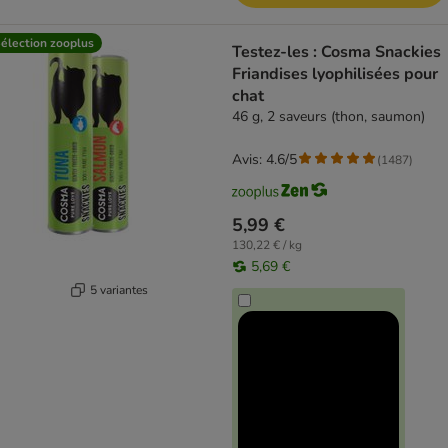
élection zooplus
Testez-les : Cosma Snackies
Friandises lyophilisées pour
chat
46 g, 2 saveurs (thon, saumon)
Avis: 4.6/5
(
1487
)
5,99 €
130,22 € / kg
5,69 €
5 variantes