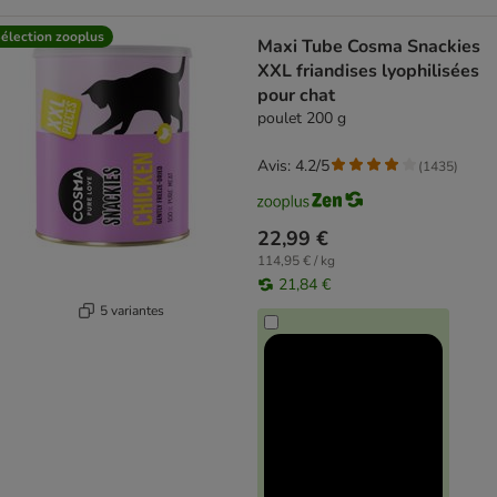
élection zooplus
Maxi Tube Cosma Snackies
XXL friandises lyophilisées
pour chat
poulet 200 g
Avis: 4.2/5
(
1435
)
22,99 €
114,95 € / kg
21,84 €
5 variantes