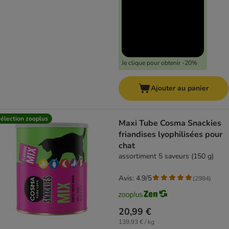
Je clique pour obtenir -20%
Ajouter au panier
élection zooplus
Maxi Tube Cosma Snackies
friandises lyophilisées pour
chat
assortiment 5 saveurs (150 g)
Avis: 4.9/5
(
2984
)
20,99 €
139,93 € / kg