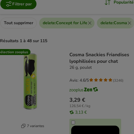
Popularité
Filtrer par
Tout supprimer
delete
:
Concept for Life
delete
:
Cosma
Résultats 1 à 48 sur 115
product items have been changed
élection zooplus
Cosma Snackies Friandises
lyophilisées pour chat
26 g, poulet
Avis: 4.6/5
(
3246
)
3,29 €
126,54 € / kg
3,13 €
7 variantes