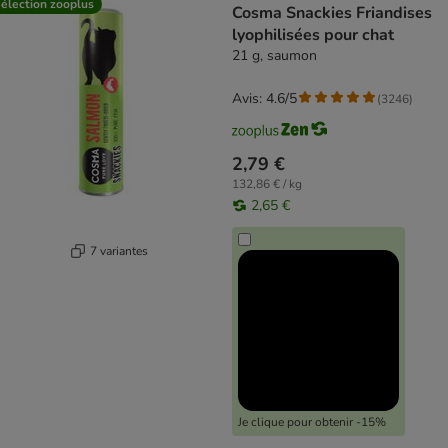
élection zooplus
Cosma Snackies Friandises
lyophilisées pour chat
21 g, saumon
Avis: 4.6/5
(
3246
)
2,79 €
132,86 € / kg
2,65 €
7 variantes
Je clique pour obtenir -15%