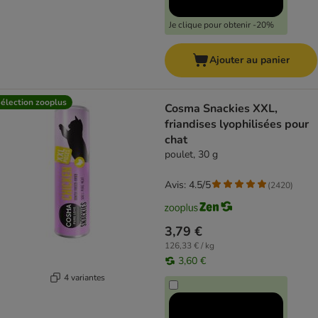
Je clique pour obtenir -20%
Ajouter au panier
élection zooplus
Cosma Snackies XXL,
friandises lyophilisées pour
chat
poulet, 30 g
Avis: 4.5/5
(
2420
)
3,79 €
126,33 € / kg
3,60 €
4 variantes