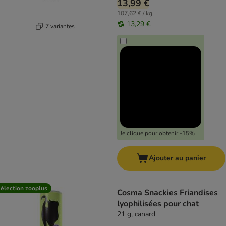
13,99 €
107,62 € / kg
13,29 €
7 variantes
Je clique pour obtenir -15%
Ajouter au panier
élection zooplus
Cosma Snackies Friandises
lyophilisées pour chat
21 g, canard