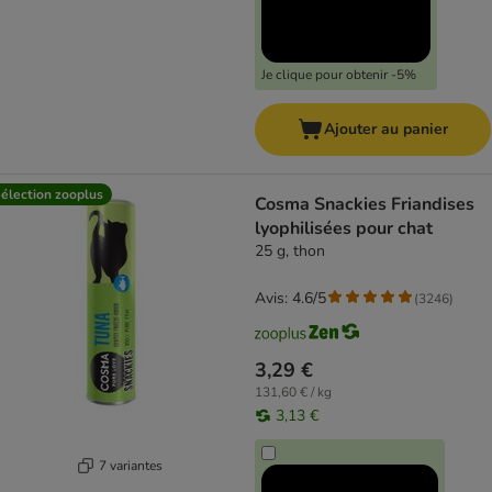
Je clique pour obtenir -5%
Ajouter au panier
élection zooplus
Cosma Snackies Friandises
lyophilisées pour chat
25 g, thon
Avis: 4.6/5
(
3246
)
3,29 €
131,60 € / kg
3,13 €
7 variantes