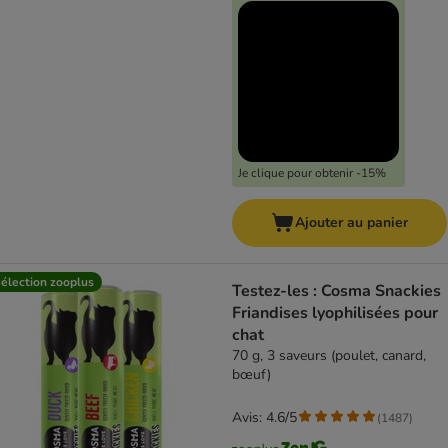
Je clique pour obtenir -15%
Ajouter au panier
élection zooplus
Testez-les : Cosma Snackies
Friandises lyophilisées pour
chat
70 g, 3 saveurs (poulet, canard,
bœuf)
Avis: 4.6/5
(
1487
)