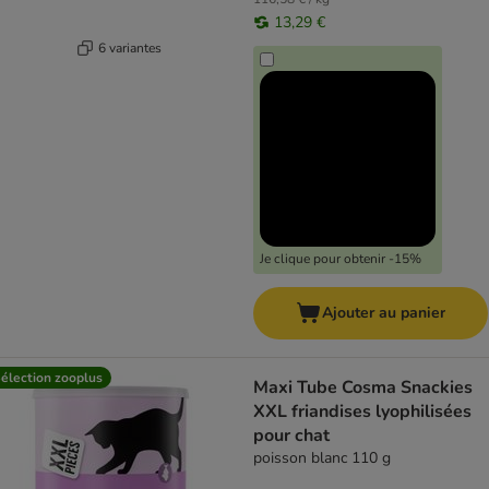
13,29 €
6 variantes
Je clique pour obtenir -15%
Ajouter au panier
élection zooplus
Maxi Tube Cosma Snackies
XXL friandises lyophilisées
pour chat
poisson blanc 110 g