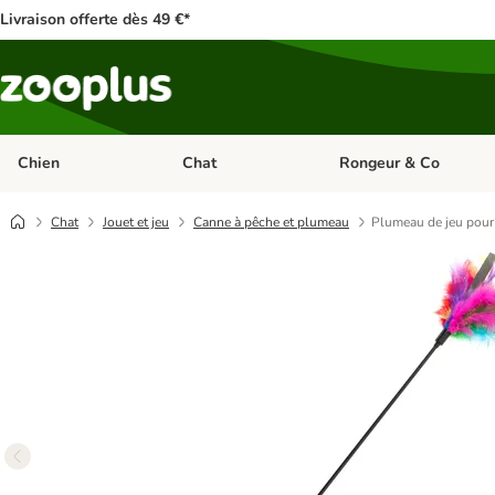
Livraison offerte dès 49 €*
Chien
Chat
Rongeur & Co
Dérouler les catégories: Chien
Dérouler les catégories: 
Chat
Jouet et jeu
Canne à pêche et plumeau
Plumeau de jeu pour