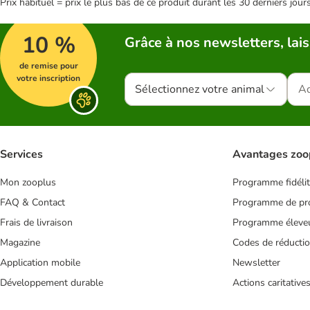
Prix habituel = prix le plus bas de ce produit durant les 30 derniers jour
10 %
Grâce à nos newsletters, lais
de remise pour
votre inscription
Sélectionnez votre animal
Services
Avantages zoo
Mon zooplus
Programme fidéli
FAQ & Contact
Programme de pro
Frais de livraison
Programme éleve
Magazine
Codes de réducti
Application mobile
Newsletter
Développement durable
Actions caritative