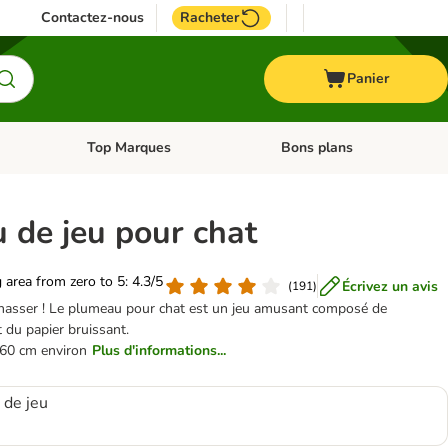
Contactez-nous
Racheter
Panier
Top Marques
Bons plans
catégories: Oiseau
Dérouler les catégories: Cheval
Dérouler les catégories: Top
 de jeu pour chat
g area from zero to 5: 4.3/5
Écrivez un avis
(
191
)
chasser ! Le plumeau pour chat est un jeu amusant composé de
 du papier bruissant.
 60 cm environ
Plus d'informations...
 de jeu