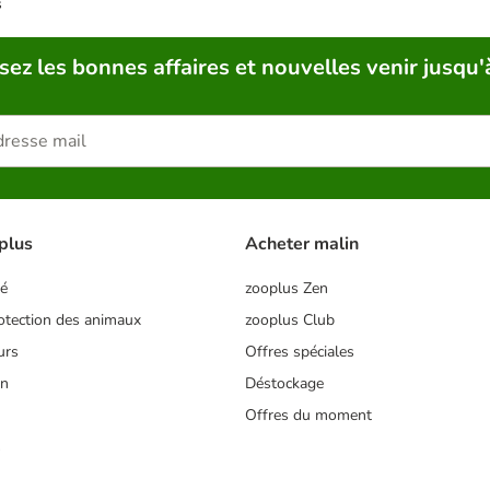
s
sez les bonnes affaires et nouvelles venir jusqu'
plus
Acheter malin
té
zooplus Zen
tection des animaux
zooplus Club
urs
Offres spéciales
on
Déstockage
Offres du moment
s