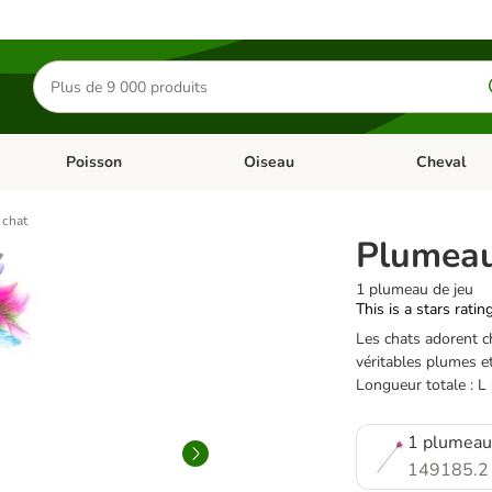
Rechercher
des
produits
Poisson
Oiseau
Cheval
Chat
Dérouler les catégories: Rongeur & Co
Dérouler les catégories: Poisson
Dérouler les 
 chat
Plumeau
1 plumeau de jeu
This is a stars ratin
Les chats adorent 
véritables plumes et
Longueur totale : L
1 plumeau
149185.2