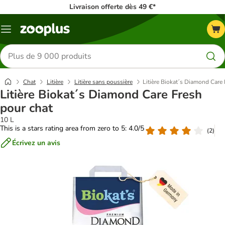
Livraison offerte dès 49 €*
Menu
Rechercher
des
produits
Chat
Litière
Litière sans poussière
Litière Biokat´s Diamond Care 
Litière Biokat´s Diamond Care Fresh
pour chat
10 L
This is a stars rating area from zero to 5: 4.0/5
(
2
)
Écrivez un avis