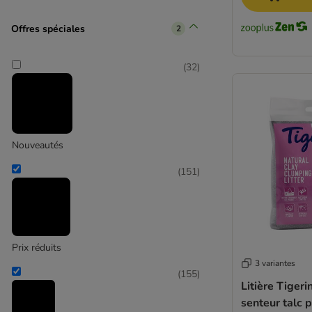
Jetable
Litière bois
Catit
Offres spéciales
2
Purizon
(
7
)
(
32
)
Catsan
(
4
)
Nouveautés
(
151
)
Ever Clean
Prix réduits
3 variantes
(
155
)
Litière Tiger
senteur talc 