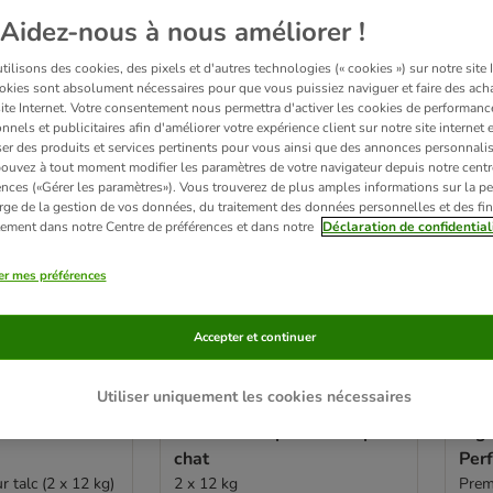
sur 155
Aidez-nous à nous améliorer !
ve been changed
ilisons des cookies, des pixels et d'autres technologies (« cookies ») sur notre site I
okies sont absolument nécessaires pour que vous puissiez naviguer et faire des acha
site Internet. Votre consentement nous permettra d'activer les cookies de performanc
nnels et publicitaires afin d'améliorer votre expérience client sur notre site internet 
er des produits et services pertinents pour vous ainsi que des annonces personnalis
ouvez à tout moment modifier les paramètres de votre navigateur depuis notre centr
ences («Gérer les paramètres»). Vous trouverez de plus amples informations sur la p
rge de la gestion de vos données, du traitement des données personnelles et des fin
itement dans notre Centre de préférences et dans notre
Déclaration de confidential
er mes préférences
Accepter et continuer
3 variantes
10
Utiliser uniquement les cookies nécessaires
e litière
Litière Tigerino Premium,
Lot 
mium ou
senteur talc pour bébé pour
Tig
chat
Per
 talc (2 x 12 kg)
2 x 12 kg
Prem