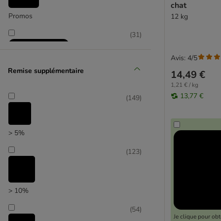
chat
Promos
12 kg
(
31
)
Avis: 4/5
Remise supplémentaire
14,49 €
1,21 € / kg
13,77 €
(
149
)
Sélection zooplus
> 5%
(
123
)
> 10%
(
54
)
Je clique pour ob