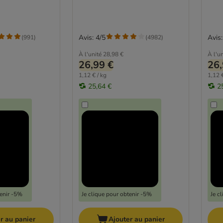
Avis: 4/5
Avis:
(
991
)
(
4982
)
À l'unité
28,98 €
À l'un
26,99 €
26,
1,12 € / kg
1,12 €
25,64 €
2
tenir -5%
Je clique pour obtenir -5%
Je c
r au panier
Ajouter au panier