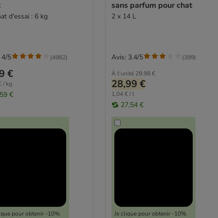
t
sans parfum pour chat
t d'essai : 6 kg
2 x 14 L
 4/5
Avis: 3.4/5
(
4982
)
(
399
)
9 €
À l'unité
29,98 €
28,99 €
 / kg
,59 €
1,04 € / l
27,54 €
lique pour obtenir -10%
Je clique pour obtenir -10%