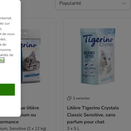
Popularité
nternet.
ts sur
e,
et de vous
ées.
e de
ersonne
alités de
ité
 variantes
3 variantes
économique litière
Litière Tigerino Crystals
erino Premium ou
Classic Sensitive, sans
formance
parfum pour chat
ium, Sensitive (2 x 12 kg)
3 x 5 L