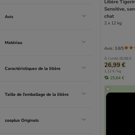
Litière Tiger
Sensitive, sa
chat
Avis
2 x 12 kg
Matériau
Avis: 3.8/5
À l'unité
28,98 €
26,99 €
Caractéristiques de la litière
1,12 € / kg
25,64 €
Taille de l'emballage de la litière
zooplus Originals