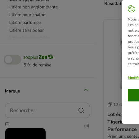
Résultats 1 à 48 
Litière non agglomérante
Litière pour chaton
product items ha
Nous ut
Litière parfumée
Les co
Litière sans odeur
notre 
fonctio
Litière biodégradable
propos
Almo Nature
Vous p
préfér
Anibest
en cha
Benek
ce tra
5 % de remise
Biokat's
Catsan
Modifi
Cat's Best
Marque
Intersand - Extreme Classic
Intersand - Odour Lock
10 variantes
Rechercher
Golden Grey / Golden
Lot économiqu
Greenwoods
Tigerino Pre
Nullodor
(
6
)
Performance
PeeWee
Premium, senteur
Perlinette