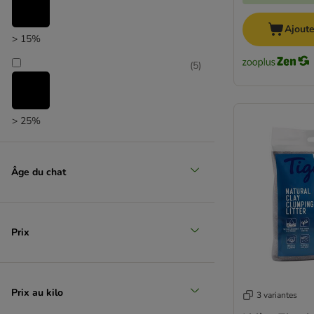
Ajoute
> 15%
(
5
)
> 25%
(
2
)
Âge du chat
> 35%
(
2
)
Prix
> 50%
Prix au kilo
3 variantes