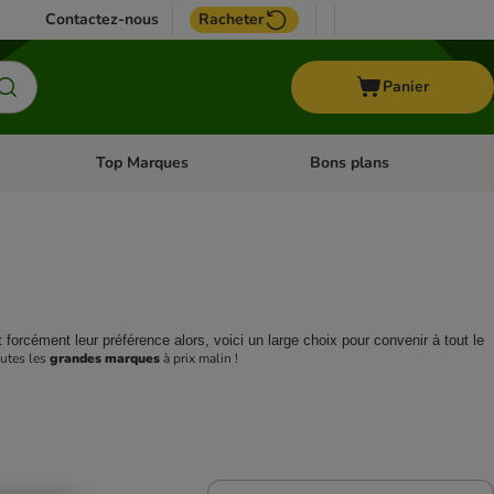
Contactez-nous
Racheter
Panier
Top Marques
Bons plans
catégories: Oiseau
Dérouler les catégories: Cheval
Dérouler les catégories: Top
 forcément leur préférence alors, voici un large choix pour convenir à tout le 
outes les 
grandes marques
 à prix malin !