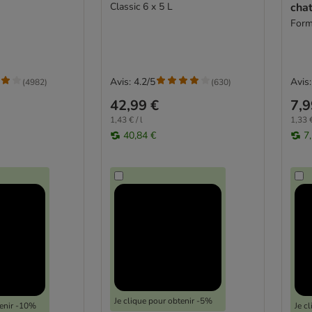
Classic 6 x 5 L
cha
Forma
Avis: 4.2/5
Avis:
(
4982
)
(
630
)
42,99 €
7,9
1,43 € / l
1,33 €
40,84 €
7
Je clique pour obtenir -5%
tenir -10%
Je c