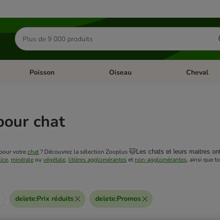
Rechercher
des
produits
Poisson
Oiseau
Cheval
Chat
Dérouler les catégories: Rongeur & Co
Dérouler les catégories: Poisson
Dérouler les 
 pour chat
 pour votre 
chat
 ? Découvrez la sélection Zooplus 
🐱
Les chats et leurs maitres ont
lice
, 
minérale
 ou 
végétale
, 
litières agglomérantes
 et 
non-agglomérantes
, ainsi que t
delete
:
Prix réduits
delete
:
Promos