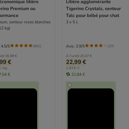
économique litière
Litière agglomérante
erino Premium ou
Tigerino Crystals, senteur
formance
Talc pour bébé pour chat
ium, senteur roses blanches
3 x 5 L
12 kg)
 4.5/5
Avis: 3.9/5
(
991
)
(
37
)
ité
30,98 €
À l'unité
25,47 €
99 €
22,99 €
 / kg
1,53 € / l
7,54 €
21,84 €