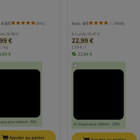
 4.5/5
Avis: 4/5
(
991
)
(
4688
)
ité
28,98 €
À l'unité
25,47 €
99 €
22,99 €
 / kg
1,53 € / l
5,64 €
21,84 €
lique pour obtenir -5%
Je clique pour obtenir -15%
Ajouter au panier
Ajouter au panier