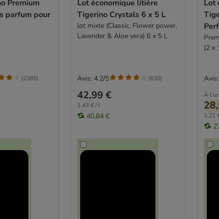
ino Premium
Lot économique litière
Lot 
ns parfum pour
Tigerino Crystals 6 x 5 L
Tig
lot mixte (Classic, Flower power,
Per
Lavender & Aloe vera) 6 x 5 L
Prem
(2 x 
Avis: 4.2/5
Avis:
(
2385
)
(
630
)
42,99 €
À l'un
28,
1,43 € / l
40,84 €
1,21 €
2