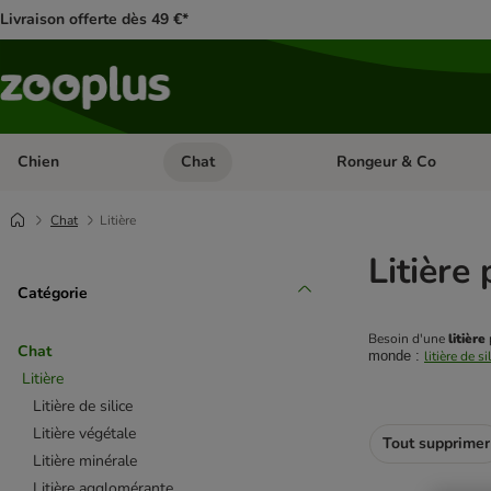
Livraison offerte dès 49 €*
Chien
Chat
Rongeur & Co
Dérouler les catégories: Chien
Dérouler les catégories: 
Chat
Litière
Litière
Catégorie
Besoin d'une 
litière
Chat
monde : 
litière de si
Litière
Litière de silice
Litière végétale
Tout supprimer
Litière minérale
Litière agglomérante