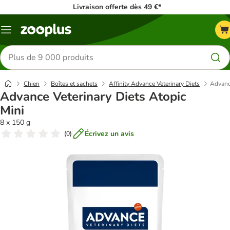
Livraison offerte dès 49 €*
Menu
Rechercher
des
produits
Chien
Boîtes et sachets
Affinity Advance Veterinary Diets
Advance
Advance Veterinary Diets Atopic
Mini
8 x 150 g
Écrivez un avis
(
0
)