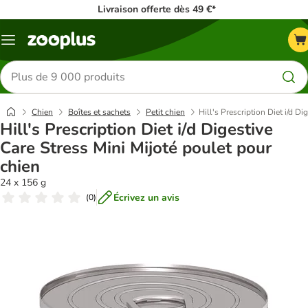
Livraison offerte dès 49 €*
Menu
Rechercher
des
produits
Chien
Boîtes et sachets
Petit chien
Hill's Prescription Diet i/d D
Hill's Prescription Diet i/d Digestive
Care Stress Mini Mijoté poulet pour
chien
24 x 156 g
Écrivez un avis
(
0
)