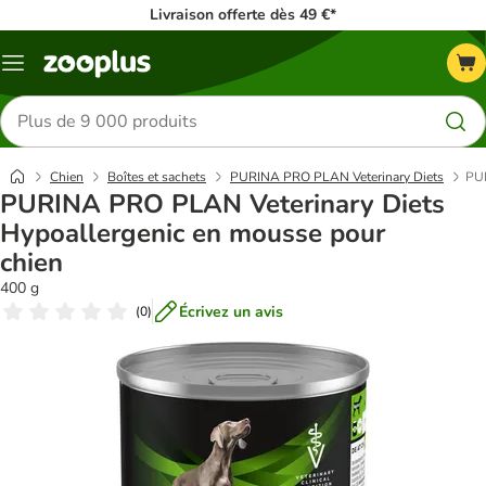
Livraison offerte dès 49 €*
Menu
Rechercher
des
produits
Chien
Boîtes et sachets
PURINA PRO PLAN Veterinary Diets
PUR
PURINA PRO PLAN Veterinary Diets
Hypoallergenic en mousse pour
chien
400 g
Écrivez un avis
(
0
)