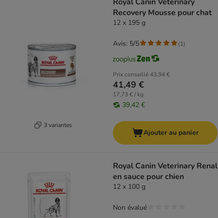
Royal Canin Veterinary
Recovery Mousse pour chat
12 x 195 g
Avis: 5/5
(
1
)
Prix conseillé
43,94 €
41,49 €
17,73 € / kg
39,42 €
3 variantes
Ajouter au panier
Royal Canin Veterinary Renal
en sauce pour chien
12 x 100 g
Non évalué