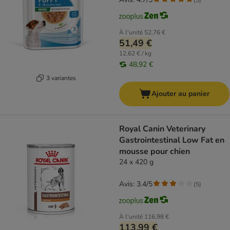
À l'unité
52,76 €
51,49 €
12,62 € / kg
48,92 €
3 variantes
Ajouter au panier
Royal Canin Veterinary
Gastrointestinal Low Fat en
mousse pour chien
24 x 420 g
Avis: 3.4/5
(
5
)
À l'unité
116,98 €
113,99 €