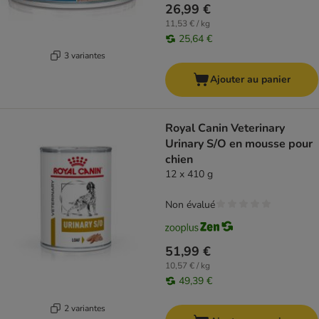
26,99 €
11,53 € / kg
25,64 €
3 variantes
Ajouter au panier
Royal Canin Veterinary
Urinary S/O en mousse pour
chien
12 x 410 g
Non évalué
51,99 €
10,57 € / kg
49,39 €
2 variantes