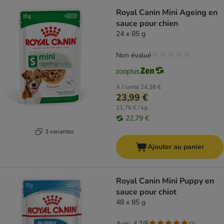
Royal Canin Mini Ageing en
sauce pour chien
24 x 85 g
Non évalué
À l'unité
24,38 €
23,99 €
11,76 € / kg
22,79 €
3 variantes
Ajouter au panier
Royal Canin Mini Puppy en
sauce pour chiot
48 x 85 g
Avis: 4.7/5
(
3
)