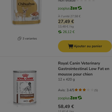
Non évalué
À l'unité
27,58 €
27,49 €
13,48 € / kg
26,12 €
3 variantes
Ajouter au panier
Royal Canin Veterinary
Gastrointestinal Low Fat en
mousse pour chien
12 x 420 g
Avis: 3.4/5
(
5
)
58,49 €
11,61 € / kg