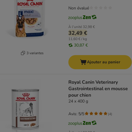
Non évalué
À l'unité
32,98 €
32,49 €
11,60 € / kg
30,87 €
3 variantes
Ajouter au panier
Royal Canin Veterinary
Gastrointestinal en mousse
pour chien
24 x 400 g
Avis: 5/5
(
4
)