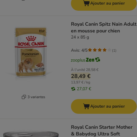
Ajouter au panier
Royal Canin Spitz Nain Adult
en mousse pour chien
24 x 85 g
Avis: 4/5
(
1
)
À l'unité
28,58 €
28,49 €
13,97 € / kg
27,07 €
3 variantes
Ajouter au panier
Royal Canin Starter Mother
& Babydog Ultra Soft