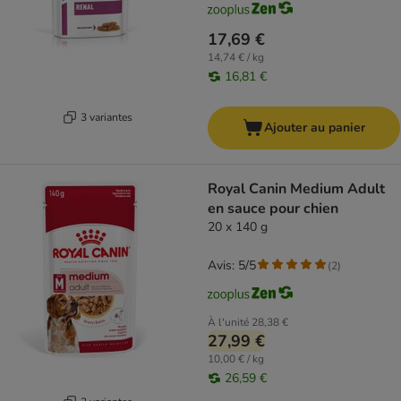
17,69 €
14,74 € / kg
16,81 €
3 variantes
Ajouter au panier
Royal Canin Medium Adult
en sauce pour chien
20 x 140 g
Avis: 5/5
(
2
)
À l'unité
28,38 €
27,99 €
10,00 € / kg
26,59 €