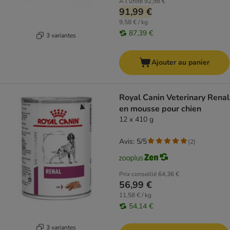
À l'unité
92,98 €
91,99 €
9,58 € / kg
87,39 €
3 variantes
Ajouter au panier
Royal Canin Veterinary Renal
en mousse pour chien
12 x 410 g
Avis: 5/5
(
2
)
Prix conseillé
64,36 €
56,99 €
11,58 € / kg
54,14 €
3 variantes