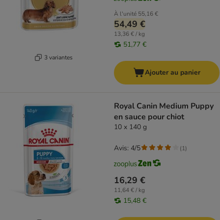
À l'unité
55,16 €
54,49 €
13,36 € / kg
51,77 €
3 variantes
Ajouter au panier
Royal Canin Medium Puppy
en sauce pour chiot
10 x 140 g
Avis: 4/5
(
1
)
16,29 €
11,64 € / kg
15,48 €