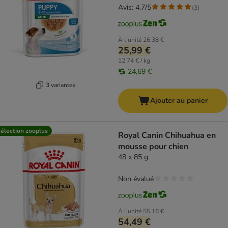
Avis: 4.7/5
(
3
)
À l'unité
26,38 €
25,99 €
12,74 € / kg
24,69 €
3 variantes
Ajouter au panier
élection zooplus
Royal Canin Chihuahua en
mousse pour chien
48 x 85 g
Non évalué
À l'unité
55,16 €
54,49 €