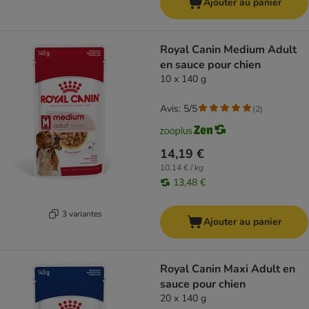
Ajouter au panier
Royal Canin Medium Adult
en sauce pour chien
10 x 140 g
Avis: 5/5
(
2
)
14,19 €
10,14 € / kg
13,48 €
3 variantes
Ajouter au panier
Royal Canin Maxi Adult en
sauce pour chien
20 x 140 g