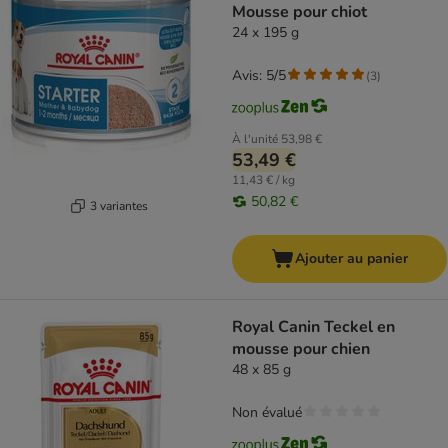
Mousse pour chiot
24 x 195 g
Avis: 5/5
(
3
)
À l'unité
53,98 €
53,49 €
11,43 € / kg
50,82 €
3 variantes
Ajouter au panier
Royal Canin Teckel en
mousse pour chien
48 x 85 g
Non évalué