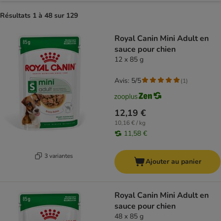
Résultats 1 à 48 sur 129
product items have been changed
Royal Canin Mini Adult en
sauce pour chien
12 x 85 g
Avis: 5/5
(
1
)
12,19 €
10,16 € / kg
11,58 €
3 variantes
Ajouter au panier
Royal Canin Mini Adult en
sauce pour chien
48 x 85 g