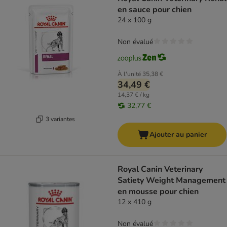
en sauce pour chien
24 x 100 g
Non évalué
À l'unité
35,38 €
34,49 €
14,37 € / kg
32,77 €
3 variantes
Ajouter au panier
Royal Canin Veterinary
Satiety Weight Management
en mousse pour chien
12 x 410 g
Non évalué