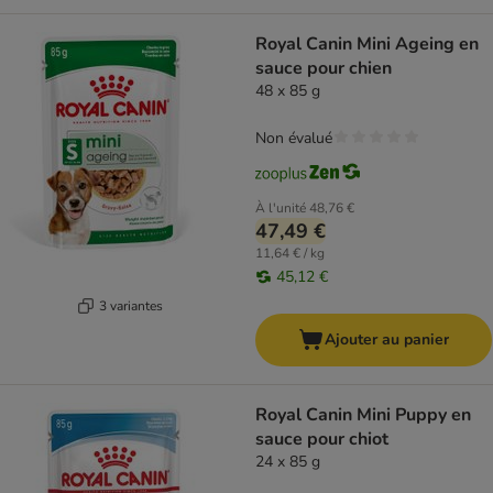
Royal Canin Mini Ageing en
sauce pour chien
48 x 85 g
Non évalué
À l'unité
48,76 €
47,49 €
11,64 € / kg
45,12 €
3 variantes
Ajouter au panier
Royal Canin Mini Puppy en
sauce pour chiot
24 x 85 g