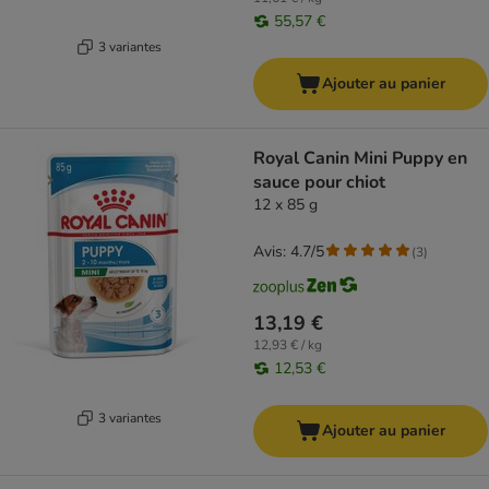
55,57 €
3 variantes
Ajouter au panier
Royal Canin Mini Puppy en
sauce pour chiot
12 x 85 g
Avis: 4.7/5
(
3
)
13,19 €
12,93 € / kg
12,53 €
3 variantes
Ajouter au panier