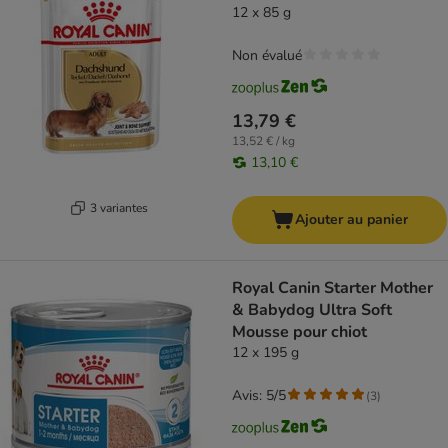
12 x 85 g
Non évalué
13,79 €
13,52 € / kg
13,10 €
3 variantes
Ajouter au panier
Royal Canin Starter Mother
& Babydog Ultra Soft
Mousse pour chiot
12 x 195 g
Avis: 5/5
(
3
)