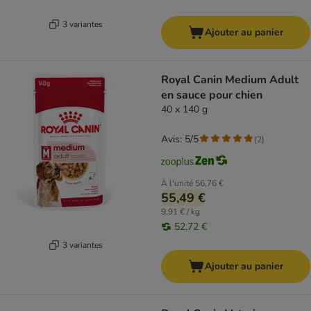
3 variantes
Ajouter au panier
Royal Canin Medium Adult
en sauce pour chien
40 x 140 g
Avis: 5/5
(
2
)
À l'unité
56,76 €
55,49 €
9,91 € / kg
52,72 €
3 variantes
Ajouter au panier