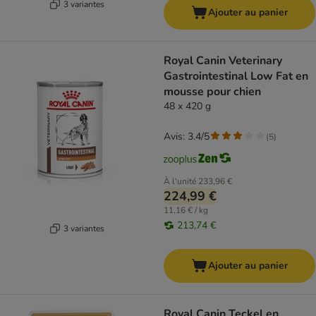
3 variantes
Ajouter au panier
Royal Canin Veterinary
Gastrointestinal Low Fat en
mousse pour chien
48 x 420 g
Avis: 3.4/5
(
5
)
À l'unité
233,96 €
224,99 €
11,16 € / kg
213,74 €
3 variantes
Ajouter au panier
Royal Canin Teckel en