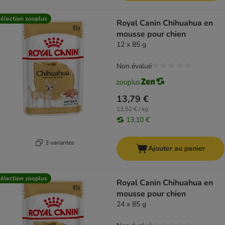
élection zooplus
Royal Canin Chihuahua en
mousse pour chien
12 x 85 g
Non évalué
13,79 €
13,52 € / kg
13,10 €
3 variantes
Ajouter au panier
élection zooplus
Royal Canin Chihuahua en
mousse pour chien
24 x 85 g