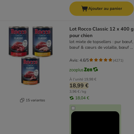
Ajouter au panier
Lot Rocco Classic 12 x 400 g
pour chien
lot mixte de topsellers : pur bœuf,
bœuf & cœurs de volaille, bœuf &
poulet
Avis: 4.6/5
(
4271
)
À l'unité
19,98 €
18,99 €
3,96 € / kg
18,04 €
15 variantes