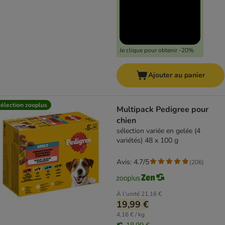
Je clique pour obtenir -20%
Ajouter au panier
élection zooplus
Multipack Pedigree pour
chien
sélection variée en gelée (4
variétés) 48 x 100 g
Avis: 4.7/5
(
206
)
À l'unité
21,16 €
19,99 €
4,16 € / kg