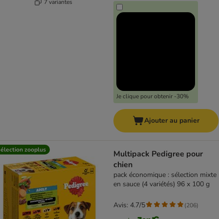
7 variantes
Je clique pour obtenir -30%
Ajouter au panier
élection zooplus
Multipack Pedigree pour
chien
pack économique : sélection mixte
en sauce (4 variétés) 96 x 100 g
Avis: 4.7/5
(
206
)