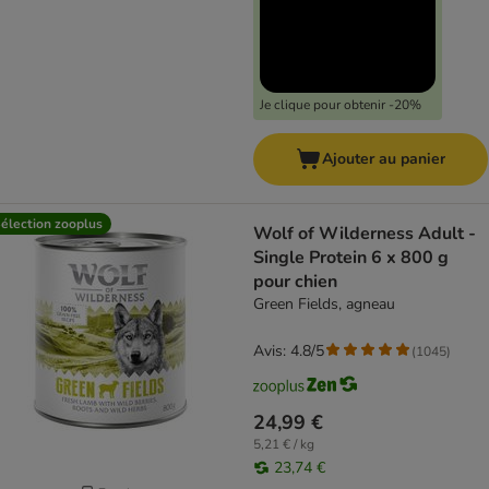
Je clique pour obtenir -20%
Ajouter au panier
élection zooplus
Wolf of Wilderness Adult -
Single Protein 6 x 800 g
pour chien
Green Fields, agneau
Avis: 4.8/5
(
1045
)
24,99 €
5,21 € / kg
23,74 €