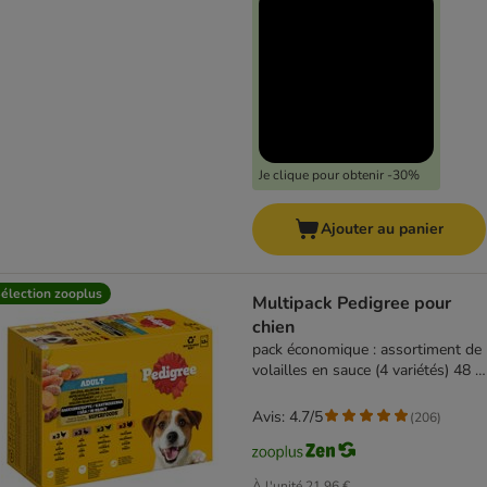
Je clique pour obtenir -30%
Ajouter au panier
élection zooplus
Multipack Pedigree pour
chien
pack économique : assortiment de
volailles en sauce (4 variétés) 48 x
100 g
Avis: 4.7/5
(
206
)
À l'unité
21,96 €