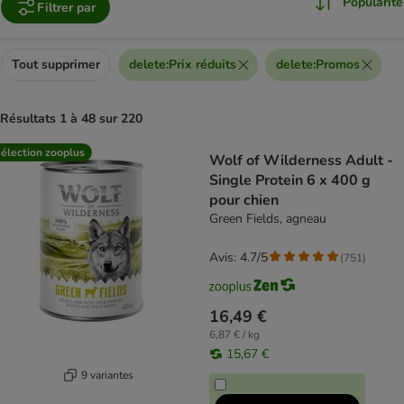
Popularité
Filtrer par
Tout supprimer
delete
:
Prix réduits
delete
:
Promos
Résultats 1 à 48 sur 220
product items have been changed
élection zooplus
Wolf of Wilderness Adult -
Single Protein 6 x 400 g
pour chien
Green Fields, agneau
Avis: 4.7/5
(
751
)
16,49 €
6,87 € / kg
15,67 €
9 variantes