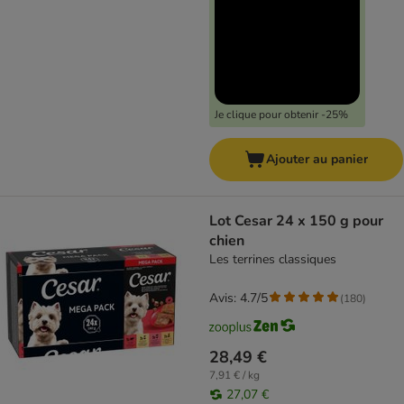
Je clique pour obtenir -25%
Ajouter au panier
Lot Cesar 24 x 150 g pour
chien
Les terrines classiques
Avis: 4.7/5
(
180
)
28,49 €
7,91 € / kg
27,07 €