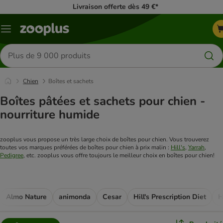
Livraison offerte dès 49 €*
Menu
Rechercher
des
produits
Chien
Boîtes et sachets
Boîtes pâtées et sachets pour chien -
nourriture humide
zooplus vous propose un très large choix de boîtes pour chien. Vous trouverez 
toutes vos marques préférées de boîtes pour chien à prix malin : 
Hill's
, 
Yarrah
, 
Pedigree
, etc. zooplus vous offre toujours le meilleur choix en boîtes pour chien!
Almo Nature
animonda
Cesar
Hill's Prescription Diet
H