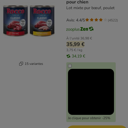
pour chien
Lot mixte pur bœuf, poulet
Avis: 4.4/5
(
4522
)
À l'unité
36,98 €
35,99 €
3,75 € / kg
34,19 €
15 variantes
Je clique pour obtenir -25%