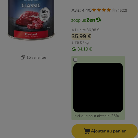
Avis: 4.4/5
(
4522
)
À l'unité
36,98 €
35,99 €
3,75 € / kg
34,19 €
15 variantes
Je clique pour obtenir -25%
Ajouter au panier