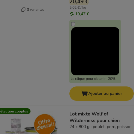
20,49 €
5,02 € / kg
3 variantes
19,47 €
Je clique pour obtenir -20%
Ajouter au panier
élection zooplus
Lot mixte Wolf of
Wilderness pour chien
24 x 800 g : poulet, porc, poisson