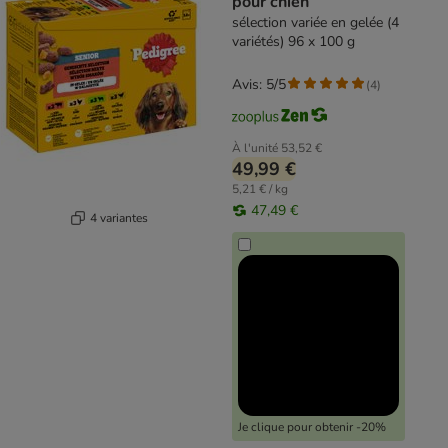
pour chien
sélection variée en gelée (4
variétés) 96 x 100 g
Avis: 5/5
(
4
)
À l'unité
53,52 €
49,99 €
5,21 € / kg
47,49 €
4 variantes
Je clique pour obtenir -20%