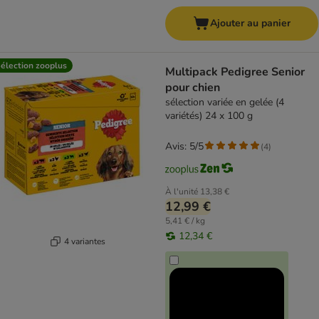
Ajouter au panier
élection zooplus
Multipack Pedigree Senior
pour chien
sélection variée en gelée (4
variétés) 24 x 100 g
Avis: 5/5
(
4
)
À l'unité
13,38 €
12,99 €
5,41 € / kg
12,34 €
4 variantes