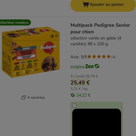
Ajouter au panier
élection zooplus
Multipack Pedigree Senior
pour chien
sélection variée en gelée (4
variétés) 48 x 100 g
Avis: 5/5
(
4
)
À l'unité
26,76 €
25,49 €
5,31 € / kg
24,22 €
4 variantes