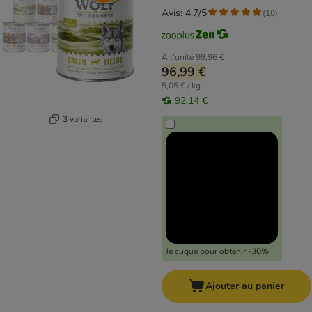
Avis: 4.7/5
(
10
)
À l'unité
99,96 €
96,99 €
5,05 € / kg
92,14 €
3 variantes
Je clique pour obtenir -30%
Ajouter au panier