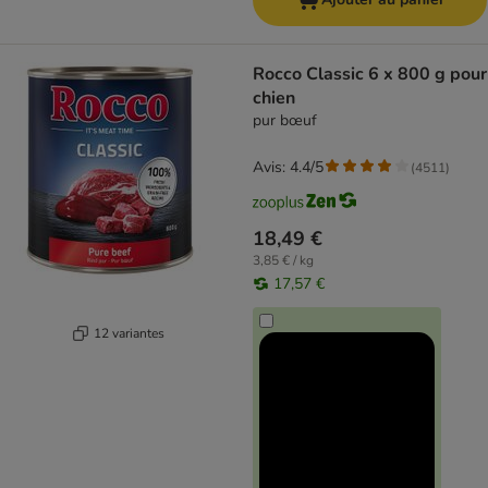
Rocco Classic 6 x 800 g pour
chien
pur bœuf
Avis: 4.4/5
(
4511
)
18,49 €
3,85 € / kg
17,57 €
12 variantes