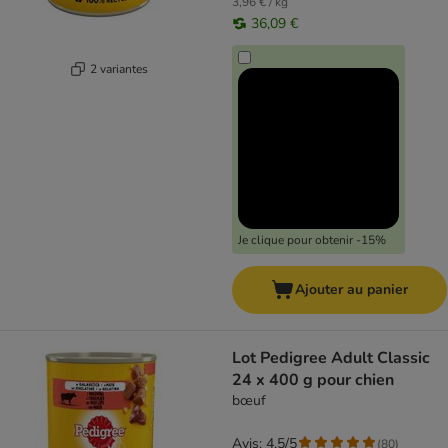
3,96 € / kg
36,09 €
2 variantes
Je clique pour obtenir -15%
Ajouter au panier
Lot Pedigree Adult Classic
24 x 400 g pour chien
bœuf
Avis: 4.5/5
(
80
)