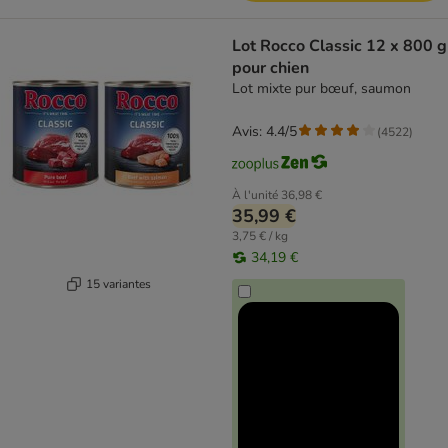
Lot Rocco Classic 12 x 800 g
pour chien
Lot mixte pur bœuf, saumon
Avis: 4.4/5
(
4522
)
À l'unité
36,98 €
35,99 €
3,75 € / kg
34,19 €
15 variantes