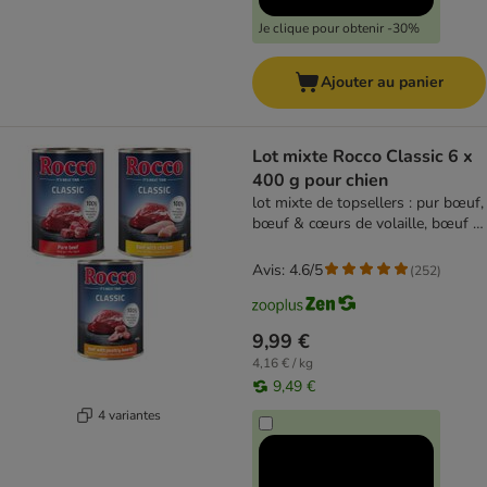
Je clique pour obtenir -30%
Ajouter au panier
Lot mixte Rocco Classic 6 x
400 g pour chien
lot mixte de topsellers : pur bœuf,
bœuf & cœurs de volaille, bœuf &
poulet
Avis: 4.6/5
(
252
)
9,99 €
4,16 € / kg
9,49 €
4 variantes