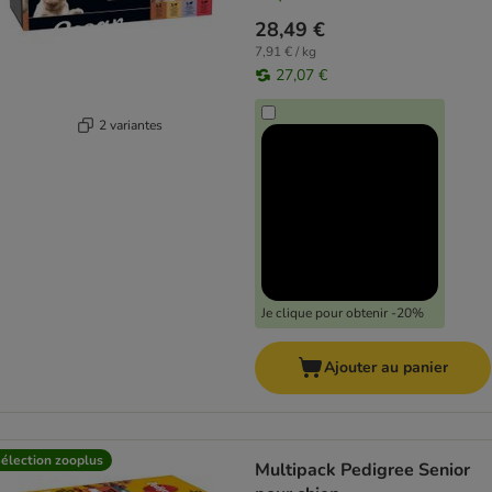
28,49 €
7,91 € / kg
27,07 €
2 variantes
Je clique pour obtenir -20%
Ajouter au panier
élection zooplus
Multipack Pedigree Senior