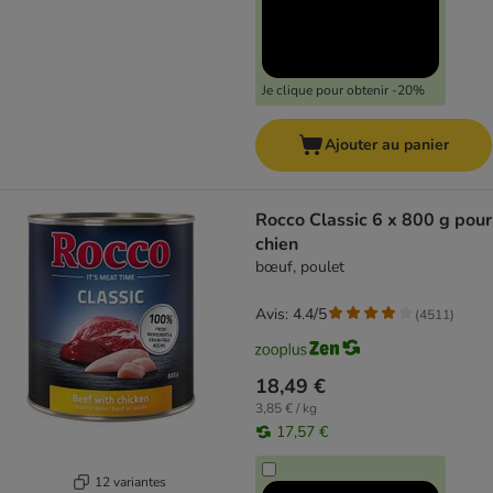
Je clique pour obtenir -20%
Ajouter au panier
Rocco Classic 6 x 800 g pour
chien
bœuf, poulet
Avis: 4.4/5
(
4511
)
18,49 €
3,85 € / kg
17,57 €
12 variantes