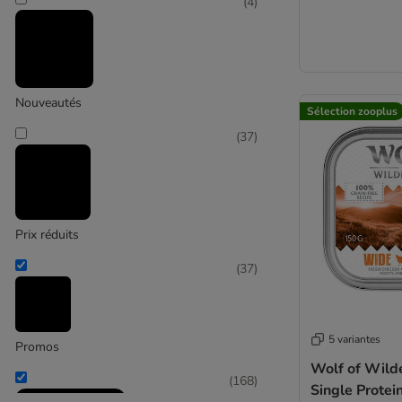
James Wellbeloved
(
4
)
Josera
(
104
)
Josidog
Lily's Kitchen
Lukullus
Nouveautés
Sélection zooplus
Nature's Variety
Natural Trainer
(
37
)
Rocco Diet Care
MjaMjam
Mac's
(
154
)
Magnusson
Monge
Prix réduits
Pedigree
(
37
)
Prolife
Purbello
Purina One
Wolf of Wilderness
PURINA PRO PLAN Veterinary Diets
5 variantes
Promos
Purizon
Wolf of Wilde
(
168
)
RINTI
Single Protei