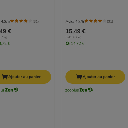
 4.3/5
Avis: 4.3/5
(
31
)
(
31
)
49 €
15,49 €
 / kg
6,45 € / kg
4,72 €
14,72 €
Ajouter au panier
Ajouter au panier