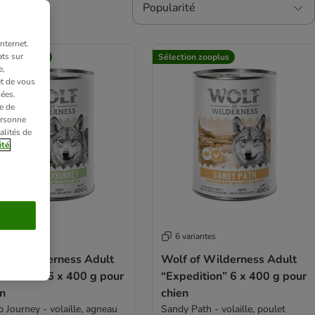
Popularité
nternet.
ts sur
tion zooplus
Sélection zooplus
e,
et de vous
ées.
e de
ersonne
alités de
ité
variantes
6 variantes
f of Wilderness Adult
Wolf of Wilderness Adult
edition” 6 x 400 g pour
“Expedition” 6 x 400 g pour
en
chien
 Journey - volaille, agneau
Sandy Path - volaille, poulet