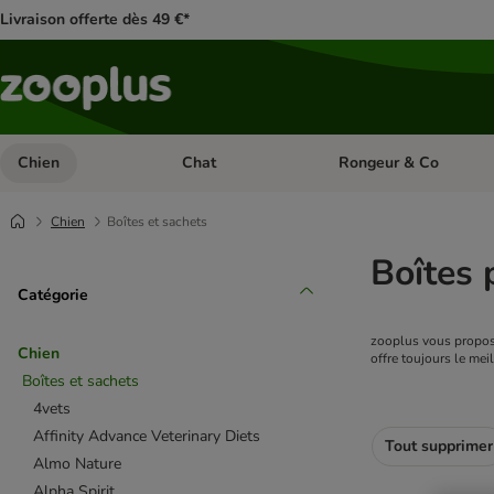
Livraison offerte dès 49 €*
Chien
Chat
Rongeur & Co
Dérouler les catégories: Chien
Dérouler les catégories: 
Chien
Boîtes et sachets
Boîtes 
Catégorie
zooplus vous propose
Chien
offre toujours le mei
Boîtes et sachets
4vets
Affinity Advance Veterinary Diets
Tout supprimer
Almo Nature
Alpha Spirit