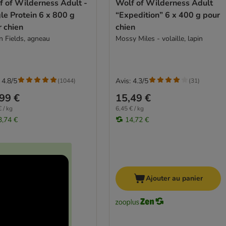
f of Wilderness Adult -
Wolf of Wilderness Adult
le Protein 6 x 800 g
“Expedition” 6 x 400 g pour
 chien
chien
n Fields, agneau
Mossy Miles - volaille, lapin
 4.8/5
Avis: 4.3/5
(
1044
)
(
31
)
99 €
15,49 €
 / kg
6,45 € / kg
3,74 €
14,72 €
Ajouter au panier