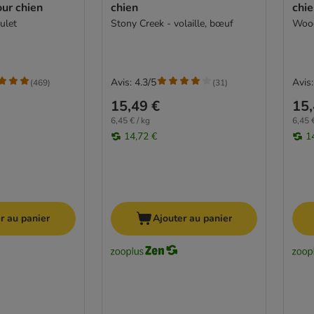
ur chien
chien
chi
ulet
Stony Creek - volaille, bœuf
Woode
Avis: 4.3/5
Avis:
(
469
)
(
31
)
15,49 €
15,
6,45 € / kg
6,45 €
14,72 €
1
r au panier
Ajouter au panier