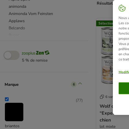
Résultats 1 à 48 
animonda
Animonda Vom Feinsten
product items ha
Nous ut
Applaws
Les co
Sélection zooplus
Belcando
notre 
fonctio
Burns
propos
Butcher's
Vous p
préfér
Bugbell
en cha
Bozita
ce tra
5 % de remise
Briantos
Brit
Modifi
Calibra Dog Life
Marque
6
Carnilove
Cesar
6 variantes
Concept for Life VET
(
77
)
Wolf of Wild
Crave
“Expedition” 
Dolina Noteci
chien
Dog's Love
briantos
lot mixte
Doggy Dog