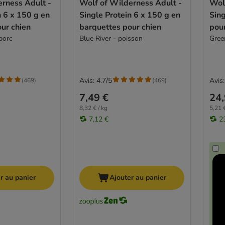
rness Adult -
Wolf of Wilderness Adult -
Wol
n 6 x 150 g en
Single Protein 6 x 150 g en
Sing
ur chien
barquettes pour chien
pour
porc
Blue River - poisson
Gree
Avis: 4.7/5
Avis:
(
469
)
(
469
)
7,49 €
24,
8,32 € / kg
5,21 €
7,12 €
2
r au panier
Ajouter au panier