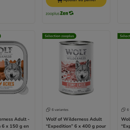
Sélection zooplus
Sélec
6 variantes
6 
rness Adult -
Wolf of Wilderness Adult
Wol
n 6 x 150 g en
“Expedition” 6 x 400 g pour
“Exp