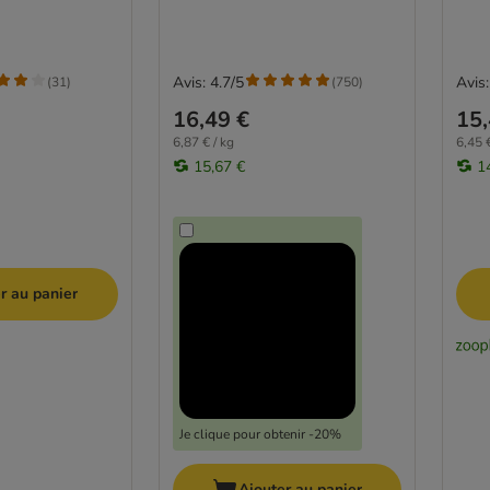
Avis: 4.7/5
Avis:
(
31
)
(
750
)
16,49 €
15,
6,87 € / kg
6,45 €
15,67 €
1
r au panier
Je clique pour obtenir -20%
Ajouter au panier