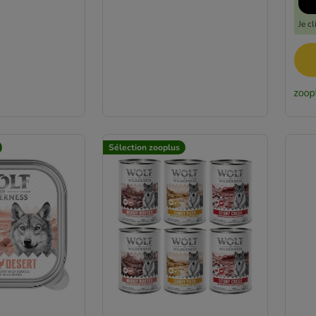
Je c
Sélection zooplus