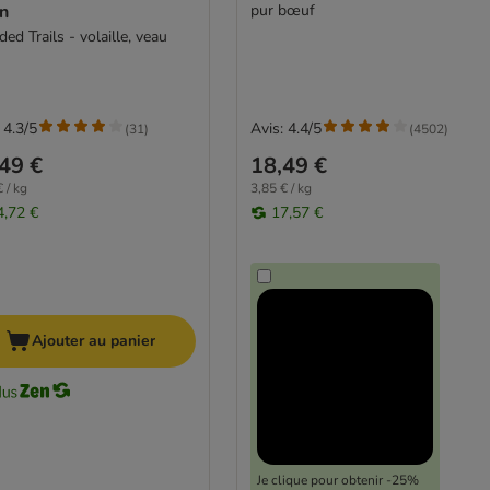
en
pur bœuf
d Trails - volaille, veau
 4.3/5
Avis: 4.4/5
(
31
)
(
4502
)
49 €
18,49 €
 / kg
3,85 € / kg
4,72 €
17,57 €
Ajouter au panier
Je clique pour obtenir -25%