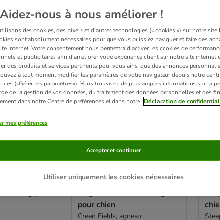
sur 201
Aidez-nous à nous améliorer !
ve been changed
ilisons des cookies, des pixels et d'autres technologies (« cookies ») sur notre site I
okies sont absolument nécessaires pour que vous puissiez naviguer et faire des acha
Sélection zooplus
Sélec
site Internet. Votre consentement nous permettra d'activer les cookies de performanc
nnels et publicitaires afin d'améliorer votre expérience client sur notre site internet 
er des produits et services pertinents pour vous ainsi que des annonces personnalis
ouvez à tout moment modifier les paramètres de votre navigateur depuis notre centr
ences («Gérer les paramètres»). Vous trouverez de plus amples informations sur la p
rge de la gestion de vos données, du traitement des données personnelles et des fin
itement dans notre Centre de préférences et dans notre
Déclaration de confidential
er mes préférences
Accepter et continuer
9 variantes
6 
Utiliser uniquement les cookies nécessaires
erness Adult
Wolf of Wilderness Adult -
Wol
6 x 400 g pour
Single Protein 6 x 400 g
“Exp
pour chien
chi
Green Fields, agneau
Steep