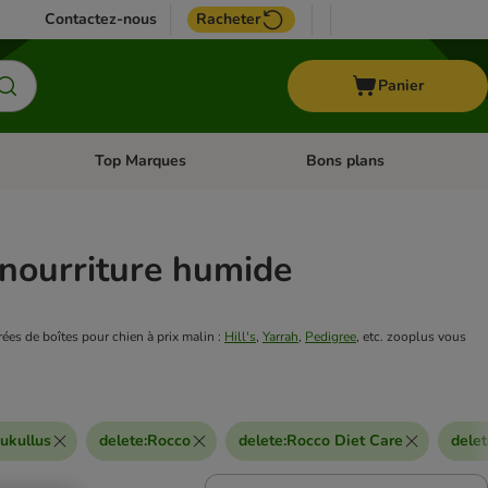
Contactez-nous
Racheter
Panier
Top Marques
Bons plans
catégories: Oiseau
Dérouler les catégories: Cheval
Dérouler les catégories: Top
 nourriture humide
es de boîtes pour chien à prix malin : 
Hill's
, 
Yarrah
, 
Pedigree
, etc. zooplus vous 
ukullus
delete
:
Rocco
delete
:
Rocco Diet Care
dele