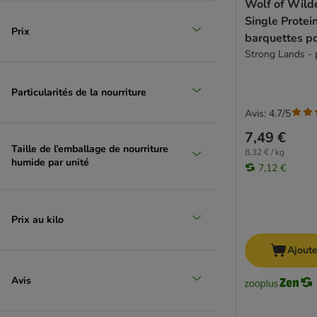
Wolf of Wilde
Saucisses
Single Protei
Sans céréales
Prix
barquettes po
Sans sucres
Strong Lands - 
Senior
Surpoids et obésité
Particularités de la nourriture
Troubles gastro-intestinaux
Avis: 4.7/5
7,49 €
Taille de l’emballage de nourriture
8,32 € / kg
humide par unité
7,12 €
Prix au kilo
Ajoute
Avis