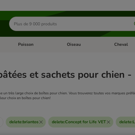
Rechercher
des
produits
Poisson
Oiseau
Cheval
Chat
Dérouler les catégories: Rongeur & Co
Dérouler les catégories: Poisson
Dérouler les 
pâtées et sachets pour chien -
 un très large choix de boîtes pour chien. Vous trouverez toutes vos marques préféré
lleur choix en boîtes pour chien!
delete
:
briantos
delete
:
Concept for Life VET
delete
:
L