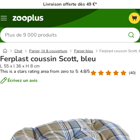
Livraison offerte dès 49 €*
Menu
Rechercher
des
produits
Chat
Panier, lit & couverture
Panier bleu
Ferplast coussin Scott, 
Ferplast coussin Scott, bleu
L 55 x l 36 x H 8 cm
This is a stars rating area from zero to 5: 4.8/5
(
40
)
Écrivez un avis