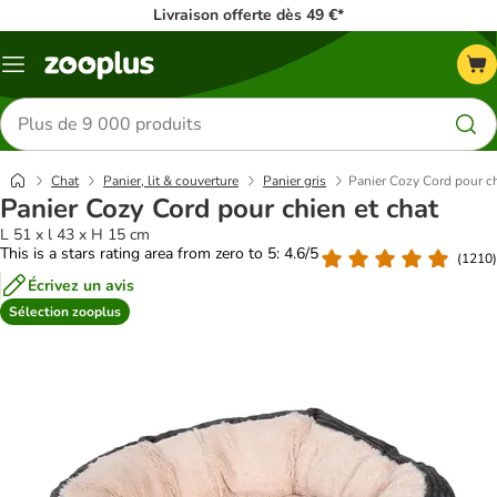
Livraison offerte dès 49 €*
Menu
Rechercher
des
produits
Chat
Panier, lit & couverture
Panier gris
Panier Cozy Cord pour ch
Panier Cozy Cord pour chien et chat
L 51 x l 43 x H 15 cm
This is a stars rating area from zero to 5: 4.6/5
(
1210
)
Écrivez un avis
Sélection zooplus