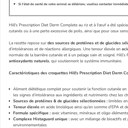
Si l’état de santé de votre animal se détériore, veuillez contacter immédiat
Hill's Prescription Diet Derm Complete au riz et à l'œuf a été spé
cutanés ou à une perte excessive de poils, ainsi que pour ceux sens
La recette repose sur
des sources de protéines et de glucides sél
d’intolérances et de réactions allergiques. Une teneur élevée en
aci
normale de la barrière cutanée et à un pelage sain et soigné. Hill
antioxydants naturels
, qui soutiennent le système immunitaire.
Caractéristiques des croquettes Hill's Prescription Diet Derm C
Aliment diététique complet pour soutenir la fonction cutanée en 
les signes d’intolérance aux ingrédients et nutriments chez les c
Sources de protéines & de glucides sélectionnées :
limitées en
Teneur élevée
en acide linoléique ainsi qu’en somme d’EPA et 
Formule spécifique :
avec
vitamines, minéraux et oligo-éléments
Complexe Histaguard unique :
avec un mélange de bioactifs et 
environnementales