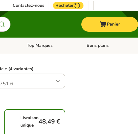
Contactez-nous
Racheter
Panier
Top Marques
Bons plans
catégories: Oiseau
Dérouler les catégories: Cheval
Dérouler les catégories: Top
icle (4 variantes)
751.6
Livraison
48,49 €
unique