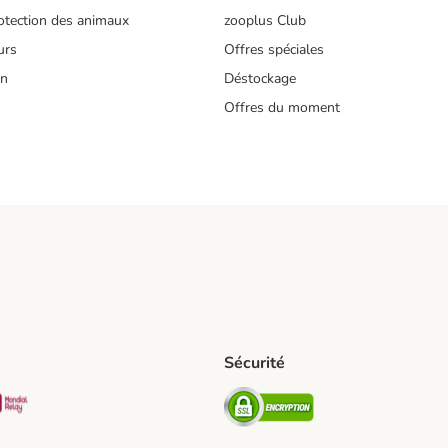
tection des animaux
zooplus Club
urs
Offres spéciales
on
Déstockage
Offres du moment
s
Sécurité
pping Method
D Shipping Method
Mondial relay Shipping Method
Security
od
hod