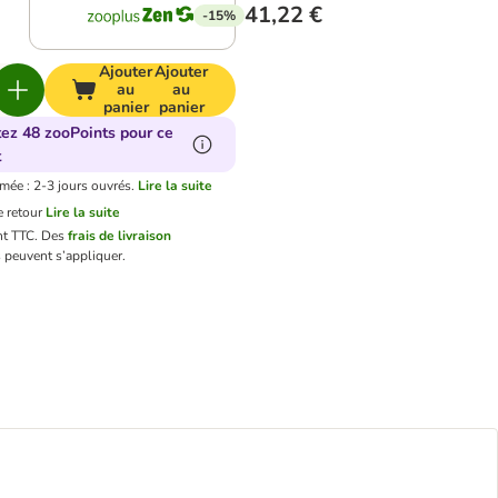
41,22 €
-15%
Ajouter
Ajouter
au
au
panier
panier
tez 48 zooPoints pour ce
t
imée : 2-3 jours ouvrés.
Lire la suite
 retour
Lire la suite
nt TTC.
Des
frais de livraison
 peuvent s’appliquer.