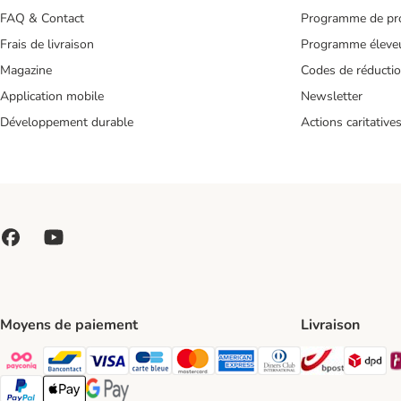
FAQ & Contact
Programme de pro
Frais de livraison
Programme éleve
Magazine
Codes de réducti
Application mobile
Newsletter
Développement durable
Actions caritative
Moyens de paiement
Livraison
Bpost Shi
DP
Payconiq Payment Method
bancontact Payment Method
Visa Payment Method
carte bleue Payment Method
Master card Payment Method
American express Payment Meth
Diners club Payment Met
Paypal Payment Method
Apple Pay Payment Method
Google Pay Payment Method