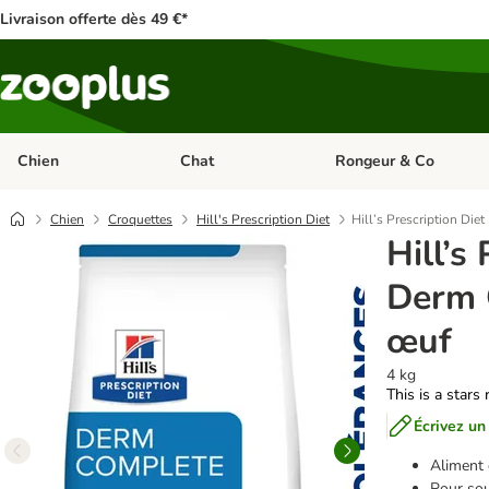
Livraison offerte dès 49 €*
Chien
Chat
Rongeur & Co
Dérouler les catégories: Chien
Dérouler les catégories: 
Chien
Croquettes
Hill's Prescription Diet
Hill’s Prescription Die
Hill’s
Derm 
œuf
4 kg
This is a stars 
Écrivez un
Aliment 
Pour sou