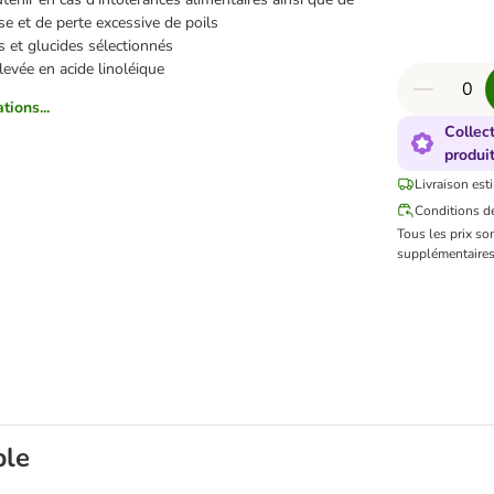
e et de perte excessive de poils
s et glucides sélectionnés
levée en acide linoléique
tions...
Collec
produi
Livraison est
Conditions de
Tous les prix so
supplémentaires
ble