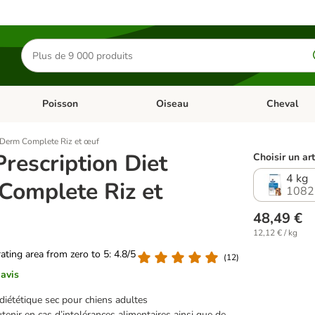
Rechercher
des
produits
Poisson
Oiseau
Cheval
Chat
Dérouler les catégories: Rongeur & Co
Dérouler les catégories: Poisson
Dérouler les 
t Derm Complete Riz et œuf
 Prescription Diet
Choisir un art
4 kg
Complete Riz et
1082
48,49 €
12,12 € / kg
rating area from zero to 5: 4.8/5
(
12
)
 avis
diététique sec pour chiens adultes
tenir en cas d’intolérances alimentaires ainsi que de