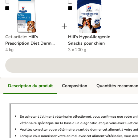
Hill’s Prescription Diet Derm Complete Riz et œuf
Hill's HypoAllergenic Snacks pour
Cet article
:
Hill’s
Hill's HypoAllergenic
Prescription Diet Derm
Snacks pour chien
Complete Riz et œuf
4 kg
3 x 200 g
Description du produit
Composition
Quantités recomma
En achetant l’aliment vétérinaire sélectionné, vous confirmez que votre a
vétérinaire spécifique sur la base d’un diagnostic, et que vous avez lu et c
Veuillez consulter votre vétérinaire avant de donner cet aliment à votre an
Lorsque vous nourrissez votre animal avec cet aliment vétérinaire, vous dev