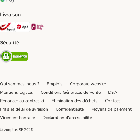
Google Pay Payment Method
Livraison
Bpost Shipping Method
DPD Shipping Method
Mondial relay Shipping Method
Sécurité
Security
Qui sommes-nous ?
Emplois
Corporate website
Mentions légales
Conditions Générales de Vente
DSA
Renoncer au contrat ici
Élimination des déchets
Contact
Frais et délai de livraison
Confidentialité
Moyens de paiement
Virement bancaire
Déclaration d'accessibilité
© zooplus SE
2026