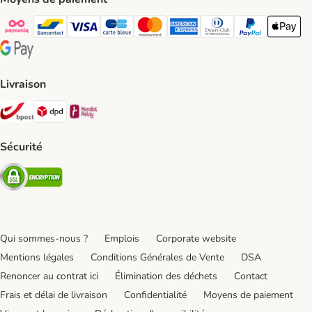
Payconiq Payment Method
bancontact Payment Method
Visa Payment Method
carte bleue Payment Method
Master card Payment Method
American express Payment Meth
Diners club Payment Met
Paypal Payment 
Apple Pa
Google Pay Payment Method
Livraison
Bpost Shipping Method
DPD Shipping Method
Mondial relay Shipping Method
Sécurité
Security
Qui sommes-nous ?
Emplois
Corporate website
Mentions légales
Conditions Générales de Vente
DSA
Renoncer au contrat ici
Élimination des déchets
Contact
Frais et délai de livraison
Confidentialité
Moyens de paiement