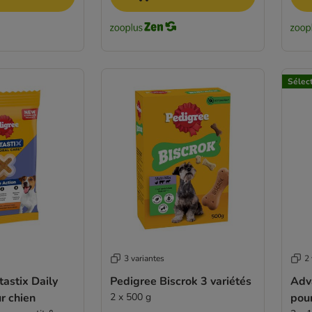
Sélec
3 variantes
2 
astix Daily
Pedigree Biscrok 3 variétés
Adva
r chien
2 x 500 g
pour