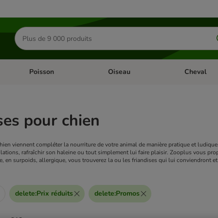
Rechercher
des
produits
Poisson
Oiseau
Cheval
Chat
Dérouler les catégories: Rongeur & Co
Dérouler les catégories: Poisson
Dérouler les 
ses pour chien
chien viennent compléter la nourriture de votre animal de manière pratique et ludiqu
ulations, rafraîchir son haleine ou tout simplement lui faire plaisir. Zooplus vous pro
e, en surpoids, allergique, vous trouverez la ou les friandises qui lui conviendront et l
delete
:
Prix réduits
delete
:
Promos