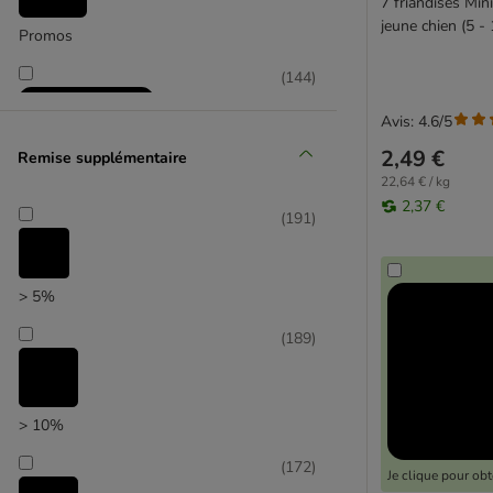
7 friandises Min
Edgard & Cooper
jeune chien (5 - 
Greenies
Promos
Greenwoods
(
144
)
Happy Dog
Hill's
Avis: 4.6/5
Hunter
2,49 €
Remise supplémentaire
KONG
22,64 € / kg
Lukullus
2,37 €
(
191
)
mera
Sélection zooplus
Pedigree
Phil & Sons Butchers
> 5%
Adventuros
Dentalife
(
189
)
PURINA PRO PLAN
Purizon
RINTI
> 10%
Rocco
(
172
)
Rosie's Farm
Je clique pour ob