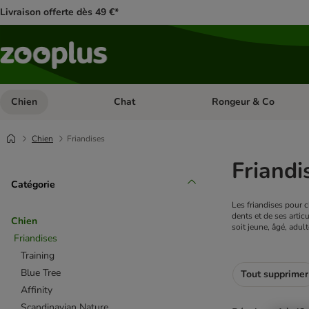
Livraison offerte dès 49 €*
Chien
Chat
Rongeur & Co
Dérouler les catégories: Chien
Dérouler les catégories: 
Chien
Friandises
Friandi
Catégorie
Les friandises pour 
dents et de ses artic
Chien
soit jeune, âgé, adult
Friandises
Training
Blue Tree
Tout supprimer
Affinity
Scandinavian Nature