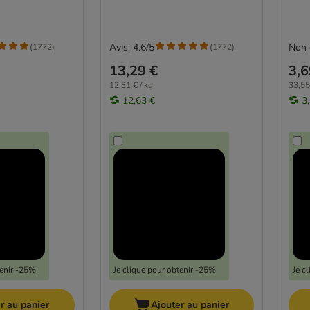
Avis: 4.6/5
Non 
(
1772
)
(
1772
)
13,29 €
3,6
12,31 € / kg
33,55
12,63 €
3
tenir -25%
Je clique pour obtenir -25%
Je c
r au panier
Ajouter au panier