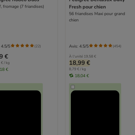
, fromage (7 friandises)
Fresh pour chien
56 friandises Maxi pour grand
chien
 4.5/5
Avis: 4.5/5
(
22
)
(
454
)
9 €
À l'unité
19,58 €
18,99 €
 € / kg
,18 €
8,79 € / kg
18,04 €