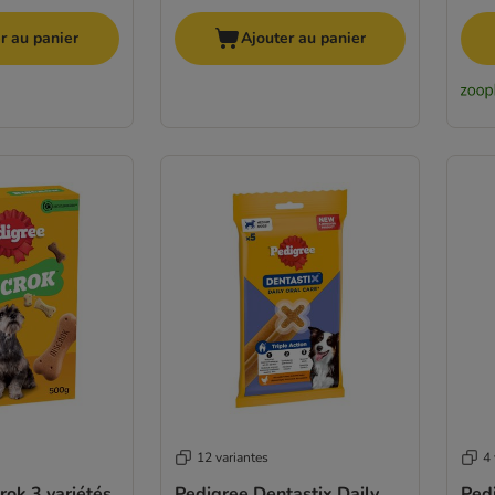
r au panier
Ajouter au panier
12 variantes
4 
rok 3 variétés
Pedigree Dentastix Daily
Ped