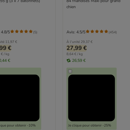
155 g (3 x 7 bâtonnets)
84 friandises Maxi pour grand
chien
 4.8/5
Avis: 4.5/5
(
5
)
(
454
)
ité
11,97 €
À l'unité
29,37 €
99 €
27,99 €
 € / kg
8,64 € / kg
0,44 €
26,59 €
lique pour obtenir -10%
Je clique pour obtenir -25%