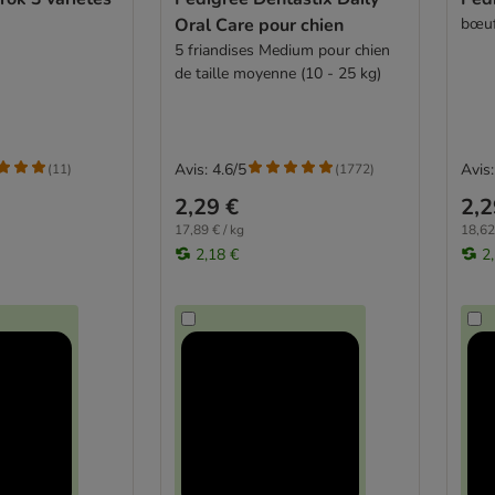
Oral Care pour chien
bœuf
5 friandises Medium pour chien
de taille moyenne (10 - 25 kg)
Avis: 4.6/5
Avis:
(
11
)
(
1772
)
2,29 €
2,2
17,89 € / kg
18,62
2,18 €
2