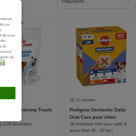
Popularité
nternet.
tion zooplus
ts sur
e,
et de vous
ées.
e de
ersonne
alités de
ité
variantes
12 variantes
l Canin Training Treats
Pedigree Dentastix Daily
 chien
Oral Care pour chien
g (120 bouchées)
28 friandises Mini pour petit &
jeune chien (5 - 10 kg )