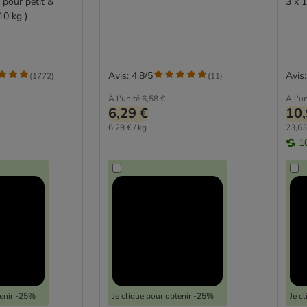
i pour petit &
3 x 
10 kg )
Avis: 4.8/5
Avis:
(
1772
)
(
11
)
À l'unité
6,58 €
À l'un
6,29 €
10,
6,29 € / kg
23,63
1
tenir -25%
Je clique pour obtenir -25%
Je c