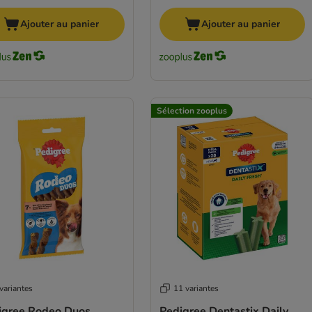
Ajouter au panier
Ajouter au panier
Sélection zooplus
variantes
11 variantes
igree Rodeo Duos
Pedigree Dentastix Daily