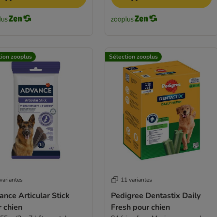
tion zooplus
Sélection zooplus
variantes
11 variantes
nce Articular Stick
Pedigree Dentastix Daily
 chien
Fresh pour chien