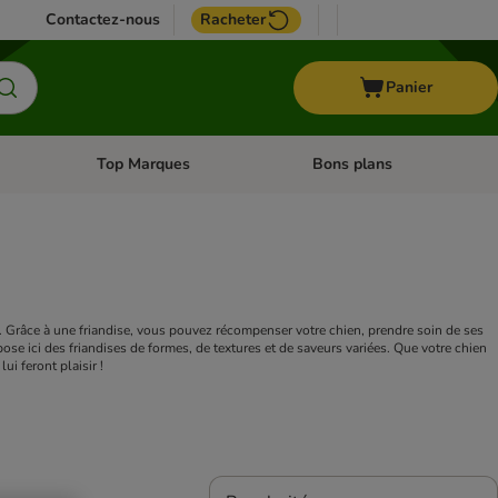
Contactez-nous
Racheter
Panier
Top Marques
Bons plans
catégories: Oiseau
Dérouler les catégories: Cheval
Dérouler les catégories: Top
e. Grâce à une friandise, vous pouvez récompenser votre chien, prendre soin de ses
pose ici des friandises de formes, de textures et de saveurs variées. Que votre chien
ui feront plaisir !