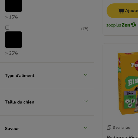
Royal Canin
Sammy's
Ajoute
> 15%
SmartBones
Trixie
(
75
)
Vitakraft
Wolf of Wilderness
Yarrah
> 25%
(
7
)
Type d’aliment
> 35%
(
4
)
Taille du chien
> 50%
3 variantes
Saveur
Pedigree Bisc