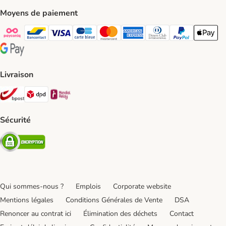
Moyens de paiement
Payconiq Payment Method
bancontact Payment Method
Visa Payment Method
carte bleue Payment Method
Master card Payment Method
American express Payment Meth
Diners club Payment Met
Paypal Payment 
Apple Pa
Google Pay Payment Method
Livraison
Bpost Shipping Method
DPD Shipping Method
Mondial relay Shipping Method
Sécurité
Security
Qui sommes-nous ?
Emplois
Corporate website
Mentions légales
Conditions Générales de Vente
DSA
Renoncer au contrat ici
Élimination des déchets
Contact