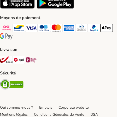
Moyens de paiement
Payconiq Payment Method
bancontact Payment Method
Visa Payment Method
carte bleue Payment Method
Master card Payment Method
American express Payment Meth
Diners club Payment Met
Paypal Payment 
Apple Pa
Google Pay Payment Method
Livraison
Bpost Shipping Method
DPD Shipping Method
Mondial relay Shipping Method
Sécurité
Security
Qui sommes-nous ?
Emplois
Corporate website
Mentions légales
Conditions Générales de Vente
DSA