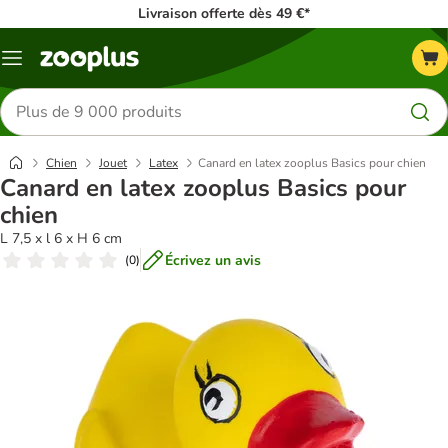
Livraison offerte dès 49 €*
Menu
Rechercher
des
produits
Chien
Jouet
Latex
Canard en latex zooplus Basics pour chien
Canard en latex zooplus Basics pour
chien
L 7,5 x l 6 x H 6 cm
Écrivez un avis
(
0
)