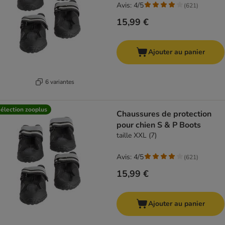
Avis: 4/5
(
621
)
15,99 €
Ajouter au panier
6 variantes
élection zooplus
Chaussures de protection
pour chien S & P Boots
taille XXL (7)
Avis: 4/5
(
621
)
15,99 €
Ajouter au panier