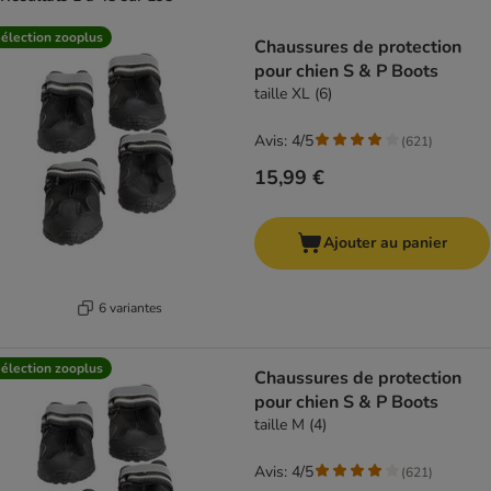
product items have been changed
élection zooplus
Chaussures de protection
pour chien S & P Boots
taille XL (6)
Avis: 4/5
(
621
)
15,99 €
Ajouter au panier
6 variantes
élection zooplus
Chaussures de protection
pour chien S & P Boots
taille M (4)
Avis: 4/5
(
621
)