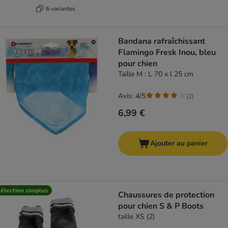
6 variantes
Bandana rafraîchissant
Flamingo Fresk Inou, bleu
pour chien
Taille M : L 70 x l 25 cm
Avis: 4/5
(
2
)
6,99 €
Ajouter au panier
élection zooplus
Chaussures de protection
pour chien S & P Boots
taille XS (2)