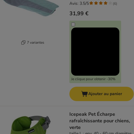
Avis: 3.5/5
(
6
)
31,99 €
7 variantes
Je clique pour obtenir -30%
Ajouter au panier
Icepeak Pet Écharpe
rafraîchissante pour chiens,
verte
taille L : env. 40 - 60 cm diamètre