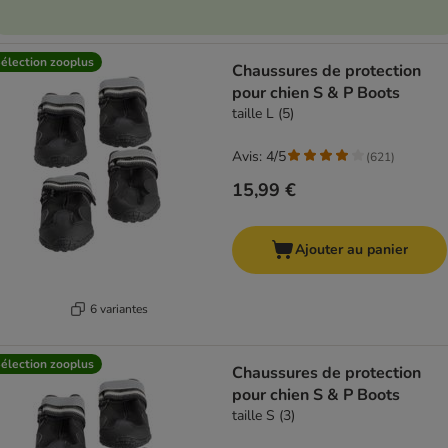
élection zooplus
Chaussures de protection
pour chien S & P Boots
taille L (5)
Avis: 4/5
(
621
)
15,99 €
Ajouter au panier
6 variantes
élection zooplus
Chaussures de protection
pour chien S & P Boots
taille S (3)