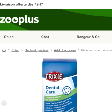
Livraison offerte dès 49 €*
Chien
Chat
Rongeur & Co
Dérouler les catégories: Chien
Dérouler les catégories: 
Chien
Dents et gencives
Additif pour eau
Trixie soins dentaires e