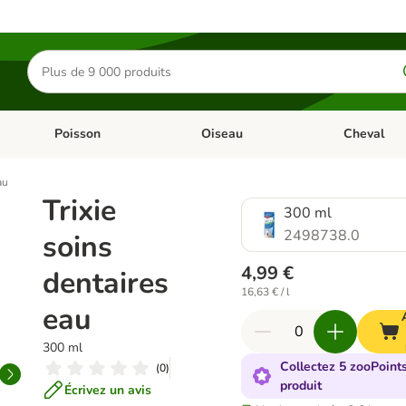
Rechercher
des
produits
Poisson
Oiseau
Cheval
Chat
Dérouler les catégories: Rongeur & Co
Dérouler les catégories: Poisson
Dérouler les 
au
Trixie
300 ml
2498738.0
soins
4,99 €
dentaires
16,63 € / l
eau
300 ml
Collectez 5 zooPoint
(
0
)
produit
Écrivez un avis