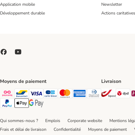
Application mobile
Newsletter
Développement durable
Actions caritative
Moyens de paiement
Livraison
Bpost Shi
DP
Payconiq Payment Method
bancontact Payment Method
Visa Payment Method
carte bleue Payment Method
Master card Payment Method
American express Payment Meth
Diners club Payment Met
Paypal Payment Method
Apple Pay Payment Method
Google Pay Payment Method
Qui sommes-nous ?
Emplois
Corporate website
Mentions lég
Frais et délai de livraison
Confidentialité
Moyens de paiement