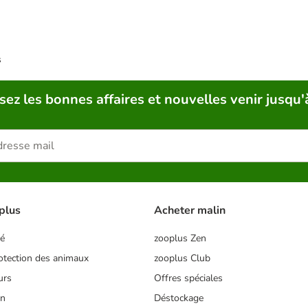
s
sez les bonnes affaires et nouvelles venir jusqu'
plus
Acheter malin
té
zooplus Zen
tection des animaux
zooplus Club
urs
Offres spéciales
on
Déstockage