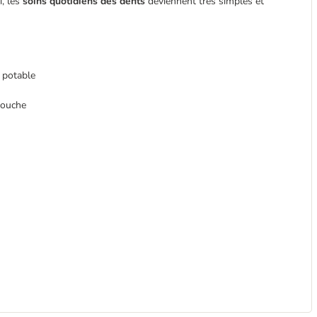
i, les
soins quotidiens des dents
deviennent très simples et
 potable
 bouche