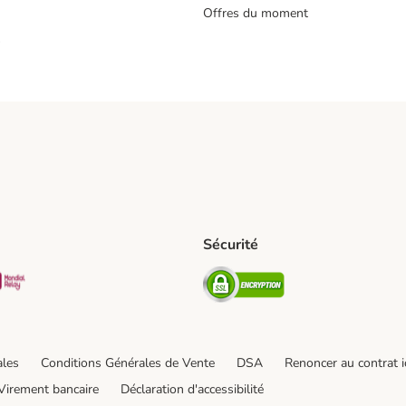
Offres du moment
s
Sécurité
pping Method
D Shipping Method
Mondial relay Shipping Method
Security
od
hod
ales
Conditions Générales de Vente
DSA
Renoncer au contrat i
Virement bancaire
Déclaration d'accessibilité