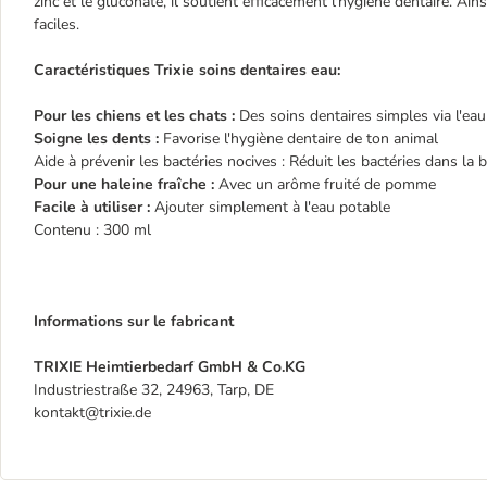
zinc et le gluconate, il soutient efficacement l'hygiène dentaire. Ains
faciles.
Caractéristiques Trixie soins dentaires eau:
Pour les chiens et les chats :
Des soins dentaires simples via l'eau
Soigne les dents :
Favorise l'hygiène dentaire de ton animal
Aide à prévenir les bactéries nocives : Réduit les bactéries dans la
Pour une haleine fraîche :
Avec un arôme fruité de pomme
Facile à utiliser :
Ajouter simplement à l'eau potable
Contenu : 300 ml
Informations sur le fabricant
TRIXIE Heimtierbedarf GmbH & Co.KG
Industriestraße 32, 24963, Tarp, DE
kontakt@trixie.de