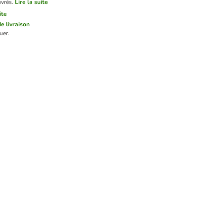
uvrés.
Lire la suite
ite
de livraison
uer.