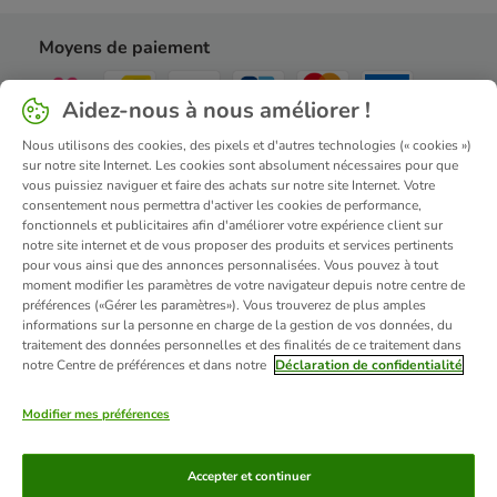
Moyens de paiement
Aidez-nous à nous améliorer !
Nous utilisons des cookies, des pixels et d'autres technologies (« cookies »)
sur notre site Internet. Les cookies sont absolument nécessaires pour que
vous puissiez naviguer et faire des achats sur notre site Internet. Votre
Livraison
consentement nous permettra d'activer les cookies de performance,
fonctionnels et publicitaires afin d'améliorer votre expérience client sur
notre site internet et de vous proposer des produits et services pertinents
pour vous ainsi que des annonces personnalisées. Vous pouvez à tout
moment modifier les paramètres de votre navigateur depuis notre centre de
Sécurité
préférences («Gérer les paramètres»). Vous trouverez de plus amples
informations sur la personne en charge de la gestion de vos données, du
traitement des données personnelles et des finalités de ce traitement dans
notre Centre de préférences et dans notre
Déclaration de confidentialité
Qui sommes-nous ?
Emplois
Corporate website
Modifier mes préférences
Mentions légales
Conditions Générales de Vente
DSA
Renoncer au contrat ici
Élimination des déchets
Contact
Frais et délai de livraison
Confidentialité
Accepter et continuer
Moyens de paiement
Virement bancaire