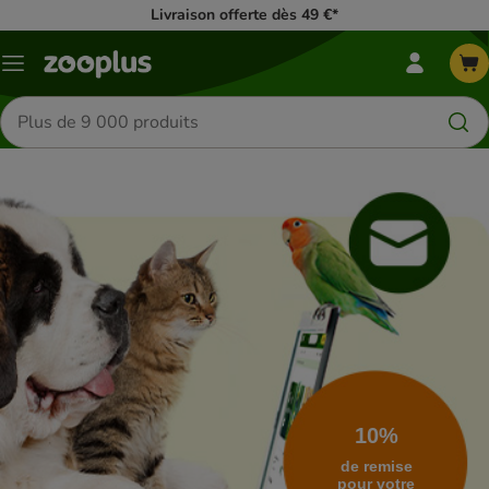
Livraison offerte dès 49 €*
Menu
Menu
Mon
zooplus
Rechercher
des
produits
10
%
de remise
pour votre