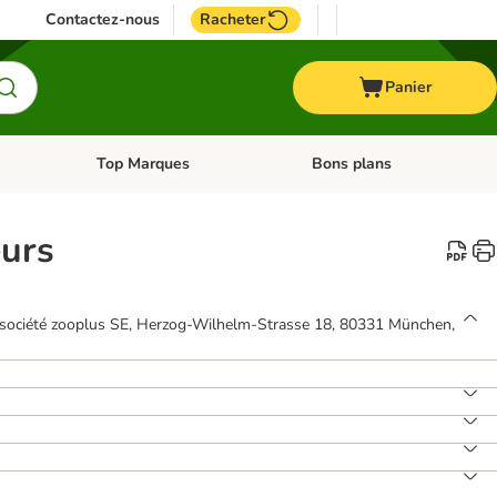
Contactez-nous
Racheter
Panier
Top Marques
Bons plans
catégories: Oiseau
Dérouler les catégories: Cheval
Dérouler les catégories: Top
eurs
 société zooplus SE, Herzog-Wilhelm-Strasse 18, 80331 München,