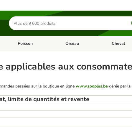
Rechercher
des
produits
Poisson
Oiseau
Cheval
Chat
Dérouler les catégories: Rongeur & Co
Dérouler les catégories: Poisson
Dérouler les 
te applicables aux consommat
mmandes passées sur la boutique en ligne
www.zooplus.be
gérée par la
, limite de quantités et revente