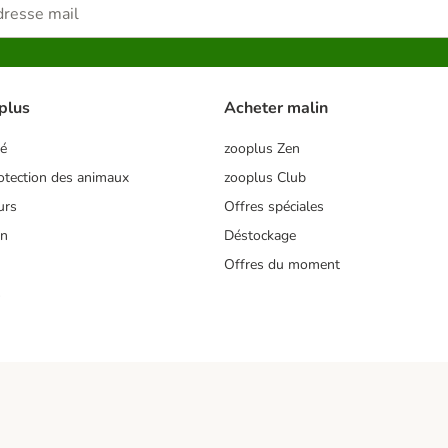
plus
Acheter malin
té
zooplus Zen
tection des animaux
zooplus Club
urs
Offres spéciales
on
Déstockage
Offres du moment
s