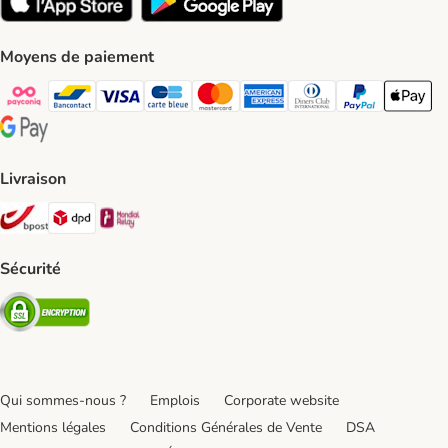
Moyens de paiement
Payconiq Payment Method
bancontact Payment Method
Visa Payment Method
carte bleue Payment Method
Master card Payment Method
American express Payment Meth
Diners club Payment Met
Paypal Payment 
Apple Pa
Google Pay Payment Method
Livraison
Bpost Shipping Method
DPD Shipping Method
Mondial relay Shipping Method
Sécurité
Security
Qui sommes-nous ?
Emplois
Corporate website
Mentions légales
Conditions Générales de Vente
DSA