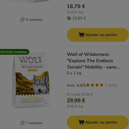
16,79 €
4,20 € / kg
15,95 €
4 variantes
Ajouter au panier
élection zooplus
Wolf of Wilderness
"Explore The Endless
Terrain" Mobility - sans
céréales
5 x 1 kg
Avis: 4.4/5
(
171
)
À l'unité
32,45 €
29,99 €
6,00 € / kg
Ajouter au panier
7 variantes