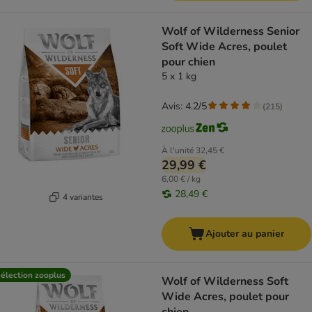
Wolf of Wilderness Senior
Soft Wide Acres, poulet
pour chien
5 x 1 kg
Avis: 4.2/5
(
215
)
À l'unité
32,45 €
29,99 €
6,00 € / kg
28,49 €
4 variantes
Ajouter au panier
élection zooplus
Wolf of Wilderness Soft
Wide Acres, poulet pour