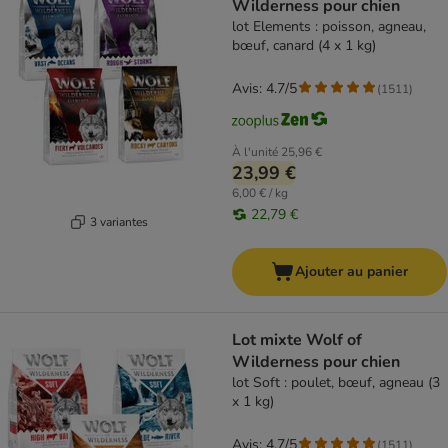
Wilderness pour chien
lot Elements : poisson, agneau,
bœuf, canard (4 x 1 kg)
Avis: 4.7/5
(
1511
)
À l'unité
25,96 €
23,99 €
6,00 € / kg
22,79 €
3 variantes
Ajouter au panier
Lot mixte Wolf of
Wilderness pour chien
lot Soft : poulet, bœuf, agneau (3
x 1 kg)
Avis: 4.7/5
(
1511
)