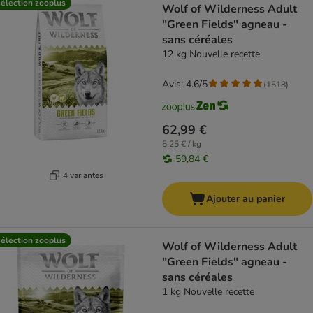
élection zooplus
Wolf of Wilderness Adult
"Green Fields" agneau -
sans céréales
12 kg Nouvelle recette
Avis: 4.6/5
(
1518
)
62,99 €
5,25 € / kg
59,84 €
4 variantes
Ajouter au panier
élection zooplus
Wolf of Wilderness Adult
"Green Fields" agneau -
sans céréales
1 kg Nouvelle recette