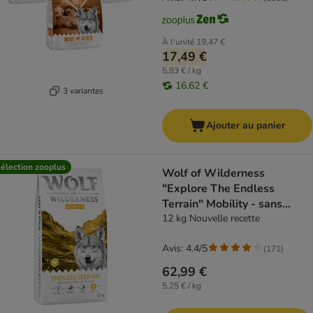
À l'unité
19,47 €
17,49 €
5,83 € / kg
16,62 €
3 variantes
Ajouter au panier
élection zooplus
Wolf of Wilderness
"Explore The Endless
Terrain" Mobility - sans
céréales
12 kg Nouvelle recette
Avis: 4.4/5
(
171
)
62,99 €
5,25 € / kg