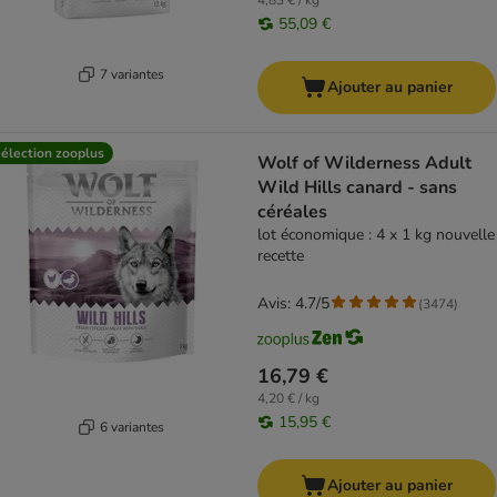
4,83 € / kg
55,09 €
7 variantes
Ajouter au panier
élection zooplus
Wolf of Wilderness Adult
Wild Hills canard - sans
céréales
lot économique : 4 x 1 kg nouvelle
recette
Avis: 4.7/5
(
3474
)
16,79 €
4,20 € / kg
15,95 €
6 variantes
Ajouter au panier