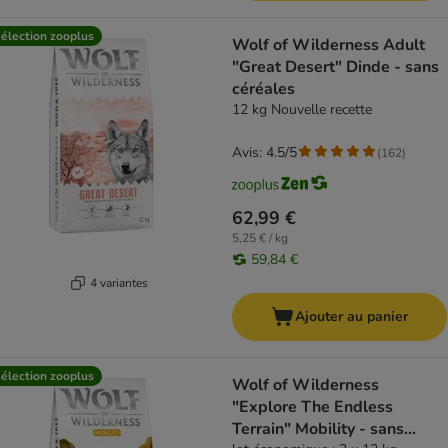
élection zooplus
Wolf of Wilderness Adult
"Great Desert" Dinde - sans
céréales
12 kg Nouvelle recette
Avis: 4.5/5
(
162
)
62,99 €
5,25 € / kg
59,84 €
4 variantes
Ajouter au panier
élection zooplus
Wolf of Wilderness
"Explore The Endless
Terrain" Mobility - sans