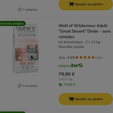
Ajouter au panier
7 variantes
élection zooplus
Wolf of Wilderness Adult
"Great Desert" Dinde - sans
céréales
lot économique : 2 x 12 kg
Nouvelle recette
Avis: 4.5/5
(
162
)
79,99 €
3,33 € / kg
75,99 €
4 variantes
Ajouter au panier