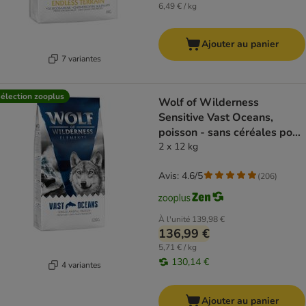
6,49 € / kg
Ajouter au panier
7 variantes
élection zooplus
Wolf of Wilderness
Sensitive Vast Oceans,
poisson - sans céréales pour
chien
2 x 12 kg
Avis: 4.6/5
(
206
)
À l'unité
139,98 €
136,99 €
5,71 € / kg
130,14 €
4 variantes
Ajouter au panier