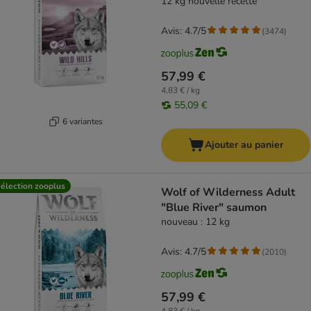
12 kg nouvelle recette
Avis: 4.7/5
(
3474
)
57,99 €
4,83 € / kg
55,09 €
6 variantes
Ajouter au panier
élection zooplus
Wolf of Wilderness Adult
"Blue River" saumon
nouveau : 12 kg
Avis: 4.7/5
(
2010
)
57,99 €