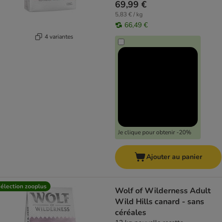
69,99 €
5,83 € / kg
66,49 €
4 variantes
Je clique pour obtenir -20%
Ajouter au panier
élection zooplus
Wolf of Wilderness Adult
Wild Hills canard - sans
céréales