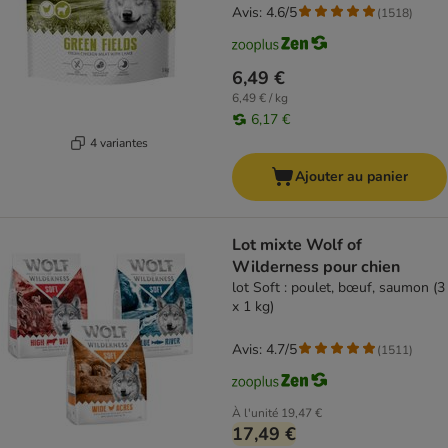
Avis: 4.6/5
(
1518
)
6,49 €
6,49 € / kg
6,17 €
4 variantes
Ajouter au panier
Lot mixte Wolf of
Wilderness pour chien
lot Soft : poulet, bœuf, saumon (3
x 1 kg)
Avis: 4.7/5
(
1511
)
À l'unité
19,47 €
17,49 €