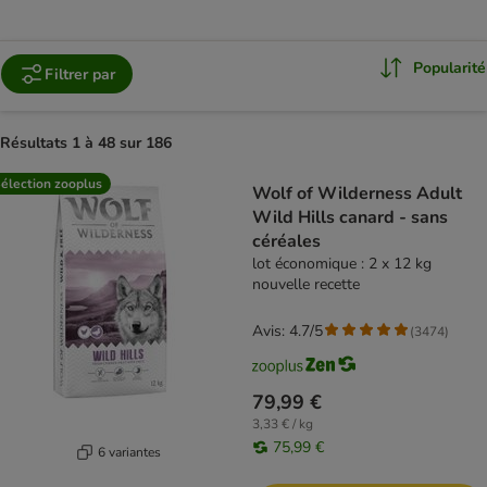
Popularité
Filtrer par
Résultats 1 à 48 sur 186
product items have been changed
élection zooplus
Wolf of Wilderness Adult
Wild Hills canard - sans
céréales
lot économique : 2 x 12 kg
nouvelle recette
Avis: 4.7/5
(
3474
)
79,99 €
3,33 € / kg
75,99 €
6 variantes