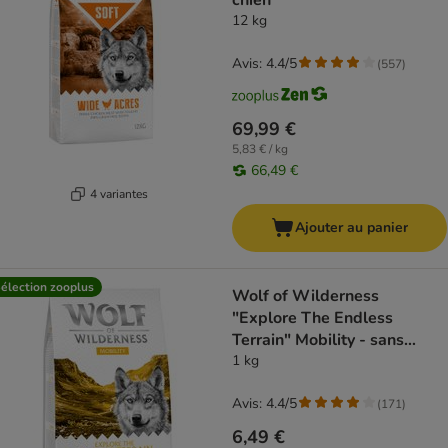
chien
12 kg
Avis: 4.4/5
(
557
)
69,99 €
5,83 € / kg
66,49 €
4 variantes
Ajouter au panier
élection zooplus
Wolf of Wilderness
"Explore The Endless
Terrain" Mobility - sans
céréales
1 kg
Avis: 4.4/5
(
171
)
6,49 €