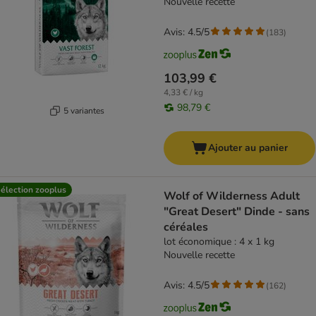
Nouvelle recette
Avis: 4.5/5
(
183
)
103,99 €
4,33 € / kg
98,79 €
5 variantes
Ajouter au panier
élection zooplus
Wolf of Wilderness Adult
"Great Desert" Dinde - sans
céréales
lot économique : 4 x 1 kg
Nouvelle recette
Avis: 4.5/5
(
162
)