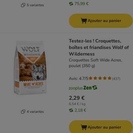
75,99 €
5 variantes
Ajouter au panier
Testez-les ! Croquettes,
boîtes et friandises Wolf of
Wilderness
Croquettes Soft Wide Acres,
poulet (350 g)
Avis: 4.7/5
(
437
)
2,29 €
6,54 € / kg
2,18 €
4 variantes
Ajouter au panier