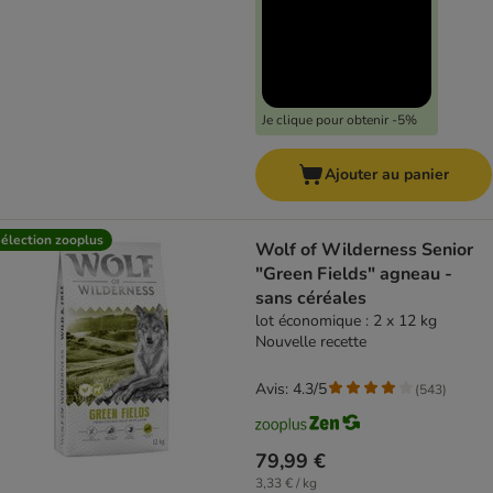
Je clique pour obtenir -5%
Ajouter au panier
élection zooplus
Wolf of Wilderness Senior
"Green Fields" agneau -
sans céréales
lot économique : 2 x 12 kg
Nouvelle recette
Avis: 4.3/5
(
543
)
79,99 €
3,33 € / kg