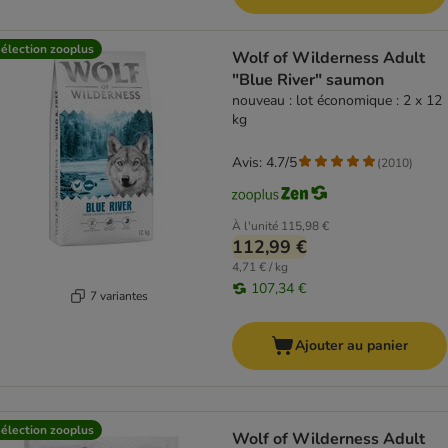
élection zooplus
Wolf of Wilderness Adult
"Blue River" saumon
nouveau : lot économique : 2 x 12
kg
Avis: 4.7/5
(
2010
)
À l'unité
115,98 €
112,99 €
4,71 € / kg
107,34 €
7 variantes
Ajouter au panier
élection zooplus
Wolf of Wilderness Adult