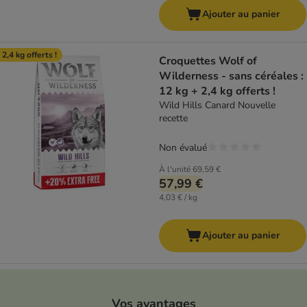
Ajouter au panier
 2,4 kg offerts !
Croquettes Wolf of
Wilderness - sans céréales :
12 kg + 2,4 kg offerts !
Wild Hills Canard Nouvelle
recette
Non évalué
À l'unité
69,59 €
57,99 €
4,03 € / kg
Ajouter au panier
Vos avantages