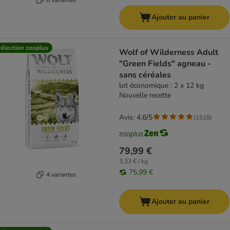
Ajouter au panier
élection zooplus
Wolf of Wilderness Adult
"Green Fields" agneau -
sans céréales
lot économique : 2 x 12 kg
Nouvelle recette
Avis: 4.6/5
(
1518
)
79,99 €
3,33 € / kg
75,99 €
4 variantes
Ajouter au panier