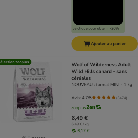
Je clique pour obtenir -20%
Ajouter au panier
élection zooplus
Wolf of Wilderness Adult
Wild Hills canard - sans
céréales
NOUVEAU : format MINI - 1 kg
Avis: 4.7/5
(
3474
)
6,49 €
6,49 € / kg
6,17 €
6 variantes