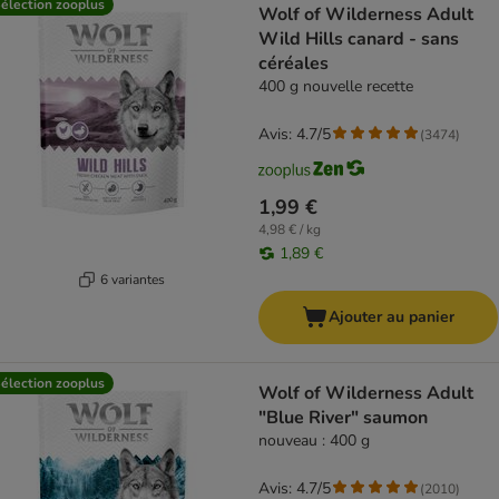
élection zooplus
Wolf of Wilderness Adult
Wild Hills canard - sans
céréales
400 g nouvelle recette
Avis: 4.7/5
(
3474
)
1,99 €
4,98 € / kg
1,89 €
6 variantes
Ajouter au panier
élection zooplus
Wolf of Wilderness Adult
"Blue River" saumon
nouveau : 400 g
Avis: 4.7/5
(
2010
)