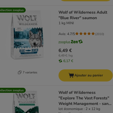
élection zooplus
Wolf of Wilderness Adult
"Blue River" saumon
1 kg MINI
Avis: 4.7/5
(
2010
)
6,49 €
6,49 € / kg
6,17 €
7 variantes
Ajouter au panier
élection zooplus
Wolf of Wilderness
"Explore The Vast Forests"
Weight Management - sans
céréales
lot économique : 2 x 12 kg