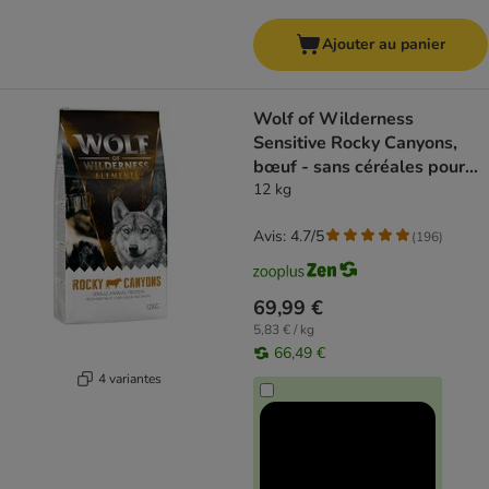
Ajouter au panier
Wolf of Wilderness
Sensitive Rocky Canyons,
bœuf - sans céréales pour
chien
12 kg
Avis: 4.7/5
(
196
)
69,99 €
5,83 € / kg
66,49 €
4 variantes