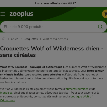
Livraison offerte dès 49 €*
Menu
Rechercher
des
produits
Chien
Croquettes
Wolf of Wilderness
Croquettes Wolf of Wilderness chien -
sans céréales
Wolf of Wilderness - sauvage et authentique !
Les aliments Wolf of Wilderness 
s'inspirent de l'alimentation naturelle du loup à l'état sauvage. Leur 
forte teneur 
en viande fraîche
, leurs recettes 
sans céréales
 et l'ajout de fruits, racines et 
herbes fournissent à votre chien une alimentation équilibrée et saine, conforme à 
ses besoins naturels.
Wolf of Wilderness existe également sous forme d'
aliments humides
 et de 
friandises
, ainsi que d'accessoires, découvrez-les vite !  Pour tout savoir sur la 
marque et sa philosophie, consultez dès maintenant la 
boutique Wolf of 
Wilderness
.