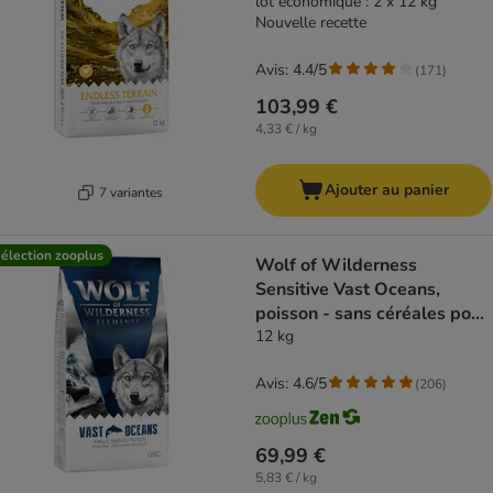
céréales
lot économique : 2 x 12 kg
Nouvelle recette
Avis: 4.4/5
(
171
)
103,99 €
4,33 € / kg
Ajouter au panier
7 variantes
élection zooplus
Wolf of Wilderness
Sensitive Vast Oceans,
poisson - sans céréales pour
chien
12 kg
Avis: 4.6/5
(
206
)
69,99 €
5,83 € / kg