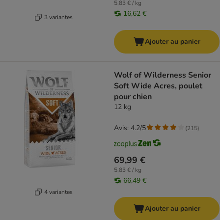
5,83 € / kg
16,62 €
3 variantes
Ajouter au panier
Wolf of Wilderness Senior
Soft Wide Acres, poulet
pour chien
12 kg
Avis: 4.2/5
(
215
)
69,99 €
5,83 € / kg
66,49 €
4 variantes
Ajouter au panier