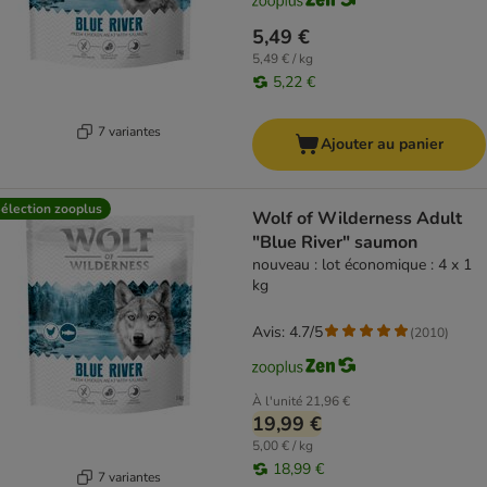
5,49 €
5,49 € / kg
5,22 €
7 variantes
Ajouter au panier
élection zooplus
Wolf of Wilderness Adult
"Blue River" saumon
nouveau : lot économique : 4 x 1
kg
Avis: 4.7/5
(
2010
)
À l'unité
21,96 €
19,99 €
5,00 € / kg
18,99 €
7 variantes