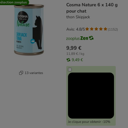
élection zooplus
Cosma Nature 6 x 140 g
pour chat
thon Skipjack
Avis: 4.8/5
(
1152
)
9,99 €
11,89 € / kg
9,49 €
13 variantes
Je clique pour obtenir -10%