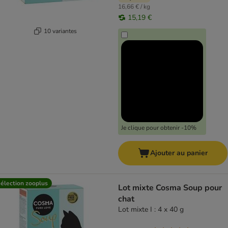
16,66 € / kg
15,19 €
10 variantes
Je clique pour obtenir -10%
Ajouter au panier
élection zooplus
Lot mixte Cosma Soup pour
chat
Lot mixte I : 4 x 40 g