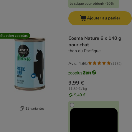
Je clique pour obtenir -20%
Ajouter au panier
élection zooplus
Cosma Nature 6 x 140 g
pour chat
thon du Pacifique
Avis: 4.8/5
(
1152
)
9,99 €
11,89 € / kg
9,49 €
13 variantes