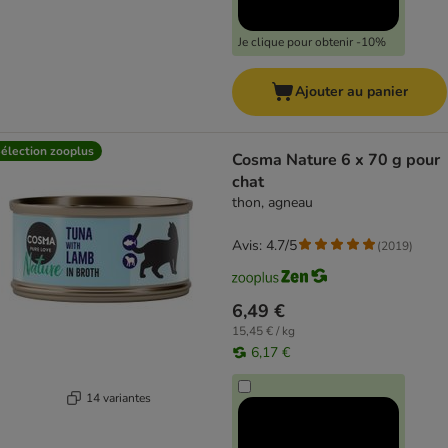
Je clique pour obtenir -10%
Ajouter au panier
élection zooplus
Cosma Nature 6 x 70 g pour
chat
thon, agneau
Avis: 4.7/5
(
2019
)
6,49 €
15,45 € / kg
6,17 €
14 variantes