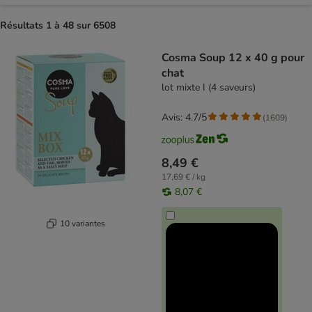
Résultats 1 à 48 sur 6508
product items have been changed
Cosma Soup 12 x 40 g pour
chat
lot mixte I (4 saveurs)
Avis: 4.7/5
(
1609
)
8,49 €
17,69 € / kg
8,07 €
10 variantes