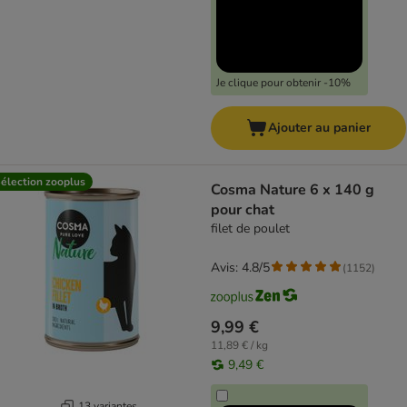
Je clique pour obtenir -10%
Ajouter au panier
élection zooplus
Cosma Nature 6 x 140 g
pour chat
filet de poulet
Avis: 4.8/5
(
1152
)
9,99 €
11,89 € / kg
9,49 €
13 variantes