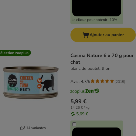
Je clique pour obtenir -10%
Ajouter au panier
élection zooplus
Cosma Nature 6 x 70 g pour
chat
blanc de poulet, thon
Avis: 4.7/5
(
2019
)
5,99 €
14,26 € / kg
5,69 €
14 variantes