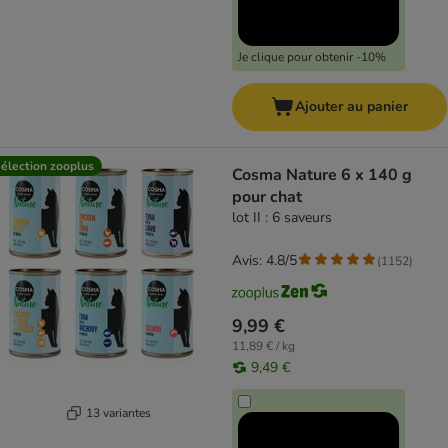
Je clique pour obtenir -10%
Ajouter au panier
élection zooplus
Cosma Nature 6 x 140 g
pour chat
lot II : 6 saveurs
Avis: 4.8/5
(
1152
)
9,99 €
11,89 € / kg
9,49 €
13 variantes