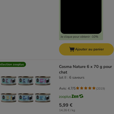
Je clique pour obtenir -10%
Ajouter au panier
élection zooplus
Cosma Nature 6 x 70 g pour
chat
lot II : 6 saveurs
Avis: 4.7/5
(
2019
)
5,99 €
14,26 € / kg