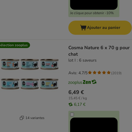
Je clique pour obtenir -10%
Ajouter au panier
élection zooplus
Cosma Nature 6 x 70 g pour
chat
lot I : 6 saveurs
Avis: 4.7/5
(
2019
)
6,49 €
15,45 € / kg
6,17 €
14 variantes