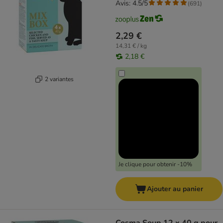
Avis: 4.5/5
(
691
)
2,29 €
14,31 € / kg
2,18 €
2 variantes
Je clique pour obtenir -10%
Ajouter au panier