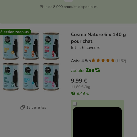
Plus de 8 000 produits disponibles
élection zooplus
Cosma Nature 6 x 140 g
pour chat
lot I : 6 saveurs
Avis: 4.8/5
(
1152
)
9,99 €
11,89 € / kg
9,49 €
13 variantes