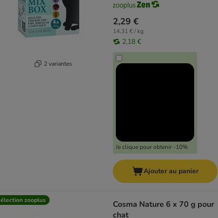
2,29 €
14,31 € / kg
2,18 €
2 variantes
Je clique pour obtenir -10%
Ajouter au panier
élection zooplus
Cosma Nature 6 x 70 g pour
chat