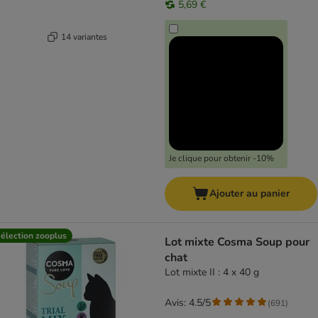
5,69 €
14 variantes
Je clique pour obtenir -10%
Ajouter au panier
élection zooplus
Lot mixte Cosma Soup pour
chat
Lot mixte II : 4 x 40 g
Avis: 4.5/5
(
691
)