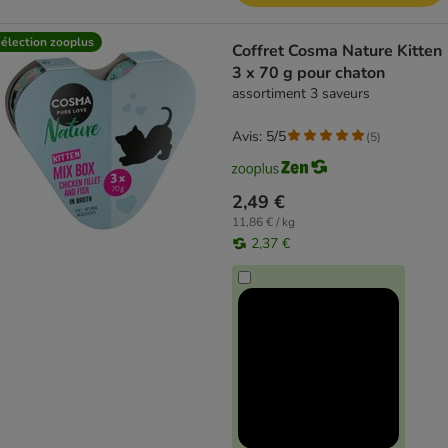
élection zooplus
Coffret Cosma Nature Kitten
3 x 70 g pour chaton
assortiment 3 saveurs
Avis: 5/5
(
5
)
2,49 €
11,86 € / kg
2,37 €