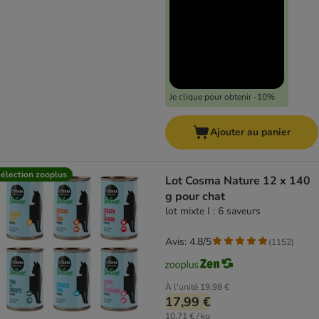
Je clique pour obtenir -10%
Ajouter au panier
élection zooplus
Lot Cosma Nature 12 x 140
g pour chat
lot mixte I : 6 saveurs
Avis: 4.8/5
(
1152
)
À l'unité
19,98 €
17,99 €
10,71 € / kg