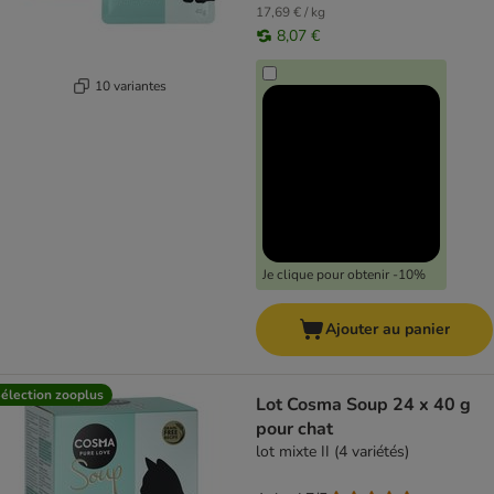
17,69 € / kg
8,07 €
10 variantes
Je clique pour obtenir -10%
Ajouter au panier
élection zooplus
Lot Cosma Soup 24 x 40 g
pour chat
lot mixte II (4 variétés)