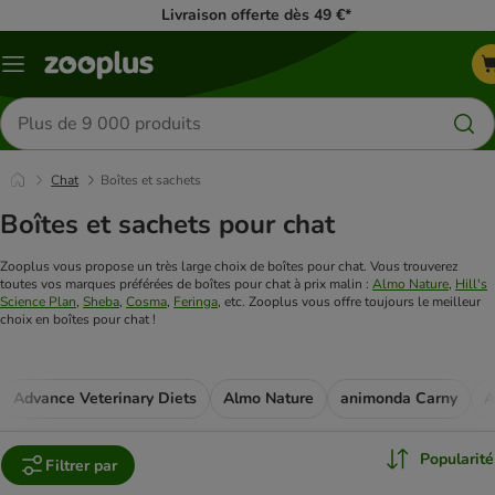
Livraison offerte dès 49 €*
Menu
Rechercher
des
produits
Chat
Boîtes et sachets
Boîtes et sachets pour chat
Zooplus vous propose un très large choix de boîtes pour chat. Vous trouverez
toutes vos marques préférées de boîtes pour chat à prix malin :
Almo Nature
,
Hill's
Science Plan
,
Sheba
,
Cosma
,
Feringa
, etc. Zooplus vous offre toujours le meilleur
choix en boîtes pour chat !
Advance Veterinary Diets
Almo Nature
animonda Carny
A
Popularité
Filtrer par