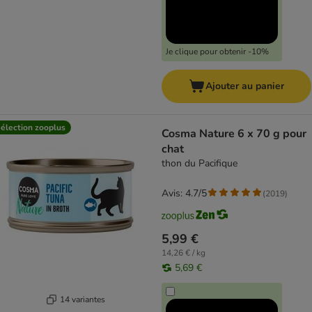
Je clique pour obtenir -10%
Ajouter au panier
élection zooplus
Cosma Nature 6 x 70 g pour
chat
thon du Pacifique
Avis: 4.7/5
(
2019
)
5,99 €
14,26 € / kg
5,69 €
14 variantes