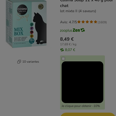
Cosma Soup 12 x 40 g pour
chat
lot mixte II (4 saveurs)
Avis: 4.7/5
(
1609
)
8,49 €
17,69 € / kg
8,07 €
10 variantes
Je clique pour obtenir -10%