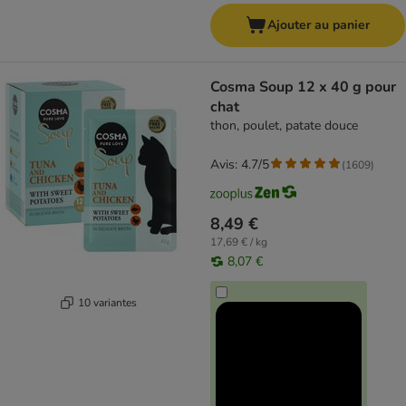
Ajouter au panier
Cosma Soup 12 x 40 g pour
chat
thon, poulet, patate douce
Avis: 4.7/5
(
1609
)
8,49 €
17,69 € / kg
8,07 €
10 variantes