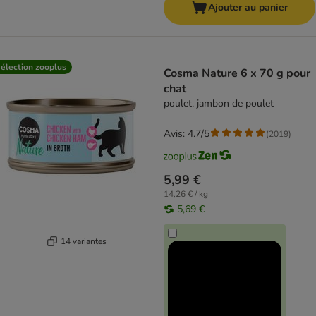
Ajouter au panier
élection zooplus
Cosma Nature 6 x 70 g pour
chat
poulet, jambon de poulet
Avis: 4.7/5
(
2019
)
5,99 €
14,26 € / kg
5,69 €
14 variantes