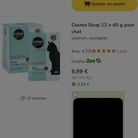
Ajouter au panier
Cosma Soup 12 x 40 g pour
chat
saumon, courgette
Avis: 4.7/5
(
1609
)
8,99 €
18,73 € / kg
8,54 €
10 variantes