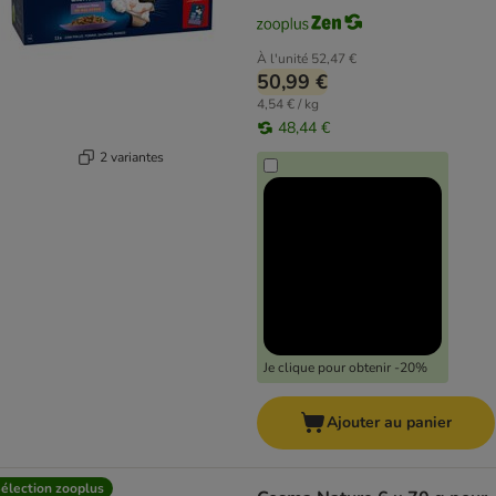
À l'unité
52,47 €
50,99 €
4,54 € / kg
48,44 €
2 variantes
Je clique pour obtenir -20%
Ajouter au panier
élection zooplus