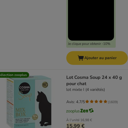
Je clique pour obtenir -10%
Ajouter au panier
élection zooplus
Lot Cosma Soup 24 x 40 g
pour chat
lot mixte I (4 variétés)
Avis: 4.7/5
(
1609
)
À l'unité
16,98 €
15,99 €