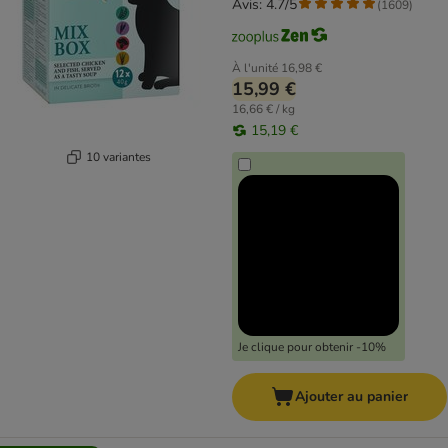
Avis: 4.7/5
(
1609
)
À l'unité
16,98 €
15,99 €
16,66 € / kg
15,19 €
10 variantes
Je clique pour obtenir -10%
Ajouter au panier