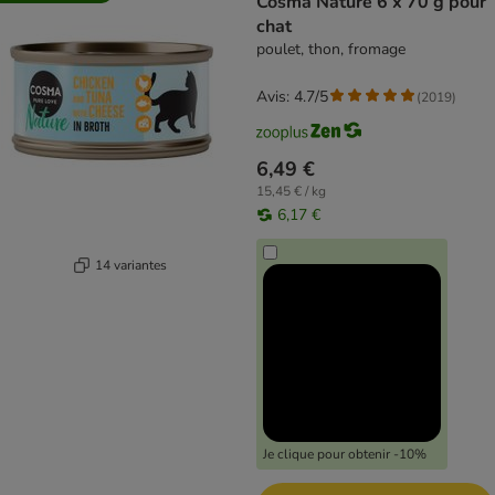
Cosma Nature 6 x 70 g pour
chat
poulet, thon, fromage
Avis: 4.7/5
(
2019
)
6,49 €
15,45 € / kg
6,17 €
14 variantes
Je clique pour obtenir -10%