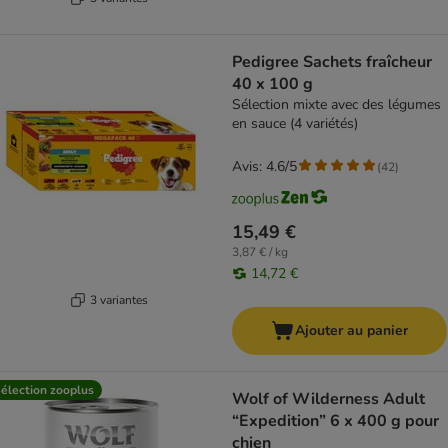
Pedigree Sachets fraîcheur
40 x 100 g
Sélection mixte avec des légumes
en sauce (4 variétés)
Avis: 4.6/5
(
42
)
15,49 €
3,87 € / kg
14,72 €
3 variantes
Ajouter au panier
élection zooplus
Wolf of Wilderness Adult
“Expedition” 6 x 400 g pour
chien