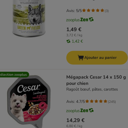
Avis: 5/5
(
3
)
1,49 €
3,72 € / kg
1,42 €
Ajouter au panier
élection zooplus
Mégapack Cesar 14 x 150 g
pour chien
Ragoût bœuf, pâtes, carottes
Avis: 4.7/5
(
245
)
14,29 €
6,80 € / kg