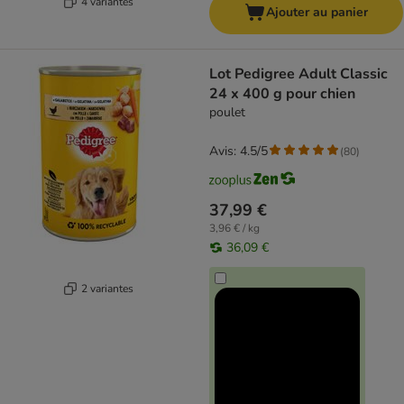
4 variantes
Ajouter au panier
Lot Pedigree Adult Classic
24 x 400 g pour chien
poulet
Avis: 4.5/5
(
80
)
37,99 €
3,96 € / kg
36,09 €
2 variantes