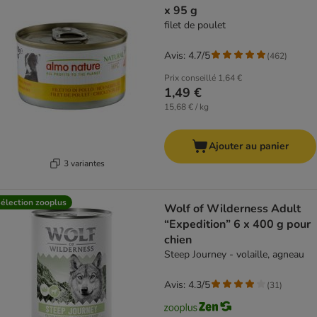
x 95 g
filet de poulet
Avis: 4.7/5
(
462
)
Prix conseillé
1,64 €
1,49 €
15,68 € / kg
Ajouter au panier
3 variantes
élection zooplus
Wolf of Wilderness Adult
“Expedition” 6 x 400 g pour
chien
Steep Journey - volaille, agneau
Avis: 4.3/5
(
31
)