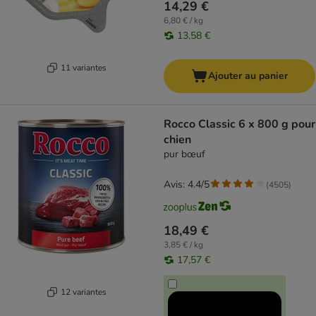
14,29 €
6,80 € / kg
13,58 €
11 variantes
Ajouter au panier
Rocco Classic 6 x 800 g pour
chien
pur bœuf
Avis: 4.4/5
(
4505
)
18,49 €
3,85 € / kg
17,57 €
12 variantes