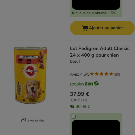
Je clique pour obtenir -15%
Ajouter au panier
Lot Pedigree Adult Classic
24 x 400 g pour chien
bœuf
Avis: 4.5/5
(
80
)
37,99 €
3,96 € / kg
36,09 €
2 variantes