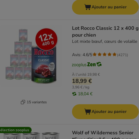
Ajouter au panier
Lot Rocco Classic 12 x 400 g
pour chien
Lot mixte bœuf, cœurs de volaille
Avis: 4.6/5
(
4271
)
À l'unité
19,98 €
18,99 €
3,96 € / kg
18,04 €
15 variantes
Ajouter au panier
élection zooplus
Wolf of Wilderness Senior