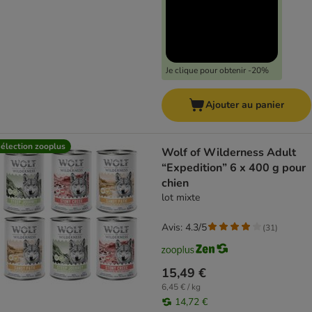
Je clique pour obtenir -20%
Ajouter au panier
élection zooplus
Wolf of Wilderness Adult
“Expedition” 6 x 400 g pour
chien
lot mixte
Avis: 4.3/5
(
31
)
15,49 €
6,45 € / kg
14,72 €