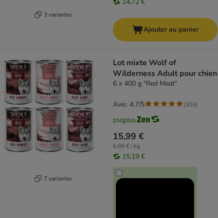
14,72 €
3 variantes
Ajouter au panier
Lot mixte Wolf of
Wilderness Adult pour chien
6 x 400 g "Red Meat"
Avis: 4.7/5
(
303
)
15,99 €
6,66 € / kg
15,19 €
7 variantes