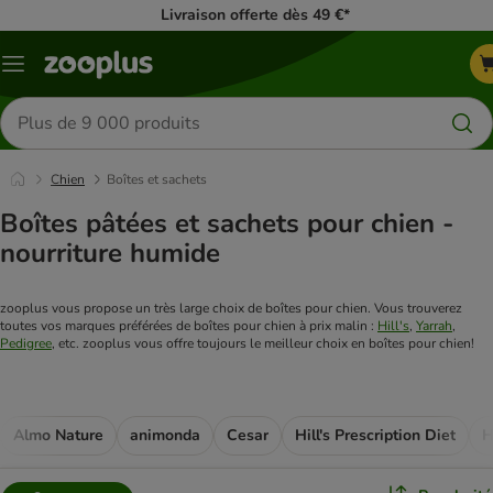
Livraison offerte dès 49 €*
Menu
Rechercher
des
produits
Chien
Boîtes et sachets
Boîtes pâtées et sachets pour chien -
nourriture humide
zooplus vous propose un très large choix de boîtes pour chien. Vous trouverez 
toutes vos marques préférées de boîtes pour chien à prix malin : 
Hill's
, 
Yarrah
, 
Pedigree
, etc. zooplus vous offre toujours le meilleur choix en boîtes pour chien!
Almo Nature
animonda
Cesar
Hill's Prescription Diet
H