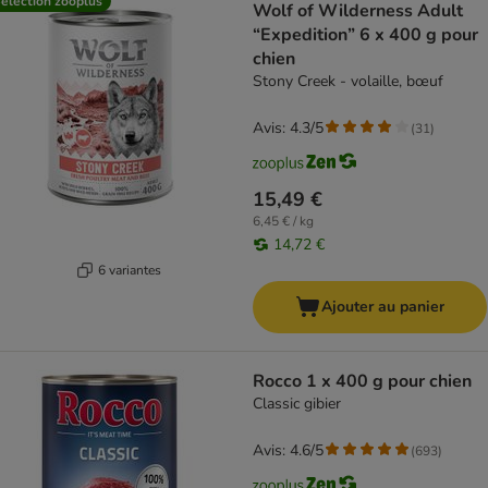
élection zooplus
Wolf of Wilderness Adult
“Expedition” 6 x 400 g pour
chien
Stony Creek - volaille, bœuf
Avis: 4.3/5
(
31
)
15,49 €
6,45 € / kg
14,72 €
6 variantes
Ajouter au panier
Rocco 1 x 400 g pour chien
Classic gibier
Avis: 4.6/5
(
693
)