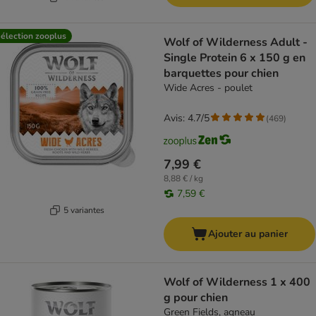
élection zooplus
Wolf of Wilderness Adult -
Single Protein 6 x 150 g en
barquettes pour chien
Wide Acres - poulet
Avis: 4.7/5
(
469
)
7,99 €
8,88 € / kg
7,59 €
5 variantes
Ajouter au panier
Wolf of Wilderness 1 x 400
g pour chien
Green Fields, agneau