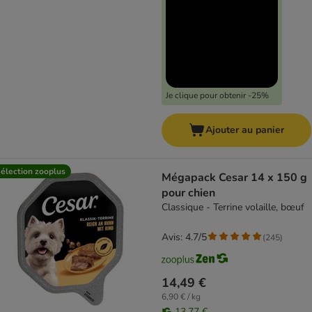
Je clique pour obtenir -25%
Ajouter au panier
élection zooplus
Mégapack Cesar 14 x 150 g
pour chien
Classique - Terrine volaille, bœuf
Avis: 4.7/5
(
245
)
14,49 €
6,90 € / kg
13,77 €