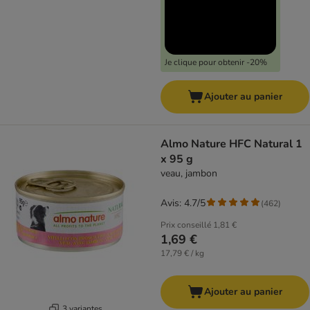
Je clique pour obtenir -20%
Ajouter au panier
Almo Nature HFC Natural 1
x 95 g
veau, jambon
Avis: 4.7/5
(
462
)
Prix conseillé
1,81 €
1,69 €
17,79 € / kg
Ajouter au panier
3 variantes