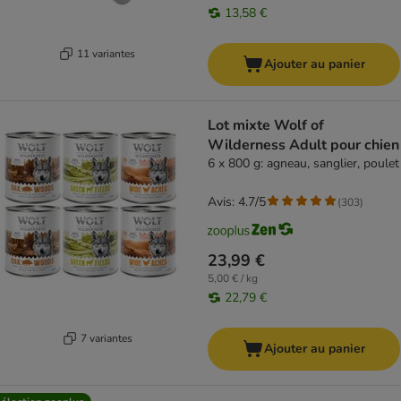
13,58 €
11 variantes
Ajouter au panier
Lot mixte Wolf of
Wilderness Adult pour chien
6 x 800 g: agneau, sanglier, poulet
Avis: 4.7/5
(
303
)
23,99 €
5,00 € / kg
22,79 €
7 variantes
Ajouter au panier