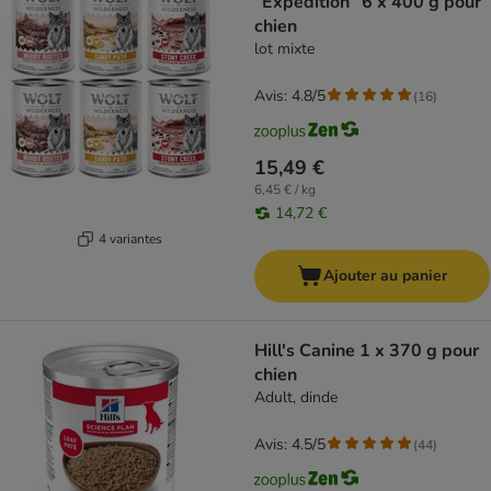
“Expedition” 6 x 400 g pour
chien
lot mixte
Avis: 4.8/5
(
16
)
15,49 €
6,45 € / kg
14,72 €
4 variantes
Ajouter au panier
Hill's Canine 1 x 370 g pour
chien
Adult, dinde
Avis: 4.5/5
(
44
)