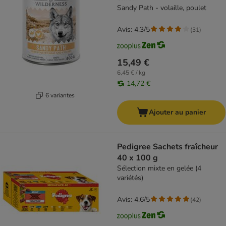
Sandy Path - volaille, poulet
Avis: 4.3/5
(
31
)
15,49 €
6,45 € / kg
14,72 €
6 variantes
Ajouter au panier
Pedigree Sachets fraîcheur
40 x 100 g
Sélection mixte en gelée (4
variétés)
Avis: 4.6/5
(
42
)