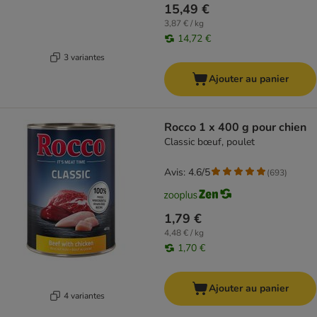
15,49 €
3,87 € / kg
14,72 €
3 variantes
Ajouter au panier
Rocco 1 x 400 g pour chien
Classic bœuf, poulet
Avis: 4.6/5
(
693
)
1,79 €
4,48 € / kg
1,70 €
Ajouter au panier
4 variantes