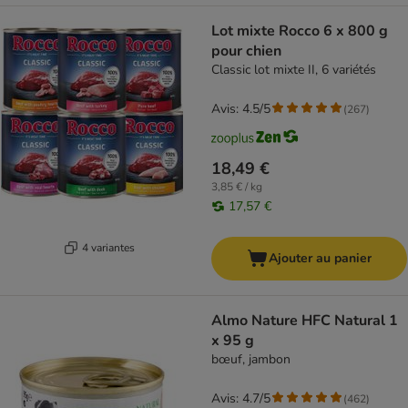
Lot mixte Rocco 6 x 800 g
pour chien
Classic lot mixte II, 6 variétés
Avis: 4.5/5
(
267
)
18,49 €
3,85 € / kg
17,57 €
4 variantes
Ajouter au panier
Almo Nature HFC Natural 1
x 95 g
bœuf, jambon
Avis: 4.7/5
(
462
)