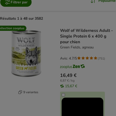
Popularité
Filtrer par
Résultats 1 à 48 sur 3582
product items have been changed
élection zooplus
Wolf of Wilderness Adult -
Single Protein 6 x 400 g
pour chien
Green Fields, agneau
Avis: 4.7/5
(
751
)
16,49 €
6,87 € / kg
15,67 €
9 variantes