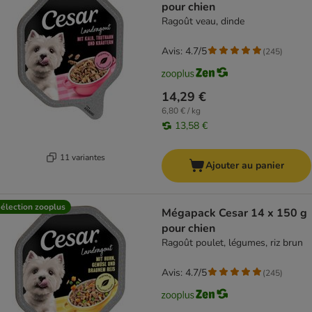
pour chien
Ragoût veau, dinde
Avis: 4.7/5
(
245
)
14,29 €
6,80 € / kg
13,58 €
11 variantes
Ajouter au panier
élection zooplus
Mégapack Cesar 14 x 150 g
pour chien
Ragoût poulet, légumes, riz brun
Avis: 4.7/5
(
245
)