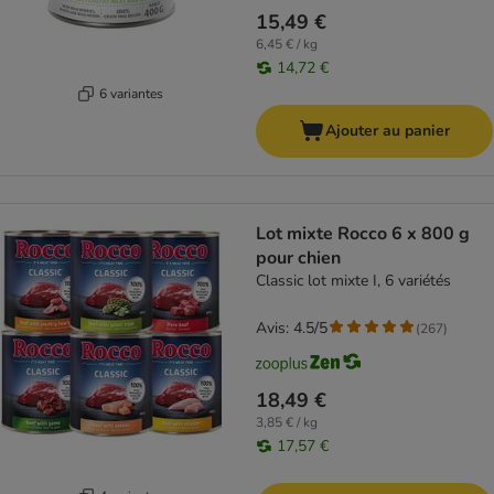
15,49 €
6,45 € / kg
14,72 €
6 variantes
Ajouter au panier
Lot mixte Rocco 6 x 800 g
pour chien
Classic lot mixte I, 6 variétés
Avis: 4.5/5
(
267
)
18,49 €
3,85 € / kg
17,57 €