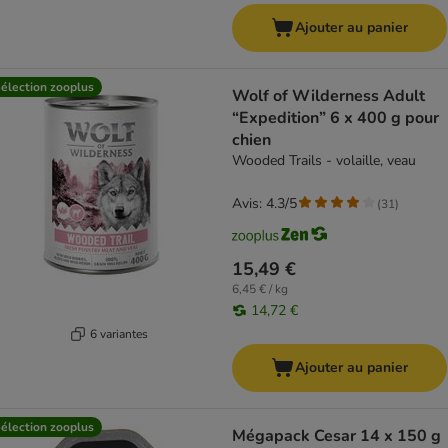
Ajouter au panier
élection zooplus
Wolf of Wilderness Adult
“Expedition” 6 x 400 g pour
chien
Wooded Trails - volaille, veau
Avis: 4.3/5
(
31
)
15,49 €
6,45 € / kg
14,72 €
6 variantes
Ajouter au panier
élection zooplus
Mégapack Cesar 14 x 150 g