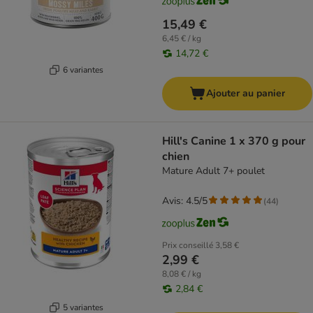
15,49 €
6,45 € / kg
14,72 €
6 variantes
Ajouter au panier
Hill's Canine 1 x 370 g pour
chien
Mature Adult 7+ poulet
Avis: 4.5/5
(
44
)
Prix conseillé
3,58 €
2,99 €
8,08 € / kg
2,84 €
5 variantes