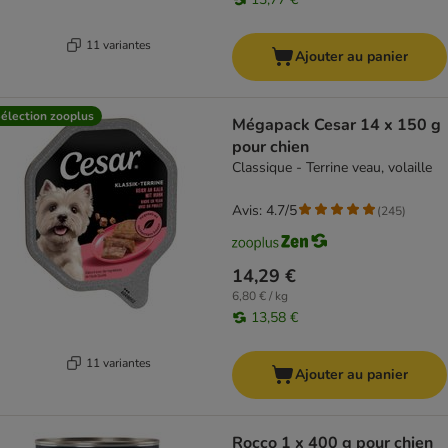
11 variantes
Ajouter au panier
élection zooplus
Mégapack Cesar 14 x 150 g
pour chien
Classique - Terrine veau, volaille
Avis: 4.7/5
(
245
)
14,29 €
6,80 € / kg
13,58 €
11 variantes
Ajouter au panier
Rocco 1 x 400 g pour chien