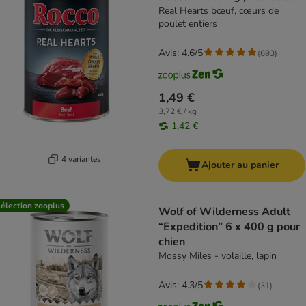
Real Hearts bœuf, cœurs de
poulet entiers
Avis: 4.6/5
(
693
)
1,49 €
3,72 € / kg
1,42 €
4 variantes
Ajouter au panier
élection zooplus
Wolf of Wilderness Adult
“Expedition” 6 x 400 g pour
chien
Mossy Miles - volaille, lapin
Avis: 4.3/5
(
31
)