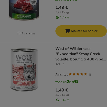
1,49 €
3,72 € / kg
1,42 €
Ajouter au panier
4 variantes
Wolf of Wilderness
"Expedition" Stony Creek
volaille, bœuf 1 x 400 g pour
chien
Adult
Avis: 5/5
(
1
)
1,49 €
3,72 € / kg
1,42 €