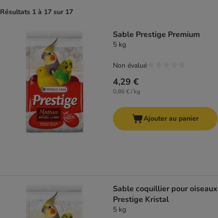
Résultats 1 à 17 sur 17
product items have been changed
Sable Prestige Premium
5 kg
Non évalué
4,29 €
0,86 € / kg
Ajouter au panier
Sable coquillier pour oiseaux
Prestige Kristal
5 kg