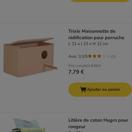
Trixie Maisonnette de
nidification pour perruche
L 21 x l 13 x H 12 cm
Avis: 3.1/5
(
7
)
Prix conseillé
8,99 €
7,79 €
Ajouter au panier
Litière de coton Hugro pour
rongeur