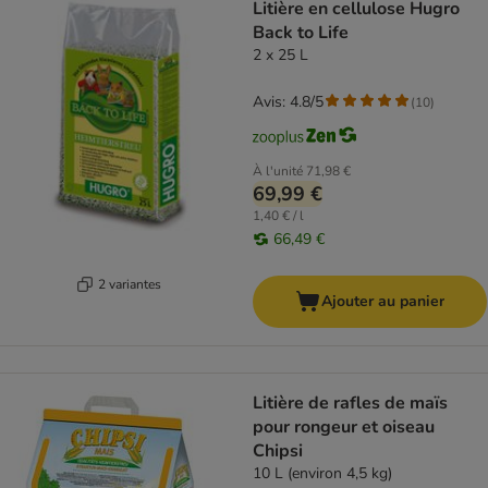
Litière en cellulose Hugro
Back to Life
2 x 25 L
Avis: 4.8/5
(
10
)
À l'unité
71,98 €
69,99 €
1,40 € / l
66,49 €
2 variantes
Ajouter au panier
Litière de rafles de maïs
pour rongeur et oiseau
Chipsi
10 L (environ 4,5 kg)