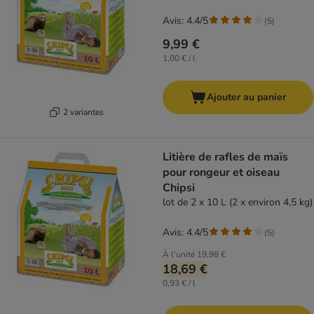
Avis: 4.4/5
(
5
)
9,99 €
1,00 € / l
Ajouter au panier
2 variantes
Litière de rafles de maïs
pour rongeur et oiseau
Chipsi
lot de 2 x 10 L (2 x environ 4,5 kg)
Avis: 4.4/5
(
5
)
À l'unité
19,98 €
18,69 €
0,93 € / l