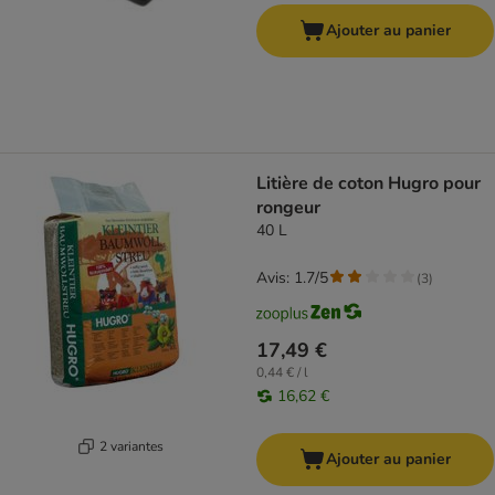
Ajouter au panier
Litière de coton Hugro pour
rongeur
40 L
Avis: 1.7/5
(
3
)
17,49 €
0,44 € / l
16,62 €
2 variantes
Ajouter au panier