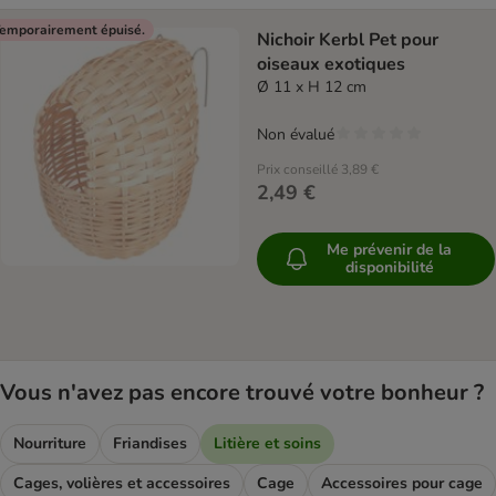
emporairement épuisé.
Nichoir Kerbl Pet pour
oiseaux exotiques
Ø 11 x H 12 cm
Non évalué
Prix conseillé
3,89 €
2,49 €
Me prévenir de la
disponibilité
Vous n'avez pas encore trouvé votre bonheur ?
Nourriture
Friandises
Litière et soins
Cages, volières et accessoires
Cage
Accessoires pour cage