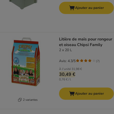
Ajouter au panier
Litière de maïs pour rongeur
et oiseau Chipsi Family
2 x 20 L
Avis: 4.3/5
(
7
)
À l'unité
31,98 €
30,49 €
0,76 € / l
Ajouter au panier
2 variantes