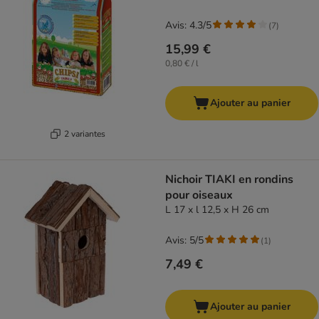
Avis: 4.3/5
(
7
)
15,99 €
0,80 € / l
Ajouter au panier
2 variantes
Nichoir TIAKI en rondins
pour oiseaux
L 17 x l 12,5 x H 26 cm
Avis: 5/5
(
1
)
7,49 €
Ajouter au panier