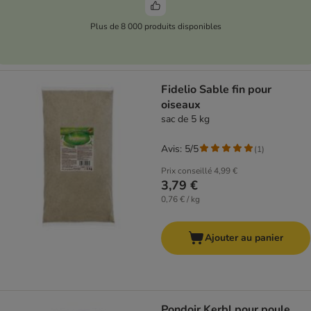
Plus de 8 000 produits disponibles
Fidelio Sable fin pour
oiseaux
sac de 5 kg
Avis: 5/5
(
1
)
Prix conseillé
4,99 €
3,79 €
0,76 € / kg
Ajouter au panier
Pondoir Kerbl pour poule