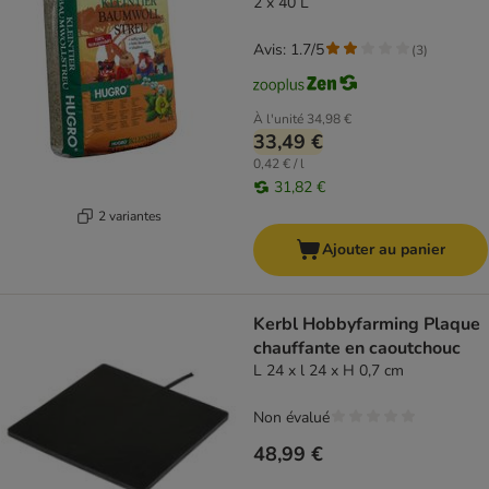
2 x 40 L
Avis: 1.7/5
(
3
)
À l'unité
34,98 €
33,49 €
0,42 € / l
31,82 €
2 variantes
Ajouter au panier
Kerbl Hobbyfarming Plaque
chauffante en caoutchouc
L 24 x l 24 x H 0,7 cm
Non évalué
48,99 €