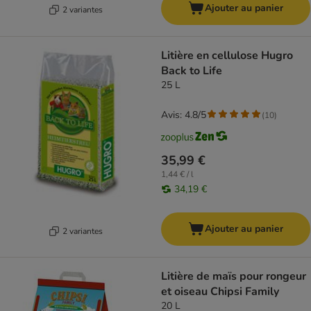
Ajouter au panier
2 variantes
Litière en cellulose Hugro
Back to Life
25 L
Avis: 4.8/5
(
10
)
35,99 €
1,44 € / l
34,19 €
Ajouter au panier
2 variantes
Litière de maïs pour rongeur
et oiseau Chipsi Family
20 L