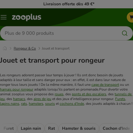
Livraison offerte dès 49 €*
Menu
Rechercher
des
produits
Rongeur & Co
Jouet et transport
Jouet et transport pour rongeur
Les rongeurs adorent passer leur temps à jouer ! Ils ont donc besoin de jouets 
adaptés à leur taille et sans danger pour eux : en effet, il est dans leur nature de 
ronger tous leurs jouets ! De la même manière, il faut une 
cage de transport
 ou un 
harnais pour rongeur
 adaptés lorsqu'ils partent en promenade.
Pour divertir votre 
animal zooplus vous propose des 
roues
, des 
ponts et des escaliers
, des 
tunnels de 
jeu
, des 
hamacs
, des 
aires de jeu
 et des jeux d'intelligence pour rongeur. 
Furets
, 
lapins nains
, 
rats
, 
hamsters
, 
souris
 et 
cochons d'Inde
, des jouets adaptés à chacun !
Furet
Lapin nain
Rat
Hamster & souris
Cochon d'Inde