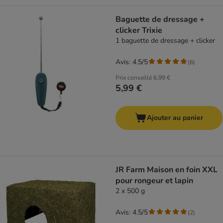
Baguette de dressage +
clicker Trixie
1 baguette de dressage + clicker
Avis: 4.5/5
(
6
)
Prix conseillé
6,99 €
5,99 €
Ajouter au panier
JR Farm Maison en foin XXL
pour rongeur et lapin
2 x 500 g
Avis: 4.5/5
(
2
)