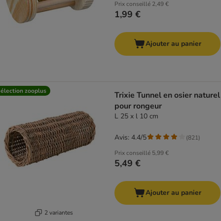
Prix conseillé
2,49 €
1,99 €
Ajouter au panier
élection zooplus
Trixie Tunnel en osier naturel
pour rongeur
L 25 x l 10 cm
Avis: 4.4/5
(
821
)
Prix conseillé
5,99 €
5,49 €
Ajouter au panier
2 variantes