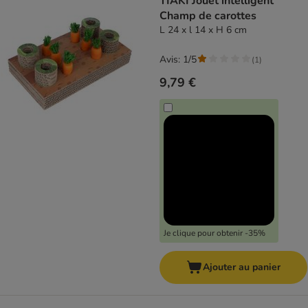
TIAKI Jouet intelligent
Champ de carottes
L 24 x l 14 x H 6 cm
Avis: 1/5
(
1
)
9,79 €
Je clique pour obtenir -35%
Ajouter au panier