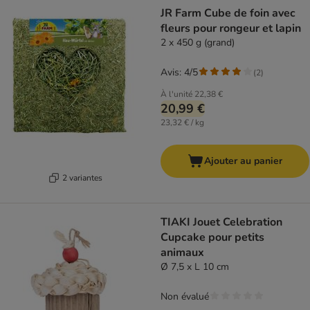
JR Farm Cube de foin avec
fleurs pour rongeur et lapin
2 x 450 g (grand)
Avis: 4/5
(
2
)
À l'unité
22,38 €
20,99 €
23,32 € / kg
Ajouter au panier
2 variantes
TIAKI Jouet Celebration
Cupcake pour petits
animaux
Ø 7,5 x L 10 cm
Non évalué