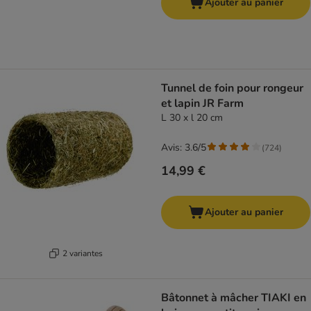
Ajouter au panier
Tunnel de foin pour rongeur
et lapin JR Farm
L 30 x l 20 cm
Avis: 3.6/5
(
724
)
14,99 €
Ajouter au panier
2 variantes
Bâtonnet à mâcher TIAKI en