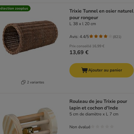
élection zooplus
Trixie Tunnel en osier naturel
pour rongeur
L 38 x l 20 cm
Avis: 4.4/5
(
821
)
Prix conseillé
16,99 €
13,69 €
Ajouter au panier
2 variantes
Rouleau de jeu Trixie pour
lapin et cochon d'Inde
5 cm de diamètre x L 7 cm
Non évalué