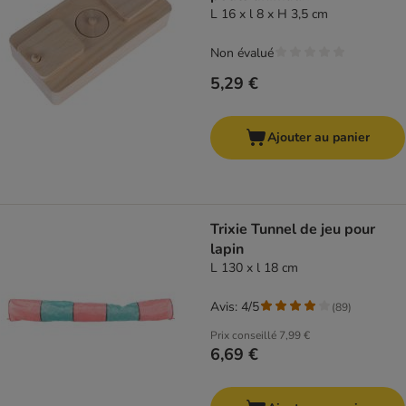
L 16 x l 8 x H 3,5 cm
Non évalué
5,29 €
Ajouter au panier
Trixie Tunnel de jeu pour
lapin
L 130 x l 18 cm
Avis: 4/5
(
89
)
Prix conseillé
7,99 €
6,69 €