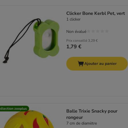
Clicker Bone Kerbl Pet, vert
1 clicker
Non évalué
Prix conseillé
3,29 €
1,79 €
Ajouter au panier
élection zooplus
Balle Trixie Snacky pour
rongeur
7 cm de diamètre