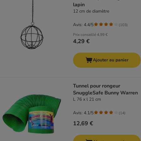
lapin
12 cm de diamètre
Avis: 4.4/5
(
103
)
Prix conseillé
4,99 €
4,29 €
Ajouter au panier
Tunnel pour rongeur
SnuggleSafe Bunny Warren
L 76 x l 21 cm
Avis: 4.1/5
(
14
)
12,69 €