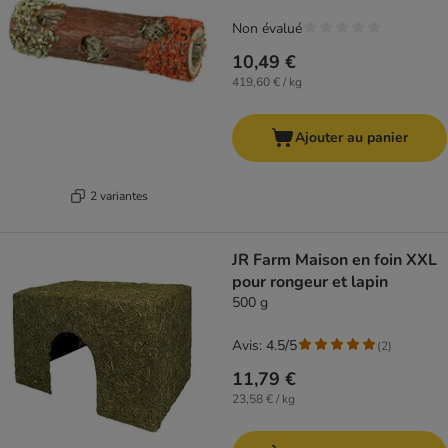
Non évalué
10,49 €
419,60 € / kg
Ajouter au panier
2 variantes
JR Farm Maison en foin XXL
pour rongeur et lapin
500 g
Avis: 4.5/5
(
2
)
11,79 €
23,58 € / kg