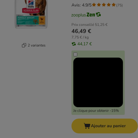
Avis: 4.9/5
(
75
)
Prix conseillé
51,25 €
46,49 €
7,75 € / kg
44,17 €
2 variantes
Je clique pour obtenir -15%
Ajouter au panier