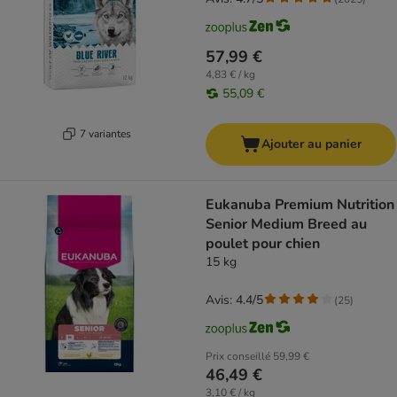
57,99 €
4,83 € / kg
55,09 €
7 variantes
Ajouter au panier
Eukanuba Premium Nutrition
Senior Medium Breed au
poulet pour chien
15 kg
Avis: 4.4/5
(
25
)
Prix conseillé
59,99 €
46,49 €
3,10 € / kg