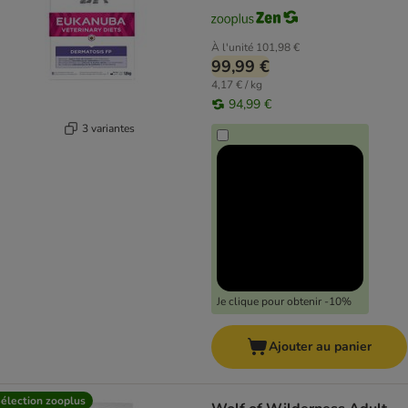
À l'unité
101,98 €
99,99 €
4,17 € / kg
94,99 €
3 variantes
Je clique pour obtenir -10%
Ajouter au panier
élection zooplus