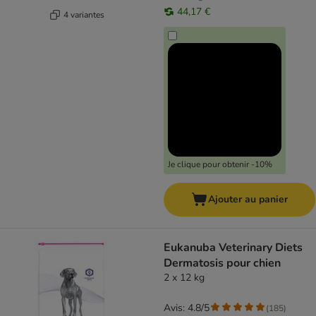
44,17 €
4 variantes
Je clique pour obtenir -10%
Ajouter au panier
Eukanuba Veterinary Diets
Dermatosis pour chien
2 x 12 kg
Avis: 4.8/5
(
185
)