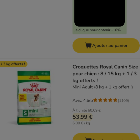
Je clique pour obtenir -10%
Ajouter au panier
 / 3 kg offerts !
Croquettes Royal Canin Size
pour chien : 8 / 15 kg + 1 / 3
kg offerts !
Mini Adult (8 kg + 1 kg offert !)
Avis: 4.6/5
(
1109
)
À l'unité
60,69 €
53,99 €
6,00 € / kg