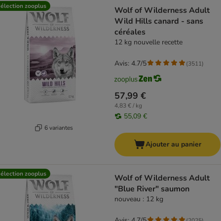
élection zooplus
Wolf of Wilderness Adult
Wild Hills canard - sans
céréales
12 kg nouvelle recette
Avis: 4.7/5
(
3511
)
57,99 €
4,83 € / kg
55,09 €
6 variantes
Ajouter au panier
élection zooplus
Wolf of Wilderness Adult
"Blue River" saumon
nouveau : 12 kg
Avis: 4.7/5
(
2025
)