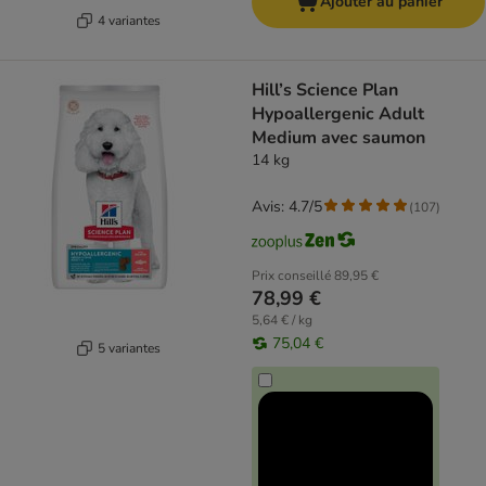
Ajouter au panier
4 variantes
Hill’s Science Plan
Hypoallergenic Adult
Medium avec saumon
14 kg
Avis: 4.7/5
(
107
)
Prix conseillé
89,95 €
78,99 €
5,64 € / kg
75,04 €
5 variantes