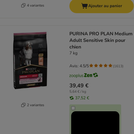
4 variantes
Ajouter au panier
PURINA PRO PLAN Medium
Adult Sensitive Skin pour
chien
7 kg
Avis: 4.5/5
(
1613
)
39,49 €
5,64 € / kg
37,52 €
2 variantes