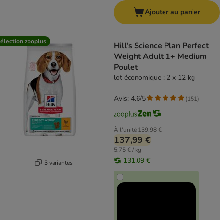
Ajouter au panier
élection zooplus
Hill's Science Plan Perfect
Weight Adult 1+ Medium
Poulet
lot économique : 2 x 12 kg
Avis: 4.6/5
(
151
)
À l'unité
139,98 €
137,99 €
5,75 € / kg
131,09 €
3 variantes