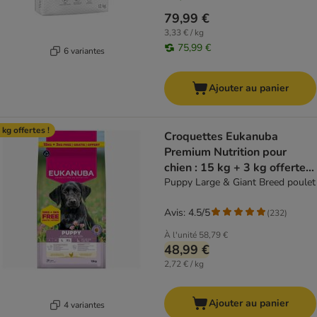
79,99 €
3,33 € / kg
75,99 €
6 variantes
Ajouter au panier
 kg offertes !
Croquettes Eukanuba
Premium Nutrition pour
chien : 15 kg + 3 kg offertes
!
Puppy Large & Giant Breed poulet
Avis: 4.5/5
(
232
)
À l'unité
58,79 €
48,99 €
2,72 € / kg
Ajouter au panier
4 variantes