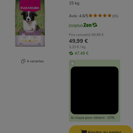
15 kg
Avis: 4.6/5
(
85
)
Prix conseillé
59,99 €
49,99 €
3,33 € / kg
47,49 €
4 variantes
Je clique pour obtenir -10%
Ajouter au panier