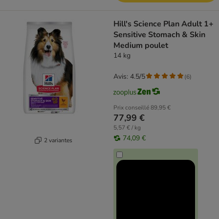
Hill's Science Plan Adult 1+
Sensitive Stomach & Skin
Medium poulet
14 kg
Avis: 4.5/5
(
6
)
Prix conseillé
89,95 €
77,99 €
5,57 € / kg
74,09 €
2 variantes