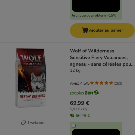
Je clique pour obtenir -15%
Ajouter au panier
Wolf of Wilderness
Sensitive Fiery Volcanoes,
agneau - sans céréales pour
chien
12 kg
Avis: 4.6/5
(
253
)
69,99 €
5,83 € / kg
66,49 €
4 variantes