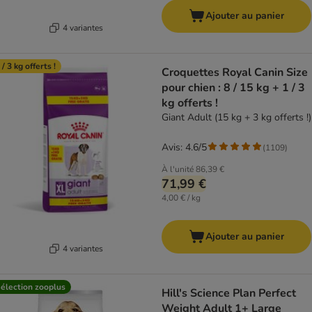
Ajouter au panier
4 variantes
 / 3 kg offerts !
Croquettes Royal Canin Size
pour chien : 8 / 15 kg + 1 / 3
kg offerts !
Giant Adult (15 kg + 3 kg offerts !)
Avis: 4.6/5
(
1109
)
À l'unité
86,39 €
71,99 €
4,00 € / kg
Ajouter au panier
4 variantes
élection zooplus
Hill's Science Plan Perfect
Weight Adult 1+ Large