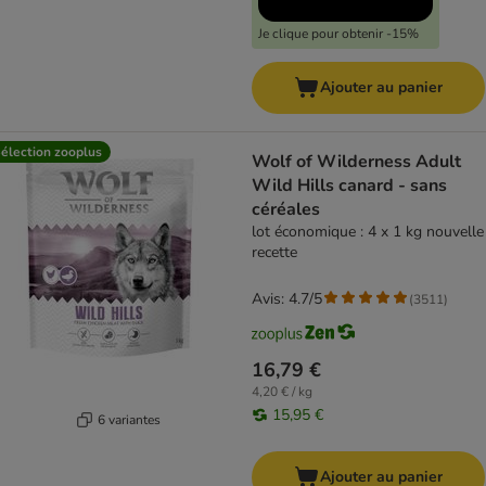
Je clique pour obtenir -15%
Ajouter au panier
élection zooplus
Wolf of Wilderness Adult
Wild Hills canard - sans
céréales
lot économique : 4 x 1 kg nouvelle
recette
Avis: 4.7/5
(
3511
)
16,79 €
4,20 € / kg
15,95 €
6 variantes
Ajouter au panier