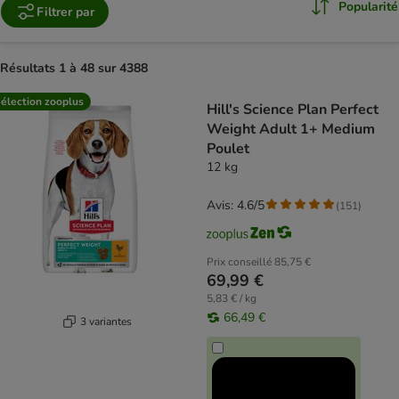
Popularité
Filtrer par
Résultats 1 à 48 sur 4388
product items have been changed
élection zooplus
Hill's Science Plan Perfect
Weight Adult 1+ Medium
Poulet
12 kg
Avis: 4.6/5
(
151
)
Prix conseillé
85,75 €
69,99 €
5,83 € / kg
66,49 €
3 variantes