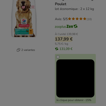
Poulet
lot économique : 2 x 12 kg
Avis: 5/5
(
10
)
À l'unité
139,98 €
137,99 €
5,75 € / kg
131,09 €
2 variantes
Je clique pour obtenir -15%