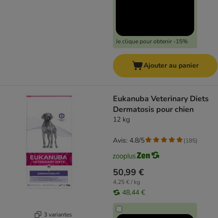
Je clique pour obtenir -15%
Ajouter au panier
Eukanuba Veterinary Diets
Dermatosis pour chien
12 kg
Avis: 4.8/5
(
185
)
50,99 €
4,25 € / kg
48,44 €
3 variantes