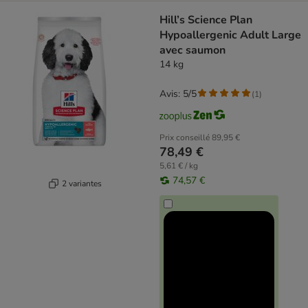
Hill’s Science Plan
Hypoallergenic Adult Large
avec saumon
14 kg
Avis: 5/5
(
1
)
Prix conseillé
89,95 €
78,49 €
5,61 € / kg
74,57 €
2 variantes