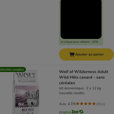
Je clique pour obtenir -10%
Ajouter au panier
élection zooplus
Wolf of Wilderness Adult
Wild Hills canard - sans
céréales
lot économique : 2 x 12 kg
nouvelle recette
Avis: 4.7/5
(
3511
)