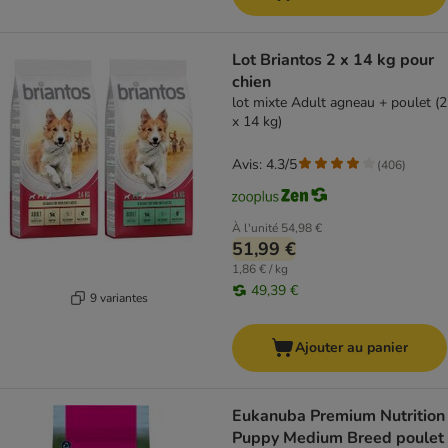
Lot Briantos 2 x 14 kg pour
chien
lot mixte Adult agneau + poulet (2
x 14 kg)
Avis: 4.3/5
(
406
)
À l'unité
54,98 €
51,99 €
1,86 € / kg
49,39 €
9 variantes
Ajouter au panier
Eukanuba Premium Nutrition
Puppy Medium Breed poulet