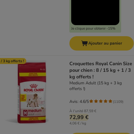
Je clique pour obtenir -15%
Ajouter au panier
 / 3 kg offerts !
Croquettes Royal Canin Size
pour chien : 8 / 15 kg + 1 / 3
kg offerts !
Medium Adult (15 kg + 3 kg
offerts !)
Avis: 4.6/5
(
1109
)
À l'unité
87,59 €
72,99 €
4,06 € / kg