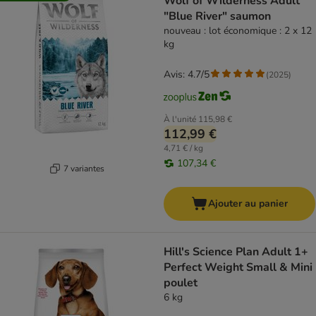
Wolf of Wilderness Adult
"Blue River" saumon
nouveau : lot économique : 2 x 12
kg
Avis: 4.7/5
(
2025
)
À l'unité
115,98 €
112,99 €
4,71 € / kg
107,34 €
7 variantes
Ajouter au panier
Hill's Science Plan Adult 1+
Perfect Weight Small & Mini
poulet
6 kg