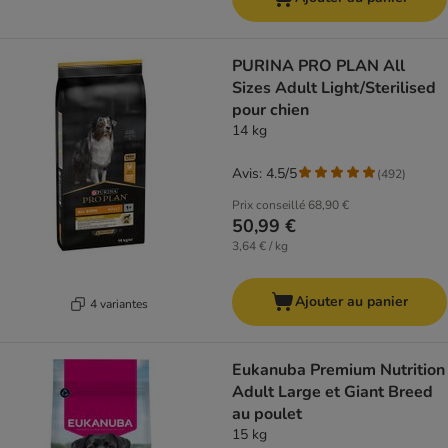
PURINA PRO PLAN All
Sizes Adult Light/Sterilised
pour chien
14 kg
Avis: 4.5/5
(
492
)
Prix conseillé
68,90 €
50,99 €
3,64 € / kg
Ajouter au panier
4 variantes
Eukanuba Premium Nutrition
Adult Large et Giant Breed
au poulet
15 kg