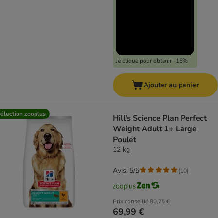
Je clique pour obtenir -15%
Ajouter au panier
élection zooplus
Hill's Science Plan Perfect
Weight Adult 1+ Large
Poulet
12 kg
Avis: 5/5
(
10
)
Prix conseillé
80,75 €
69,99 €