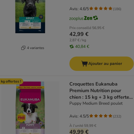
Avis: 4.6/5
(
186
)
Prix conseillé
56,95 €
42,99 €
2,87 € / kg
40,84 €
4 variantes
Ajouter au panier
 kg offertes !
Croquettes Eukanuba
Premium Nutrition pour
chien : 15 kg + 3 kg offertes
!
Puppy Medium Breed poulet
Avis: 4.5/5
(
232
)
À l'unité
59,99 €
49,99 €