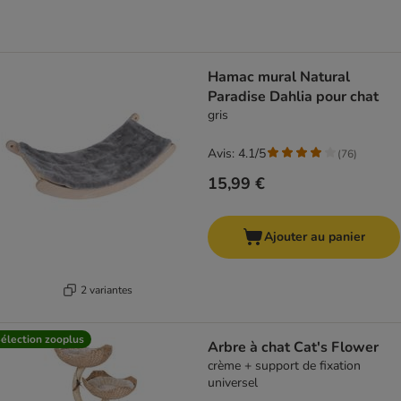
Hamac mural Natural
Paradise Dahlia pour chat
gris
Avis: 4.1/5
(
76
)
15,99 €
Ajouter au panier
2 variantes
élection zooplus
Arbre à chat Cat's Flower
crème + support de fixation
universel