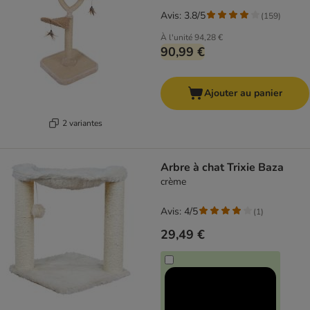
Avis: 3.8/5
(
159
)
À l'unité
94,28 €
90,99 €
Ajouter au panier
2 variantes
Arbre à chat Trixie Baza
crème
Avis: 4/5
(
1
)
29,49 €