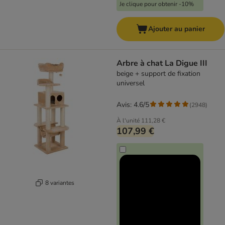
Je clique pour obtenir -10%
Ajouter au panier
Arbre à chat La Digue III
beige + support de fixation
universel
Avis: 4.6/5
(
2948
)
À l'unité
111,28 €
107,99 €
8 variantes