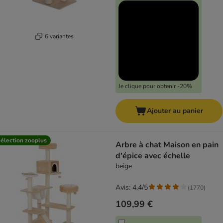
6 variantes
Je clique pour obtenir -20%
Ajouter au panier
élection zooplus
Arbre à chat Maison en pain
d'épice avec échelle
beige
Avis: 4.4/5
(
1770
)
109,99 €