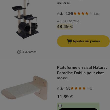
universel
Avis: 4.2/5
(
336
)
À l'unité
52,28 €
49,49 €
Ajouter au panier
4 variantes
Plateforme en sisal Natural
Paradise Dahlia pour chat
naturel
Avis: 4/5
(
1
)
11,69 €