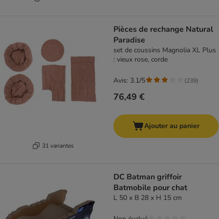
Pièces de rechange Natural
Paradise
set de coussins Magnolia XL Plus
: vieux rose, corde
Avis: 3.1/5
(
239
)
76,49 €
Ajouter au panier
31 variantes
DC Batman griffoir
Batmobile pour chat
L 50 x B 28 x H 15 cm
Non évalué