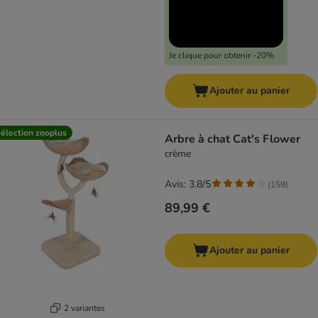
Je clique pour obtenir -20%
Ajouter au panier
élection zooplus
Arbre à chat Cat's Flower
crème
Avis: 3.8/5
(
159
)
89,99 €
Ajouter au panier
2 variantes