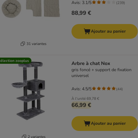
Avis: 3.1/5
(
239
)
88,99 €
Ajouter au panier
31 variantes
élection zooplus
Arbre à chat Nox
gris foncé + support de fixation
universel
Avis: 4.5/5
(
44
)
À l'unité
69,78 €
66,99 €
Ajouter au panier
2 variantes