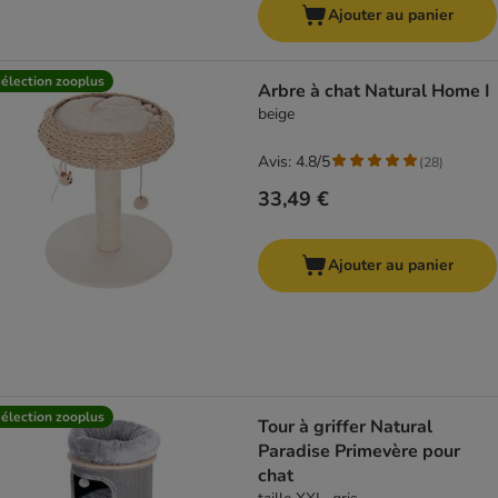
Ajouter au panier
élection zooplus
Arbre à chat Natural Home I
beige
Avis: 4.8/5
(
28
)
33,49 €
Ajouter au panier
élection zooplus
Tour à griffer Natural
Paradise Primevère pour
chat