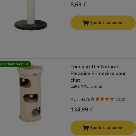
8,69 €
Ajouter au panier
élection zooplus
Tour à griffer Natural
Paradise Primevère pour
chat
taille XXL, crème
Avis: 4.6/5
(
1312
)
134,99 €
Ajouter au panier