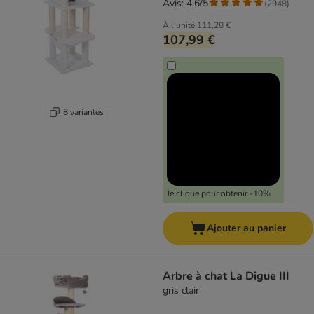
Avis: 4.6/5
(
2948
)
À l'unité
111,28 €
107,99 €
8 variantes
Je clique pour obtenir -10%
Ajouter au panier
Arbre à chat La Digue III
gris clair