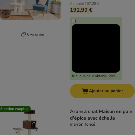
À l'unité
197,28 €
192,99 €
6 variantes
Je clique pour obtenir -20%
Ajouter au panier
élection zooplus
Arbre à chat Maison en pain
d'épice avec échelle
marron foncé