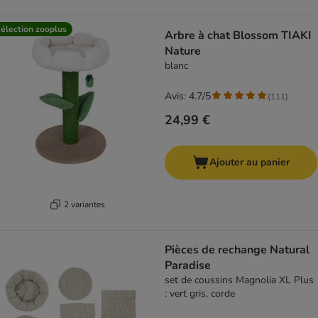
élection zooplus
Arbre à chat Blossom TIAKI
Nature
blanc
Avis: 4.7/5
(
111
)
24,99 €
Ajouter au panier
2 variantes
Pièces de rechange Natural
Paradise
set de coussins Magnolia XL Plus
: vert gris, corde