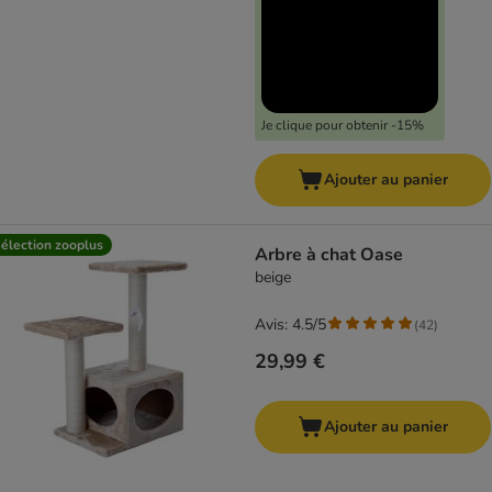
Je clique pour obtenir -15%
Ajouter au panier
élection zooplus
Arbre à chat Oase
beige
Avis: 4.5/5
(
42
)
29,99 €
Ajouter au panier