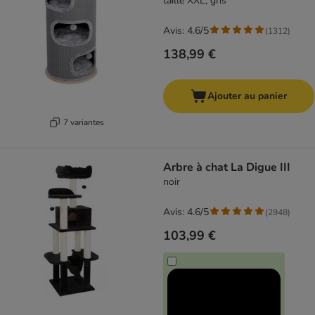
taille XXL, gris
Avis: 4.6/5
(
1312
)
138,99 €
Ajouter au panier
7 variantes
Arbre à chat La Digue III
noir
Avis: 4.6/5
(
2948
)
103,99 €