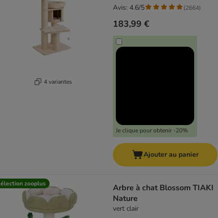
Avis: 4.6/5
(
2664
)
183,99 €
4 variantes
Je clique pour obtenir -20%
Ajouter au panier
élection zooplus
Arbre à chat Blossom TIAKI
Nature
vert clair