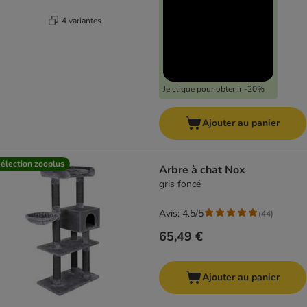
4 variantes
Je clique pour obtenir -20%
Ajouter au panier
élection zooplus
Arbre à chat Nox
gris foncé
Avis: 4.5/5
(
44
)
65,49 €
Ajouter au panier