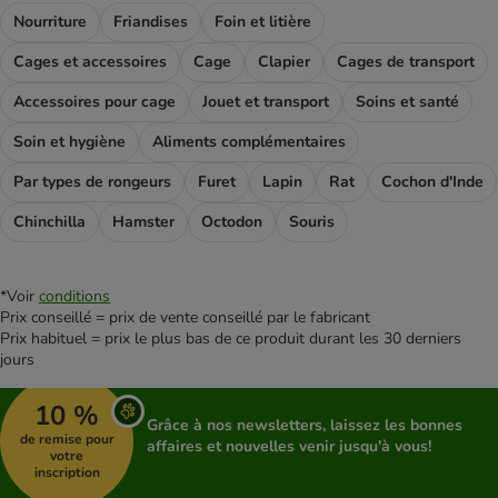
Nourriture
Friandises
Foin et litière
Cages et accessoires
Cage
Clapier
Cages de transport
Accessoires pour cage
Jouet et transport
Soins et santé
Soin et hygiène
Aliments complémentaires
Par types de rongeurs
Furet
Lapin
Rat
Cochon d'Inde
Chinchilla
Hamster
Octodon
Souris
*Voir
conditions
Prix conseillé = prix de vente conseillé par le fabricant
Prix habituel = prix le plus bas de ce produit durant les 30 derniers
jours
10 %
Grâce à nos newsletters, laissez les bonnes
de remise pour
affaires et nouvelles venir jusqu'à vous!
votre
inscription