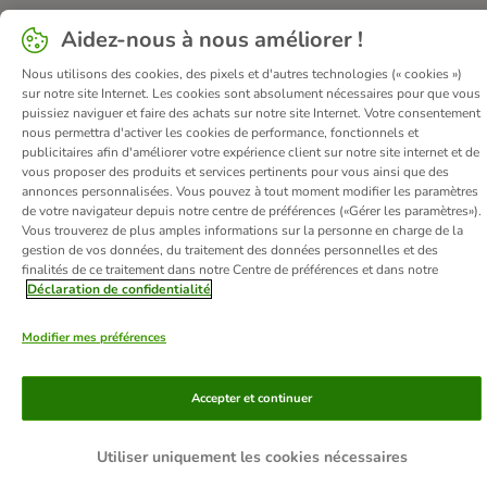
Aidez-nous à nous améliorer !
Qui sommes-nous ?
Emplois
Corporate website
Nous utilisons des cookies, des pixels et d'autres technologies (« cookies »)
sur notre site Internet. Les cookies sont absolument nécessaires pour que vous
Mentions légales
Conditions Générales de Vente
DSA
puissiez naviguer et faire des achats sur notre site Internet. Votre consentement
Renoncer au contrat ici
Élimination des déchets
Contact
nous permettra d'activer les cookies de performance, fonctionnels et
publicitaires afin d'améliorer votre expérience client sur notre site internet et de
Frais et délai de livraison
Confidentialité
Moyens de paiement
vous proposer des produits et services pertinents pour vous ainsi que des
Virement bancaire
Déclaration d'accessibilité
annonces personnalisées. Vous pouvez à tout moment modifier les paramètres
de votre navigateur depuis notre centre de préférences («Gérer les paramètres»).
© zooplus SE
2026
Vous trouverez de plus amples informations sur la personne en charge de la
gestion de vos données, du traitement des données personnelles et des
finalités de ce traitement dans notre Centre de préférences et dans notre
Déclaration de confidentialité
Modifier mes préférences
Accepter et continuer
Utiliser uniquement les cookies nécessaires