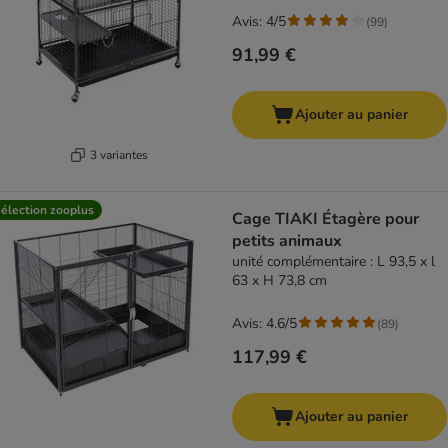
Avis: 4/5
(
99
)
91,99 €
Ajouter au panier
3 variantes
élection zooplus
Cage TIAKI Étagère pour
petits animaux
unité complémentaire : L 93,5 x l
63 x H 73,8 cm
Avis: 4.6/5
(
89
)
117,99 €
Ajouter au panier