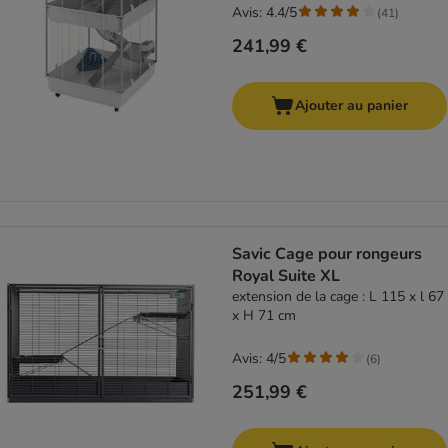
Avis: 4.4/5
(
41
)
241,99 €
Ajouter au panier
Savic Cage pour rongeurs
Royal Suite XL
extension de la cage : L 115 x l 67
x H 71 cm
Avis: 4/5
(
6
)
251,99 €