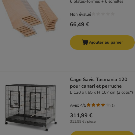
6 plates-formes + 6 échelles
Non évalué
66,49 €
Ajouter au panier
Cage Savic Tasmania 120
pour canari et perruche
L 120 x l 65 x H 107 cm (2 colis*)
Avis: 4/5
(
1
)
311,99 €
311,99 € / pièce