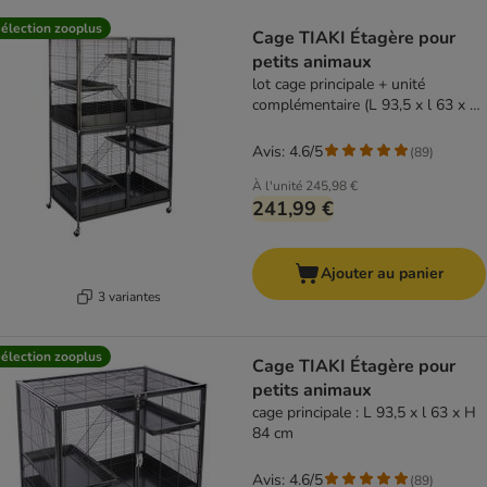
product items have been changed
élection zooplus
Cage TIAKI Étagère pour
petits animaux
lot cage principale + unité
complémentaire (L 93,5 x l 63 x H
157,8 cm)
Avis: 4.6/5
(
89
)
À l'unité
245,98 €
241,99 €
Ajouter au panier
3 variantes
élection zooplus
Cage TIAKI Étagère pour
petits animaux
cage principale : L 93,5 x l 63 x H
84 cm
Avis: 4.6/5
(
89
)