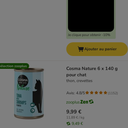
Je clique pour obtenir -10%
Ajouter au panier
élection zooplus
Cosma Nature 6 x 140 g
pour chat
thon, crevettes
Avis: 4.8/5
(
1152
)
9,99 €
11,89 € / kg
9,49 €