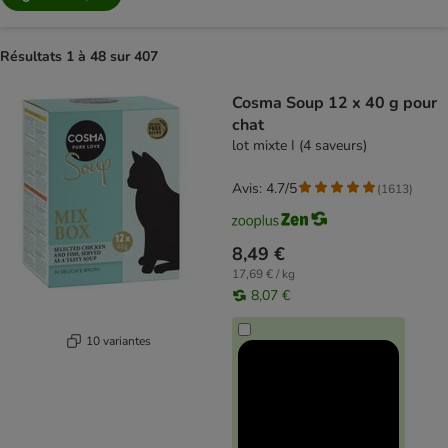
Résultats 1 à 48 sur 407
product items have been changed
Cosma Soup 12 x 40 g pour
chat
lot mixte I (4 saveurs)
Avis: 4.7/5
(
1613
)
8,49 €
17,69 € / kg
8,07 €
10 variantes