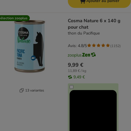
Ajouter au panier
élection zooplus
Cosma Nature 6 x 140 g
pour chat
thon du Pacifique
Avis: 4.8/5
(
1152
)
9,99 €
11,89 € / kg
9,49 €
13 variantes