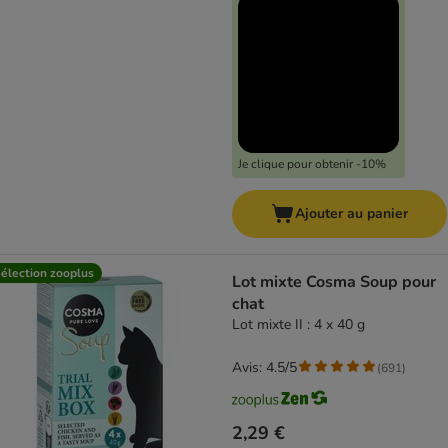
Je clique pour obtenir -10%
Ajouter au panier
élection zooplus
Lot mixte Cosma Soup pour
chat
Lot mixte II : 4 x 40 g
Avis: 4.5/5
(
691
)
2,29 €