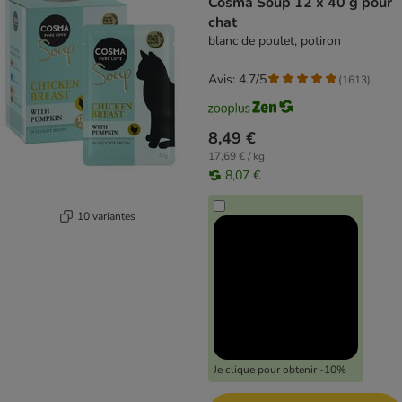
Cosma Soup 12 x 40 g pour
chat
blanc de poulet, potiron
Avis: 4.7/5
(
1613
)
8,49 €
17,69 € / kg
8,07 €
10 variantes
Je clique pour obtenir -10%