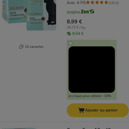
Avis: 4.7/5
(
1613
)
8,99 €
18,73 € / kg
8,54 €
10 variantes
Je clique pour obtenir -10%
Ajouter au panier