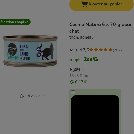
Ajouter au panier
élection zooplus
Cosma Nature 6 x 70 g pour
chat
thon, agneau
Avis: 4.7/5
(
2022
)
6,49 €
15,45 € / kg
6,17 €
14 variantes