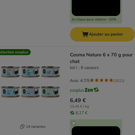
Je clique pour obtenir -10%
Ajouter au panier
élection zooplus
Cosma Nature 6 x 70 g pour
chat
lot I : 6 saveurs
Avis: 4.7/5
(
2022
)
6,49 €
15,45 € / kg
6,17 €
14 variantes