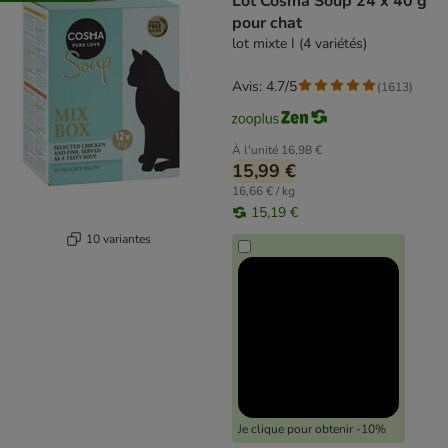
Lot Cosma Soup 24 x 40 g
pour chat
lot mixte I (4 variétés)
Avis: 4.7/5
(
1613
)
À l'unité
16,98 €
15,99 €
16,66 € / kg
15,19 €
10 variantes
Je clique pour obtenir -10%