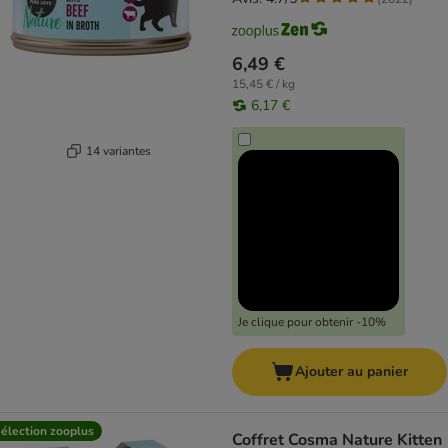
6,49 €
15,45 € / kg
6,17 €
14 variantes
Je clique pour obtenir -10%
Ajouter au panier
élection zooplus
Coffret Cosma Nature Kitten