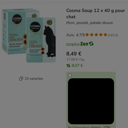
Cosma Soup 12 x 40 g pour
chat
thon, poulet, patate douce
Avis: 4.7/5
(
1613
)
8,49 €
17,69 € / kg
8,07 €
10 variantes
Je clique pour obtenir -10%