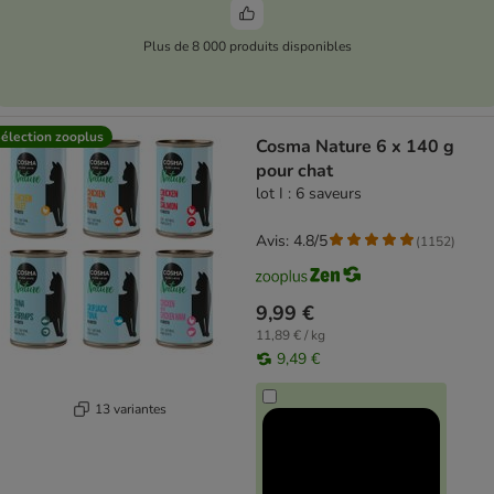
Plus de 8 000 produits disponibles
élection zooplus
Cosma Nature 6 x 140 g
pour chat
lot I : 6 saveurs
Avis: 4.8/5
(
1152
)
9,99 €
11,89 € / kg
9,49 €
13 variantes