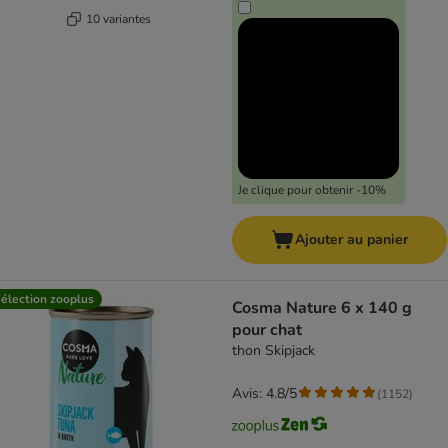
10 variantes
Je clique pour obtenir -10%
Ajouter au panier
élection zooplus
Cosma Nature 6 x 140 g
pour chat
thon Skipjack
Avis: 4.8/5
(
1152
)