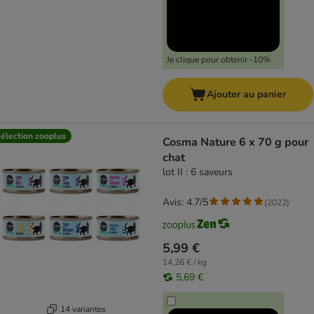
Je clique pour obtenir -10%
Ajouter au panier
élection zooplus
Cosma Nature 6 x 70 g pour
chat
lot II : 6 saveurs
Avis: 4.7/5
(
2022
)
5,99 €
14,26 € / kg
5,69 €
14 variantes