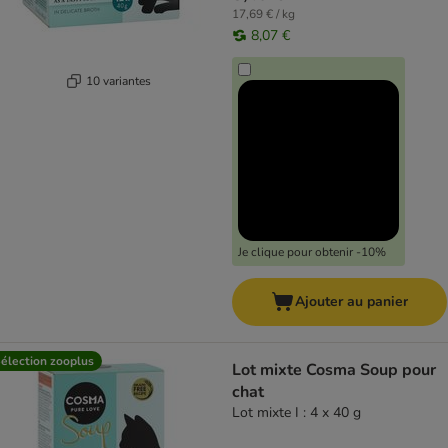
17,69 € / kg
8,07 €
10 variantes
Je clique pour obtenir -10%
Ajouter au panier
élection zooplus
Lot mixte Cosma Soup pour
chat
Lot mixte I : 4 x 40 g