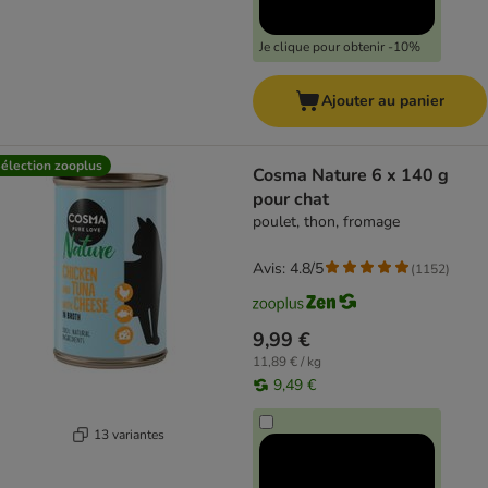
Je clique pour obtenir -10%
Ajouter au panier
élection zooplus
Cosma Nature 6 x 140 g
pour chat
poulet, thon, fromage
Avis: 4.8/5
(
1152
)
9,99 €
11,89 € / kg
9,49 €
13 variantes