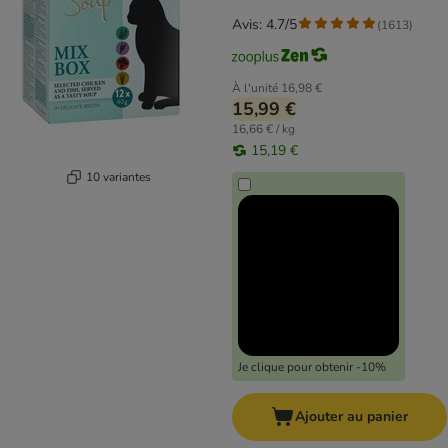
Avis: 4.7/5
(
1613
)
À l'unité
16,98 €
15,99 €
16,66 € / kg
15,19 €
10 variantes
Je clique pour obtenir -10%
Ajouter au panier