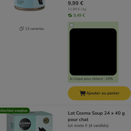
9,99 €
11,89 € / kg
9,49 €
13 variantes
Je clique pour obtenir -10%
Ajouter au panier
élection zooplus
Lot Cosma Soup 24 x 40 g
pour chat
lot mixte II (4 variétés)