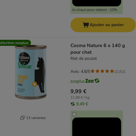
Je clique pour obtenir -10%
Ajouter au panier
élection zooplus
Cosma Nature 6 x 140 g
pour chat
filet de poulet
Avis: 4.8/5
(
1152
)
9,99 €
11,89 € / kg
9,49 €
13 variantes