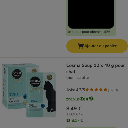
Je clique pour obtenir -10%
Ajouter au panier
Cosma Soup 12 x 40 g pour
chat
thon, carotte
Avis: 4.7/5
(
1613
)
8,49 €
17,69 € / kg
8,07 €