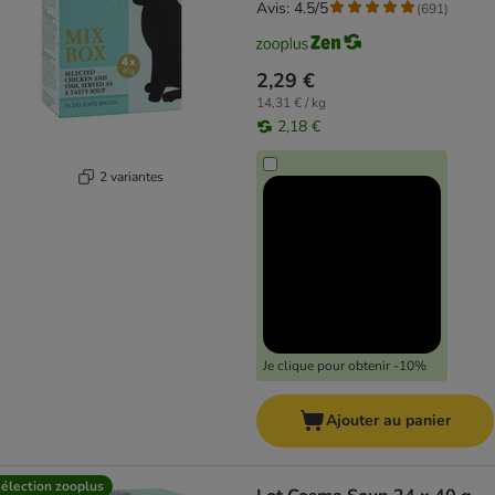
Avis: 4.5/5
(
691
)
2,29 €
14,31 € / kg
2,18 €
2 variantes
Je clique pour obtenir -10%
Ajouter au panier
élection zooplus