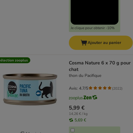
Je clique pour obtenir -10%
Ajouter au panier
élection zooplus
Cosma Nature 6 x 70 g pour
chat
thon du Pacifique
Avis: 4.7/5
(
2022
)
5,99 €
14,26 € / kg
5,69 €