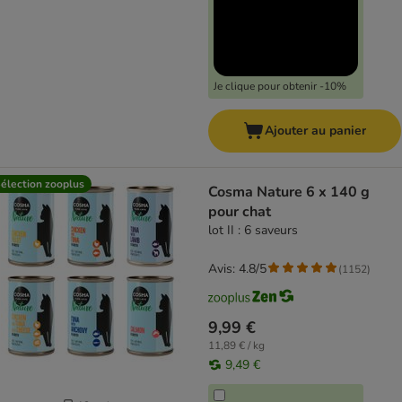
Je clique pour obtenir -10%
Ajouter au panier
élection zooplus
Cosma Nature 6 x 140 g
pour chat
lot II : 6 saveurs
Avis: 4.8/5
(
1152
)
9,99 €
11,89 € / kg
9,49 €