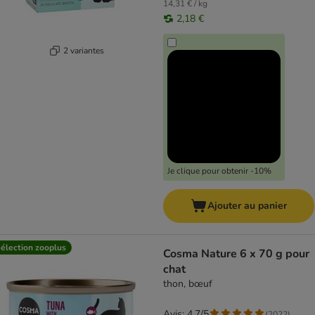
14,31 € / kg
2,18 €
2 variantes
Je clique pour obtenir -10%
Ajouter au panier
élection zooplus
Cosma Nature 6 x 70 g pour
chat
thon, bœuf
Avis: 4.7/5
(
2022
)