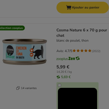
Ajouter au panier
élection zooplus
Cosma Nature 6 x 70 g pour
chat
blanc de poulet, thon
Avis: 4.7/5
(
2022
)
5,99 €
14,26 € / kg
5,69 €
14 variantes