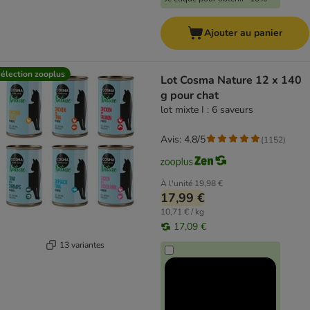
Ajouter au panier
élection zooplus
Lot Cosma Nature 12 x 140
g pour chat
lot mixte I : 6 saveurs
Avis: 4.8/5
(
1152
)
À l'unité
19,98 €
17,99 €
10,71 € / kg
17,09 €
13 variantes