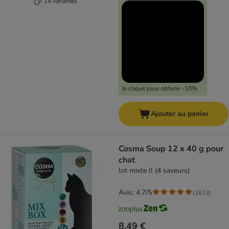
14 variantes
Je clique pour obtenir -10%
Ajouter au panier
Cosma Soup 12 x 40 g pour
chat
lot mixte II (4 saveurs)
Avis: 4.7/5
(
1613
)
8,49 €