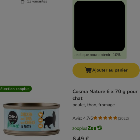
13 variantes
Je clique pour obtenir -10%
Ajouter au panier
élection zooplus
Cosma Nature 6 x 70 g pour
chat
poulet, thon, fromage
Avis: 4.7/5
(
2022
)
6,49 €